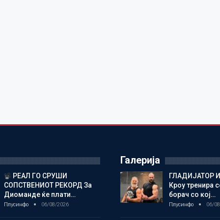
Галерија
РЕАЛ ГО СРУШИ
ГЛАДИЈАТОР И
СОПСТВЕНИОТ РЕКОРД За
Кроу тренира с
Диоманде ќе плати…
борач со кој…
Плусинфо
06/08/2026
Плусинфо
06/08