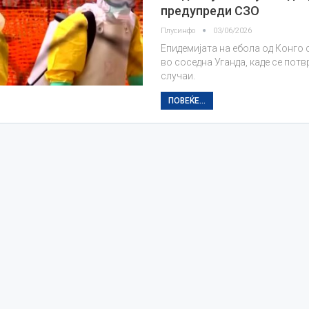
предупреди СЗО
Плусинфо
03/06/2026
Епидемијата на ебола од Конго 
во соседна Уганда, каде се потв
случаи.
ПОВЕЌЕ...