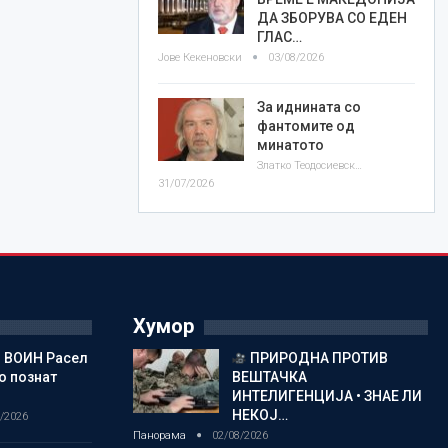
ДА ЗБОРУВА СО ЕДЕН
ГЛАС…
Јове Кекеновски
03/08/2026
За иднината со
фантомите од
минатото
Златко Теодосиевски
31/07/2026
Хумор
 ВОИН Расел
ПРИРОДНА ПРОТИВ
о познат
ВЕШТАЧКА
ИНТЕЛИГЕНЦИЈА • ЗНАЕ ЛИ
НЕКОЈ…
/2026
Панорама
02/08/2026