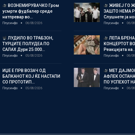
ВОЗНЕМИРУВАЧКО Гром
ЖИВЕЈ ГО 
усмрти фудбалер среде
ЗАШТО НЕМА 
натпревар во…
Слушнете ја н
Плусинфо
06/08/2026
Плусинфо
06/08
ЛУДИЛО ВО ТРАБЗОН,
ЛЕПА БРЕНА
ТУРЦИТЕ ПОЛУДЕА ПО
КОНЦЕРТОТ ВО
САЛАХ Дури 25.000…
Реакцијата на
Плусинфо
05/08/2026
Плусинфо
06/08
ИЏЕ Е ПРВ ВОЗАЧ ОД
МЕТ ДАЈМОН
БАЛКАНОТ КОЈ ЌЕ НАСТАПИ
АФЛЕК ОСТАН
СО ПРОТОТИП…
ПО УСПЕХОТ Н
Плусинфо
05/08/2026
Плусинфо
06/08