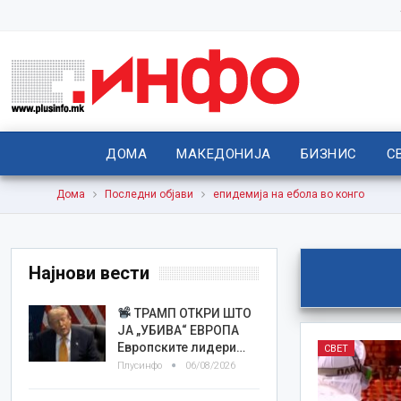
ДОМА
МАКЕДОНИЈА
БИЗНИС
С
Дома
Последни објави
епидемија на ебола во конго
Најнови вести
ТРАМП ОТКРИ ШТО
ЈА „УБИВА“ ЕВРОПА
Европските лидери…
СВЕТ
Плусинфо
06/08/2026