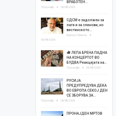
ВРАБОТЕН…
Плусинфо
06/08/2026
СДСМ е задолжен за
лаги и за спинови, но
вистинското…
Бранко Героски
06/08/2026
ЛЕПА БРЕНА ПАДНА
НА КОНЦЕРТОТ ВО
БУДВА Реакцијата на…
Плусинфо
06/08/2026
РУСИЈА
ПРЕДУПРЕДУВА ДЕКА
ВО ЕВРОПА СЕКОЈ ДЕН
СЕ ЗБОРУВА ЗА…
Плусинфо
06/08/2026
ПРОНАЈДЕН МРТОВ