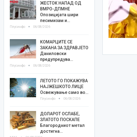
ЖЕСТОК НАПАД ОД
ВМРО-ДПМНЕ
Опозицијата шири
песимизам и…
Плусинфо
06/08/2026
КОМАРЦИТЕ СЕ
ЗАКАНА ЗА ЗДРАВЈЕТО
Даниловски
предупредува…
Плусинфо
06/08/2026
ЛЕТОТО ГО ПОКАЖУВА
НАЈЖЕШКОТО ЛИЦE
Освежување само во…
Плусинфо
06/08/2026
ДОЛАРОТ ОСЛАБЕ,
ЗЛАТОТО ПОСКАПЕ
Благородниот метал
достигна…