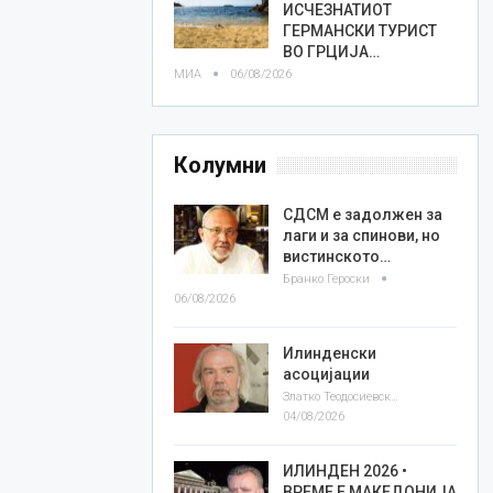
ИСЧЕЗНАТИОТ
ГЕРМАНСКИ ТУРИСТ
ВО ГРЦИЈА…
МИА
06/08/2026
Колумни
СДСМ е задолжен за
лаги и за спинови, но
вистинското…
Бранко Героски
06/08/2026
Илинденски
асоцијации
Златко Теодосиевски
04/08/2026
ИЛИНДЕН 2026 •
ВРЕМЕ Е МАКЕДОНИЈА