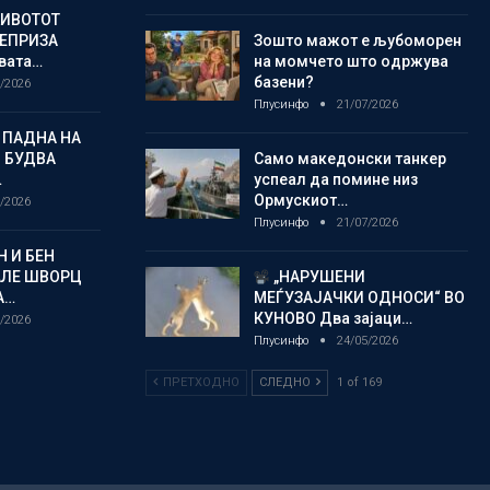
ЖИВОТОТ
РЕПРИЗА
Зошто мажот е љубоморен
овата…
на момчето што одржува
базени?
/2026
Плусинфо
21/07/2026
 ПАДНА НА
 БУДВА
Само македонски танкер
…
успеал да помине низ
Ормускиот…
/2026
Плусинфо
21/07/2026
 И БЕН
АЛЕ ШВОРЦ
„НАРУШЕНИ
А…
МЕЃУЗАЈАЧКИ ОДНОСИ“ ВО
КУНОВО Два зајаци…
/2026
Плусинфо
24/05/2026
ПРЕТХОДНО
СЛЕДНО
1 of 169