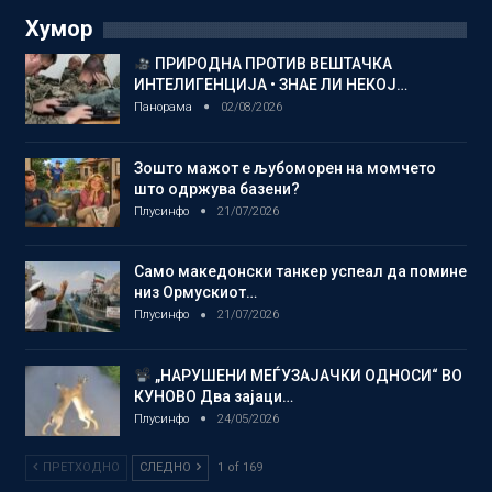
Хумор
ПРИРОДНА ПРОТИВ ВЕШТАЧКА
ИНТЕЛИГЕНЦИЈА • ЗНАЕ ЛИ НЕКОЈ…
Панорама
02/08/2026
Зошто мажот е љубоморен на момчето
што одржува базени?
Плусинфо
21/07/2026
Само македонски танкер успеал да помине
низ Ормускиот…
Плусинфо
21/07/2026
„НАРУШЕНИ МЕЃУЗАЈАЧКИ ОДНОСИ“ ВО
КУНОВО Два зајаци…
Плусинфо
24/05/2026
ПРЕТХОДНО
СЛЕДНО
1 of 169