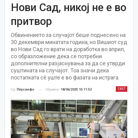
Нови Сад, никој не е во
притвор
Обвинението за случајот беше поднесено на
30 декември минатата година, но Вишиот суд
во Нови Сад го врати на доработка во април,
со образложение дека се потребни
дополнителни разјаснувања за да се утврди
суштината на случајот. Тоа значи дека
постапката сè уште е во фазата на истрага.
СВЕТ
Објавено
18/06/2025 15:11:52
Од
Плусинфо