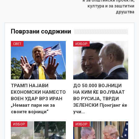
култура и за заштитни
друштва
Поврзани содржини
СВЕТ
ИЗБОР
ТРАМП НАЈАВИ
ДО 50.000 ВОЈНИЦИ
ЕКОНОМСКИ НАМЕСТО
НА КИМ ЌЕ ВОЈУВААТ
ВОЕН УДАР ВРЗ ИРАН
ВО РУСИЈА, ТВРДИ
„Немаат пари ни за
ЗЕЛЕНСКИ Пјонгјанг ќе
своите војници“
учи…
ИЗБОР
ИЗБОР