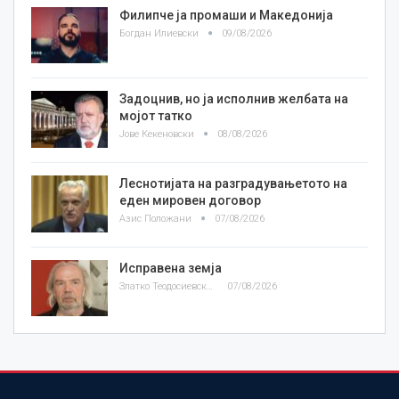
Филипче ја промаши и Македонија
Богдан Илиевски
09/08/2026
Задоцнив, но ја исполнив желбата на
мојот татко
Јове Кекеновски
08/08/2026
Леснотијата на разградувањетото на
еден мировен договор
Азис Положани
07/08/2026
Исправена земја
Златко Теодосиевски
07/08/2026