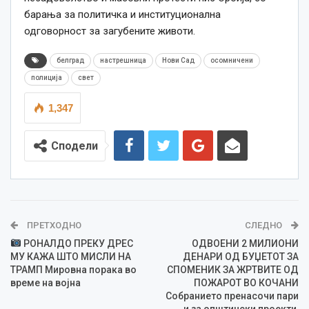
барања за политичка и институционална
одговорност за загубените животи.
белград
настрешница
Нови Сад
осомничени
полиција
свет
1,347
Сподели
ПРЕТХОДНО
СЛЕДНО
РОНАЛДО ПРЕКУ ДРЕС
ОДВОЕНИ 2 МИЛИОНИ
МУ КАЖА ШТО МИСЛИ НА
ДЕНАРИ ОД БУЏЕТОТ ЗА
ТРАМП Мировна порака во
СПОМЕНИК ЗА ЖРТВИТЕ ОД
време на војна
ПОЖАРОТ ВО КОЧАНИ
Собранието пренасочи пари
и за општински проекти,