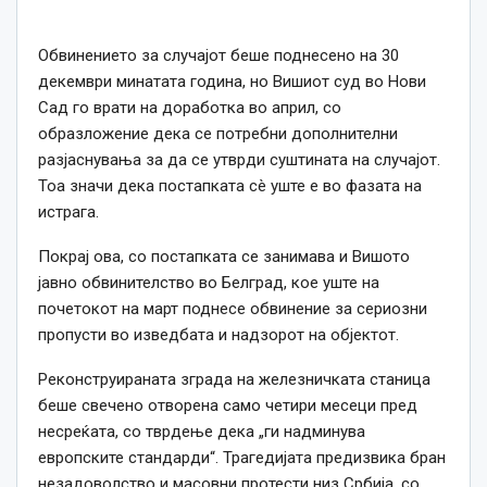
Обвинението за случајот беше поднесено на 30
декември минатата година, но Вишиот суд во Нови
Сад го врати на доработка во април, со
образложение дека се потребни дополнителни
разјаснувања за да се утврди суштината на случајот.
Тоа значи дека постапката сè уште е во фазата на
истрага.
Покрај ова, со постапката се занимава и Вишото
јавно обвинителство во Белград, кое уште на
почетокот на март поднесе обвинение за сериозни
пропусти во изведбата и надзорот на објектот.
Реконструираната зграда на железничката станица
беше свечено отворена само четири месеци пред
несреќата, со тврдење дека „ги надминува
европските стандарди“. Трагедијата предизвика бран
незадоволство и масовни протести низ Србија, со