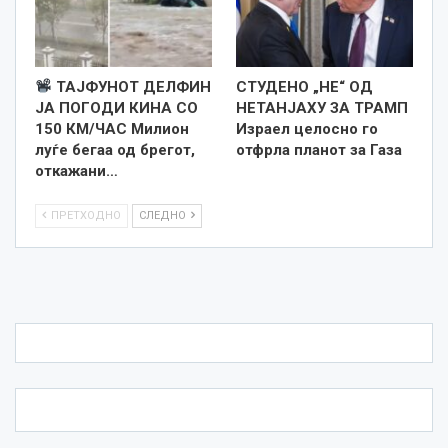
ТАЈФУНОТ ДЕЛФИН
СТУДЕНО „НЕ“ ОД
JA ПОГОДИ КИНА СО
НЕТАНЈАХУ ЗА ТРАМП
150 КМ/ЧАС Милион
Израел целосно го
луѓе бегаа од брегот,
отфрла планот за Газа
откажани…
ПРЕТХОДНО
СЛЕДНО