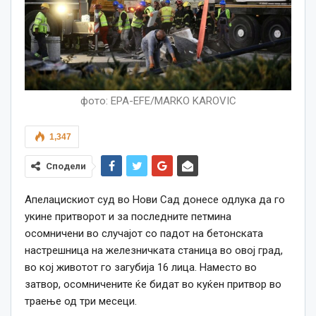
фото: EPA-EFE/MARKO KAROVIC
1,347
Сподели
Апелацискиот суд во Нови Сад донесе одлука да го
укине притворот и за последните петмина
осомничени во случајот со падот на бетонската
настрешница на железничката станица во овој град,
во кој животот го загубија 16 лица. Наместо во
затвор, осомничените ќе бидат во куќен притвор во
траење од три месеци.