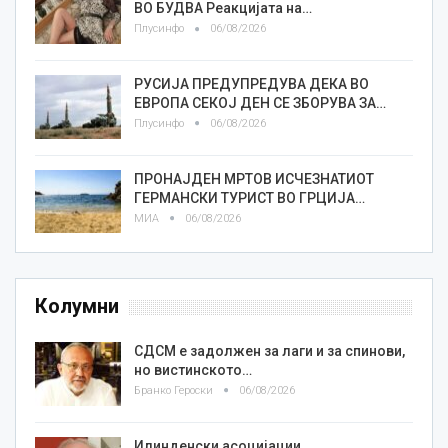
ВО БУДВА Реакцијата на…
Плусинфо
06/08/2026
РУСИЈА ПРЕДУПРЕДУВА ДЕКА ВО
ЕВРОПА СЕКОЈ ДЕН СЕ ЗБОРУВА ЗА…
Плусинфо
06/08/2026
ПРОНАЈДЕН МРТОВ ИСЧЕЗНАТИОТ
ГЕРМАНСКИ ТУРИСТ ВО ГРЦИЈА…
МИА
06/08/2026
Колумни
СДСМ е задолжен за лаги и за спинови,
но вистинското…
Бранко Героски
06/08/2026
Илинденски асоцијации