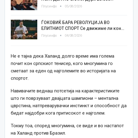
Плусинфо
05/08/2026
ЃОКОВИЌ БАРА РЕВОЛУЦИЈА ВО
ЕЛИТНИОТ СПОРТ Се движиме ли кон…
Плусинфо
04/08/2026
Не е тајна дека Халанд долго време има голема
почит кон српскиот тенисер, кого многумина го
сметаат за еден од најголемите во историјата на
спортот.
Навивачите веднаш потсетија на карактеристиките
што ги поврзуваат двајцата шампиони – ментална
цврстина, натпреварувачки инстинкт и способност да
бидат најдобри кога притисокот е најголем.
Токму тоа, според многумина, се виде и во настапот
на Халанд против Бразил.