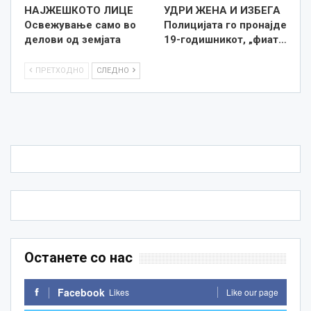
НАЈЖЕШКОТО ЛИЦE
УДРИ ЖЕНА И ИЗБЕГА
Освежување само во
Полицијата го пронајде
делови од земјата
19-годишникот, „фиат…
ПРЕТХОДНО
СЛЕДНО
Останете со нас
Facebook
Likes
Like our page