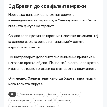
Од Бразил до социјалните мрежи
Норвешка направи едно од најголемите
изненадувања на турнирот, а Халанд повторно беше
главната фигура на теренот.
Со два гола против петкратниот светски шампион, тој
ја однесе својата репрезентација меѓу осумте
најдобри во светот.
По натпреварот дополнително внимание привлече и
неговата кратка објава „Па, па, па“, а сега нова кратка
изјава повторно го стави во центарот на вниманието.
Очигледно, Халанд знае како да биде главна тема и
кога топката мирува.
балкански реакции
бразил
ерлинг халанд
манчестер сити
новак ѓоковиќ
норвешка
светско првенство
спортски идол