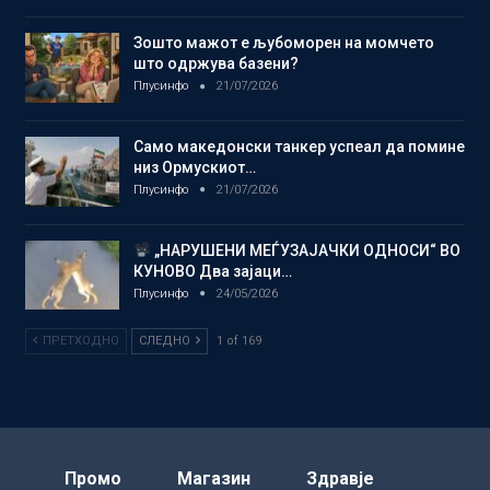
Зошто мажот е љубоморен на момчето
што одржува базени?
Плусинфо
21/07/2026
Само македонски танкер успеал да помине
низ Ормускиот…
Плусинфо
21/07/2026
„НАРУШЕНИ МЕЃУЗАЈАЧКИ ОДНОСИ“ ВО
КУНОВО Два зајаци…
Плусинфо
24/05/2026
ПРЕТХОДНО
СЛЕДНО
1 of 169
Промо
Магазин
Здравје