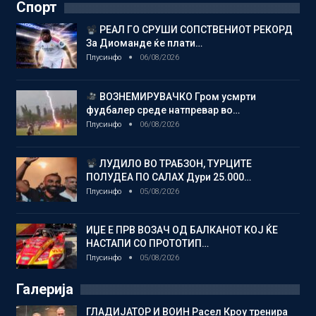
Спорт
РЕАЛ ГО СРУШИ СОПСТВЕНИОТ РЕКОРД
За Диоманде ќе плати…
Плусинфо
06/08/2026
ВОЗНЕМИРУВАЧКО Гром усмрти
фудбалер среде натпревар во…
Плусинфо
06/08/2026
ЛУДИЛО ВО ТРАБЗОН, ТУРЦИТЕ
ПОЛУДЕА ПО САЛАХ Дури 25.000…
Плусинфо
05/08/2026
ИЏЕ Е ПРВ ВОЗАЧ ОД БАЛКАНОТ КОЈ ЌЕ
НАСТАПИ СО ПРОТОТИП…
Плусинфо
05/08/2026
Галерија
ГЛАДИЈАТОР И ВОИН Расел Кроу тренира