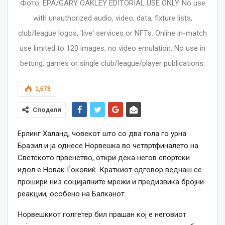
Фото: EPA/GARY OAKLEY EDITORIAL USE ONLY. No use
with unauthorized audio, video, data, fixture lists,
club/league logos, 'live' services or NFTs. Online in-match
use limited to 120 images, no video emulation. No use in
betting, games or single club/league/player publications.
1,678
Сподели
Ерлинг Халанд, човекот што со два гола го урна
Бразил и ја однесе Норвешка во четвртфиналето на
Светското првенство, откри дека негов спортски
идол е Новак Ѓоковиќ. Краткиот одговор веднаш се
прошири низ социјалните мрежи и предизвика бројни
реакции, особено на Балканот.
Норвешкиот голгетер бил прашан кој е неговиот