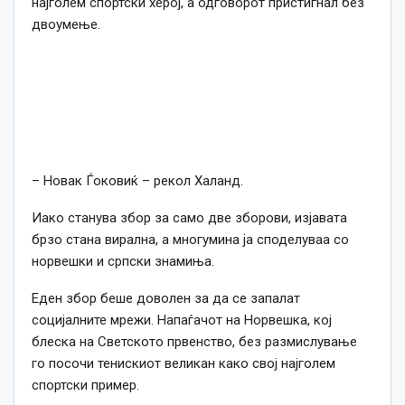
најголем спортски херој, а одговорот пристигнал без
двоумење.
– Новак Ѓоковиќ – рекол Халанд.
Иако станува збор за само две зборови, изјавата
брзо стана вирална, а многумина ја споделуваа со
норвешки и српски знамиња.
Еден збор беше доволен за да се запалат
социјалните мрежи. Напаѓачот на Норвешка, кој
блеска на Светското првенство, без размислување
го посочи тенискиот великан како свој најголем
спортски пример.