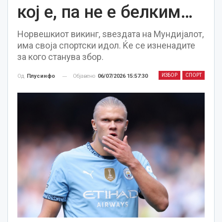
кој е, па не е белким…
Норвешкиот викинг, ѕвездата на Мундијалот,
има своја спортски идол. Ќе се изненадите
за кого станува збор.
ИЗБОР
СПОРТ
Објавено
06/07/2026 15:57:30
Од
Плусинфо