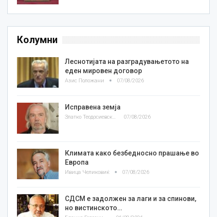
Колумни
Леснотијата на разградувањетото на
еден мировен договор
Азис Положани
07/08/2026
Исправена земја
Златко Теодосиевски
07/08/2026
Климата како безбедносно прашање во
Европа
Ивица Челиковиќ
07/08/2026
СДСМ е задолжен за лаги и за спинови,
но вистинското…