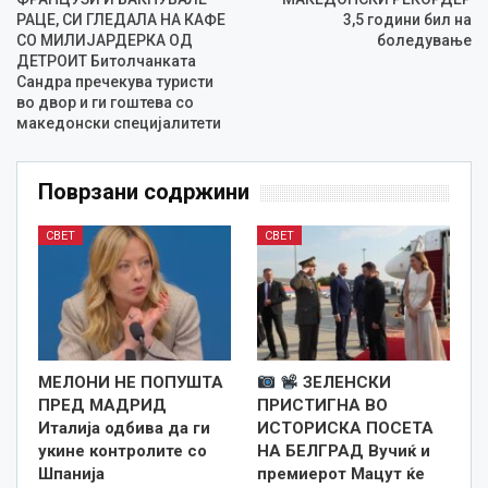
РАЦЕ, СИ ГЛЕДАЛА НА КАФЕ
3,5 години бил на
СО МИЛИЈАРДЕРКА ОД
боледување
ДЕТРОИТ Битолчанката
Сандра пречекува туристи
во двор и ги гоштева со
македонски специјалитети
Поврзани содржини
СВЕТ
СВЕТ
МЕЛОНИ НЕ ПОПУШТА
ЗЕЛЕНСКИ
ПРЕД МАДРИД
ПРИСТИГНА ВО
Италија одбива да ги
ИСТОРИСКА ПОСЕТА
укине контролите со
НА БЕЛГРАД Вучиќ и
Шпанија
премиерот Мацут ќе