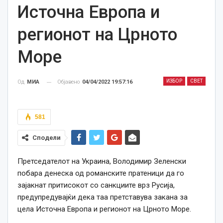
Источна Европа и
регионот на Црното
Море
ИЗБОР
СВЕТ
Објавено
04/04/2022 19:57:16
Од
МИА
581
Сподели
Претседателот на Украина, Володимир Зеленски
побара денеска од романските пратеници да го
зајакнат притисокот со санкциите врз Русија,
предупредувајќи дека таа претставува закана за
цела Источна Европа и регионот на Црното Море.