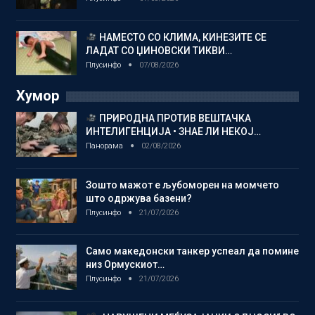
НАМЕСТО СО КЛИМА, КИНЕЗИТЕ СЕ
ЛАДАТ СО ЏИНОВСКИ ТИКВИ…
Плусинфо
07/08/2026
Хумор
ПРИРОДНА ПРОТИВ ВЕШТАЧКА
ИНТЕЛИГЕНЦИЈА • ЗНАЕ ЛИ НЕКОЈ…
Панорама
02/08/2026
Зошто мажот е љубоморен на момчето
што одржува базени?
Плусинфо
21/07/2026
Само македонски танкер успеал да помине
низ Ормускиот…
Плусинфо
21/07/2026