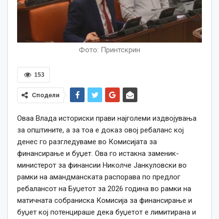
Фото: Принтскрин
153
Сподели
Оваа Влада историски прави најголеми издвојувања
за општините, а за тоа е доказ овој ребаланс кој
денес го разгледуваме во Комисијата за
финансирање и буџет. Ова го истакна заменик-
министерот за финансии Николче Јанкуловски во
рамки на амандманската распорава по предлог
ребалансот на Буџетот за 2026 година во рамки на
матичната собраниска Комисија за финансирање и
буџет кој потенцираше дека буџетот е лимитирана и