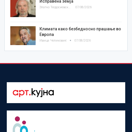
Исправена земја
Златко Теодосиевски
07/08/2026
Климата како безбедносно прашање во
Европа
Ивица Челиковиќ
07/08/2026