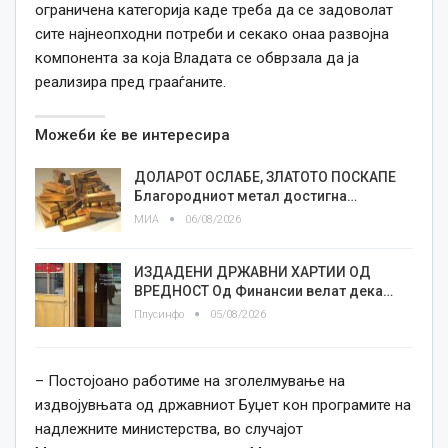
ограничена категорија каде треба да се задоволат
сите најнеопходни потреби и секако онаа развојна
компонента за која Владата се обврзала да ја
реализира пред грааѓаните.
Можеби ќе ве интересира
ДОЛАРОТ ОСЛАБЕ, ЗЛАТОТО ПОСКАПЕ
Благородниот метал достигна…
МИА
06/08/2026
ИЗДАДЕНИ ДРЖАВНИ ХАРТИИ ОД
ВРЕДНОСТ Од Финансии велат дека…
Плусинфо
05/08/2026
– Постојоано работиме на зголелмување на
издвојувњата од државниот Буџет кон програмите на
надлежните министерства, во случајот