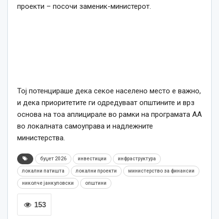
проекти – посочи заменик-министерот.
Тој потенцираше дека секое населено место е важно,
и дека приоритетите ги одредуваат општините и врз
основа на тоа аплицирале во рамки на програмата АА
во локалната самоуправа и надлежните
министерства.
буџет 2026
инвестиции
инфраструктура
локални патишта
локални проекти
министерство за финансии
николче јанкуловски
општини
153