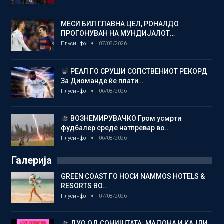
МЕСИ БИЛ ГЛАВНА ЦЕЛ, РОНАЛДО
ПРОГОНУВАН НА МУНДИЈАЛОТ…
Плусинфо
07/08/2026
РЕАЛ ГО СРУШИ СОПСТВЕНИОТ РЕКОРД
За Диоманде ќе плати…
Плусинфо
06/08/2026
ВОЗНЕМИРУВАЧКО Гром усмрти
фудбалер среде натпревар во…
Плусинфо
06/08/2026
Галерија
GREEN COAST ГО НОСИ NAMMOS HOTELS &
RESORTS ВО…
Плусинфо
07/08/2026
ДУО ОД СОНИШТАТА: МАДОНА И КАЈЛИ