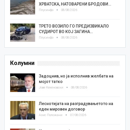
ХРВАТСКА, НАТОВАРЕНИ БРОДОВИ…
Плусинфо
08/08/2026
ТРЕТО ВОЗИЛО ГО ПРЕДИЗВИКАЛО
СУДИРОТ ВО КОЈ ЗАГИНА…
Плусинфо
08/08/2026
Колумни
Задоцнив, но ја исполнив желбата на
мојот татко
Јове Кекеновски
08/08/2026
Леснотијата на разградувањетото на
еден мировен договор
Азис Положани
07/08/2026