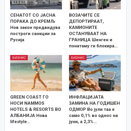
СЕНАТОТ СО ЈАСНА
ВОЗАЧИТЕ СЕ
ПОРАКА ДО КРЕМЉ
ДЕПОРТИРААТ,
Нов закон предвидува
КАМИОНИТЕ
построги санкции за
ОСТАНУВААТ НА
Русија
ГРАНИЦА Шенген и
понатаму ги блокира…
БИЗНИС
БИЗНИС
GREEN COAST ГО
ИНФЛАЦИЈАТА
НОСИ NAMMOS
ЗАМИНА НА ГОДИШЕН
HOTELS & RESORTS ВО
ОДМОР Во јули таа е
АЛБАНИЈА Нова
само 0,1% во однос на
lifestyle…
јуни, а 2,3%…