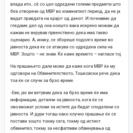
влада итн., сѐ со цел одредени големи предмети што
беа отворени од МВР во изминатиот период, да не ја
видат правдата на крајот од денот. И почнавме да
гледаме дел од она коешто вака искрено можам да
кажам не верував првенствено дека има такво
сценарио. А, инаку, се збореше подолго време во
јавноста дека ќе се атакува со одредена сила на
МВР. Зошто – не знам. Ќе каже времето – нагласи тој.
На прашањето дали може да каже кога МВР ќе му
одговори на Обвинителството, Тошковски рече дека
тоа ќе се случи за брзо време.
-Еве, јас ви ветувам дека за брзо време ќе има
информации, детални за јавноста, кога ќе се
овозможат услови за истите да бидат споделени со
јавноста. И дури тогаш како клучно прашање ќе се
постави зошто токму сега, токму од истиот
обвинител, токму за несфатливи обвинувања од