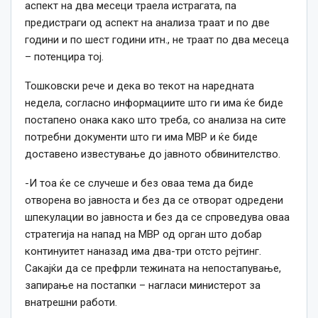
аспект на два месеци траела истрагата, па
предистраги од аспект на анализа траат и по две
години и по шест години итн., не траат по два месеца
– потенцира тој.
Тошковски рече и дека во текот на наредната
недела, согласно информациите што ги има ќе биде
постапено онака како што треба, со анализа на сите
потребни документи што ги има МВР и ќе биде
доставено известување до јавното обвинителство.
-И тоа ќе се случеше и без оваа тема да биде
отворена во јавноста и без да се отворат одредени
шпекулации во јавноста и без да се спроведува оваа
стратегија на напад на МВР од орган што добар
континуитет наназад има два-три отсто рејтинг.
Сакајќи да се префрли тежината на непостапување,
запирање на постапки – нагласи министерот за
внатрешни работи.