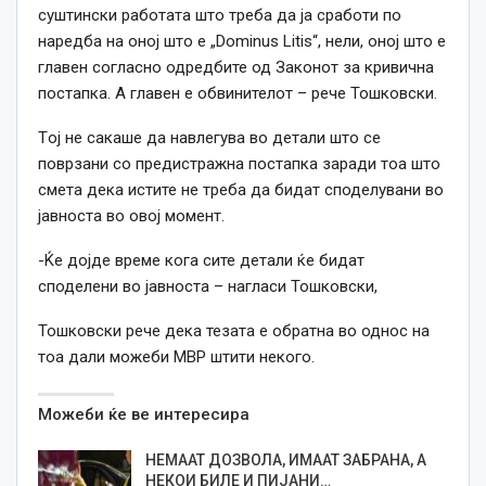
суштински работата што треба да ја сработи по
наредба на оној што е „Dominus Litis“, нели, оној што е
главен согласно одредбите од Законот за кривична
постапка. А главен е обвинителот – рече Тошковски.
Tој не сакаше да навлегува во детали што се
поврзани со предистражна постапка заради тоа што
смета дека истите не треба да бидат споделувани во
јавноста во овој момент.
-Ќе дојде време кога сите детали ќе бидат
споделени во јавноста – нагласи Тошковски,
Тошковски рече дека тезата е обратна во однос на
тоа дали можеби МВР штити некого.
Можеби ќе ве интересира
НЕМААТ ДОЗВОЛА, ИМААТ ЗАБРАНА, A
НЕКОИ БИЛЕ И ПИЈАНИ…