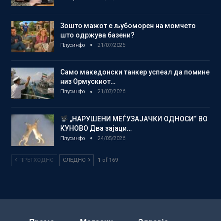
Зошто мажот е љубоморен на момчето
што одржува базени?
Плусинфо
21/07/2026
Само македонски танкер успеал да помине
низ Ормускиот…
Плусинфо
21/07/2026
„НАРУШЕНИ МЕЃУЗАЈАЧКИ ОДНОСИ“ ВО
КУНОВО Два зајаци…
Плусинфо
24/05/2026
ПРЕТХОДНО
СЛЕДНО
1 of 169