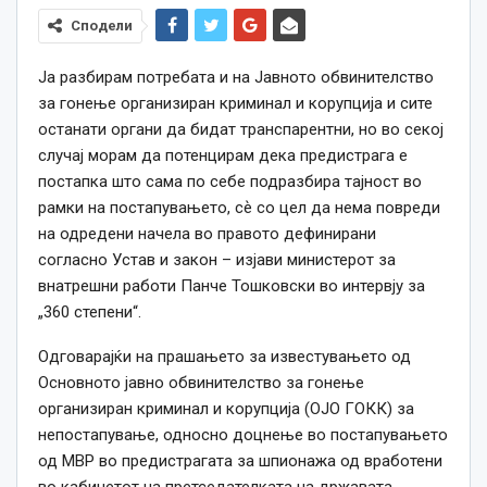
Сподели
Ја разбирам потребата и на Јавното обвинителство
за гонење организиран криминал и корупција и сите
останати органи да бидат транспарентни, но во секој
случај морам да потенцирам дека предистрага е
постапка што сама по себе подразбира тајност во
рамки на постапувањето, сѐ со цел да нема повреди
на одредени начела во правото дефинирани
согласно Устав и закон – изјави министерот за
внатрешни работи Панче Тошковски во интервју за
„360 степени“.
Одговарајќи на прашањето за известувањето од
Основното јавно обвинителство за гонење
организиран криминал и корупција (ОЈО ГОКК) за
непостапување, односно доцнење во постапувањето
од МВР во предистрагата за шпионажа од вработени
во кабинетот на претседателката на државата,