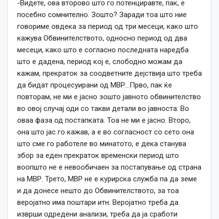
-Видете, ова второво што го потенциравте, пак, е
посебно сомнително. Зошто? Заради тоа што ние
говориме овдека за период од три месеци, како што
кажува Обвинителството, односно период од два
месеци, како што е согласно последната наредба
што е дадена, период кој е, слободно можам да
кажам, прекраток за соодветните дејствија што треба
да бидат процесуирани од МВР…Прво, пак ќе
повторам, не ми е јасно зошто јавното обвинителство
во овој случај оди со такви детали во јавноста. Во
оваа фаза од постапката. Тоа не ми е јасно. Второ,
она што јас го кажав, а е во согласност со сето она
што сме го работеле во минатото, е дека станува
збор за еден прекраток временски период што
воопшто не е невообичаен за постапување од страна
на МВР. Трето, МВР не е курирска служба па да земе
и да донесе нешто до Обвинителството, за тоа
веројатно има поштари итн. Веројатно треба да
изврши одредени анализи, треба да ја сработи