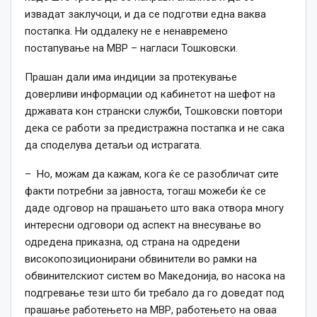
извадат заклучоци, и да се подготви една ваква
постапка. Ни оддалеку не е ненавремено
постапување на МВР – нагласи Тошковски.
Прашан дали има индиции за протекување
доверливи информации од кабинетот на шефот на
државата кон странски служби, Тошковски повтори
дека се работи за предистражна постапка и не сака
да споделува детаљи од истрагата.
– Но, можам да кажам, кога ќе се разобличат сите
факти потребни за јавноста, тогаш можеби ќе се
даде одговор на прашањето што вака отвора многу
интересни одговори од аспект на внесување во
одредена приказна, од страна на одредени
високопозиционирани обвинители во рамки на
обвинителскиот систем во Македонија, во насока на
подгревање тези што би требало да го доведат под
прашање работењето на МВР, работењето на оваа