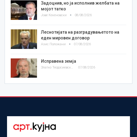
Задоцнив, но ја исполнив желбата на
мојот татко
Јове Кекеновски
08/08/2026
Леснотијата на разградувањетото на
еден мировен договор
Азис Положани
07/08/2026
Исправена земја
Златко Теодосиевски
07/08/2026