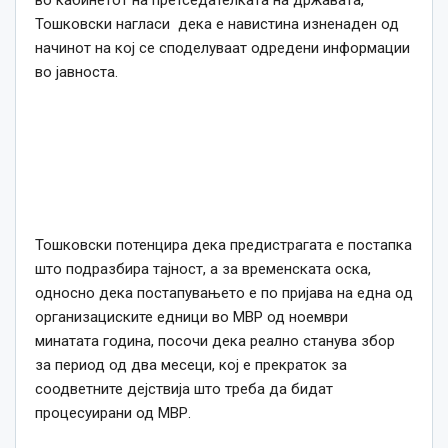
Тошковски нагласи дека е навистина изненаден од
начинот на кој се споделуваат одредени информации
во јавноста.
Тошковски потенцира дека предистрагата е постапка
што подразбира тајност, а за временската оска,
односно дека постапувањето е по пријава на една од
организациските едници во МВР од ноември
минатата година, посочи дека реално станува збор
за период од два месеци, кој е прекраток за
соодветните дејствија што треба да бидат
процесуирани од МВР.