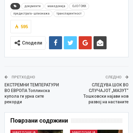
документи
македонија
ОЈО ГОКК
предистрага- шпионажа
транспарентност
595
Сподели
ПРЕТХОДНО
СЛЕДНО
ЕКСТРЕМНИ ТЕМПЕРАТУРИ
СЛЕДУВА ШОК ВО
ВО ЕВРОПА Топлинска
СЛУЧАЈОТ „МАЗУТ“
купола ги урна сите
Тошковски најави нов
рекорди
развој на настаните
Поврзани содржини
МАКЕДОНИЈА
МАКЕДОНИЈА