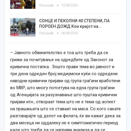
Плусинфо
10/08/2026
СОНЦЕ И ПЕКОЛНИ 40 СТЕПЕНИ, ПА
ПОРОЕН ДОЖД Кон крајот на…
Плусинфо
09/08/2026
– Јавното обвинителство е тоа што треба да се
грижи за почитување на одредбите од Законот за
кривична постапка. Зошто прави тема во јавност и
три дена одреден број медиумски куќи со одредени
наводни кривични пријави од група граѓани вработени
во МВР, што многу потсетува на една група граѓани
од Агенцијата за разузнавање што пуштаа кривични
пријави итн., отвораат тема што не е тема од аспект
на прашањата што се ставаат на маса. Со кого сакате
разговарајте од делот на фелата, ќе ви кажат дека за
два месеца ни оддалеку не е симптоматичен период
каде што треба да се направи анализа и да се