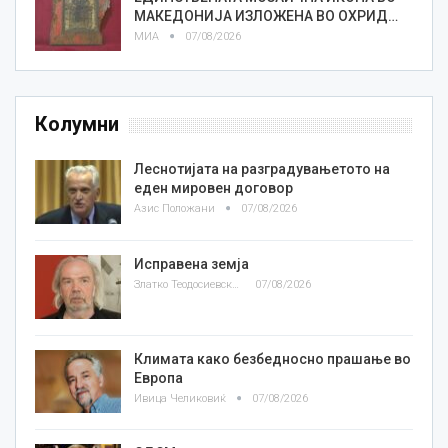
МАКЕДОНИЈА ИЗЛОЖЕНА ВО ОХРИД…
МИА
07/08/2026
Колумни
Леснотијата на разградувањетото на
еден мировен договор
Азис Положани
07/08/2026
Исправена земја
Златко Теодосиевски
07/08/2026
Климата како безбедносно прашање во
Европа
Ивица Челиковиќ
07/08/2026