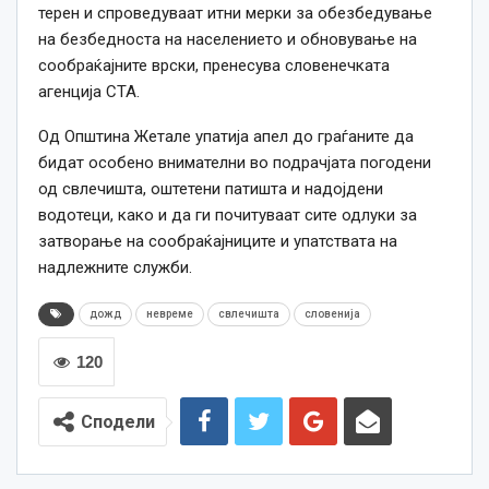
терен и спроведуваат итни мерки за обезбедување
на безбедноста на населението и обновување на
сообраќајните врски, пренесува словенечката
агенција СТА.
Од Општина Жетале упатија апел до граѓаните да
бидат особено внимателни во подрачјата погодени
од свлечишта, оштетени патишта и надојдени
водотеци, како и да ги почитуваат сите одлуки за
затворање на сообраќајниците и упатствата на
надлежните служби.
дожд
невреме
свлечишта
словенија
120
Сподели