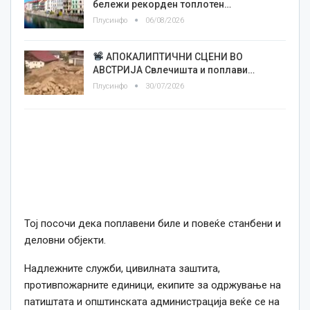
бележи рекорден топлотен…
Плусинфо
06/08/2026
АПОКАЛИПТИЧНИ СЦЕНИ ВО
АВСТРИЈА Свлечишта и поплави…
Плусинфо
30/07/2026
Тој посочи дека поплавени биле и повеќе станбени и
деловни објекти.
Надлежните служби, цивилната заштита,
противпожарните единици, екипите за одржување на
патиштата и општинската администрација веќе се на