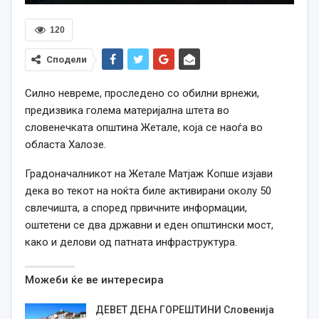
120
Сподели
Силно невреме, проследено со обилни врнежи,
предизвика голема материјална штета во
словенечката општина Жетале, која се наоѓа во
областа Халозе.
Градоначалникот на Жетале Матјаж Копше изјави
дека во текот на ноќта биле активирани околу 50
свлечишта, а според првичните информации,
оштетени се два државни и еден општински мост,
како и делови од патната инфраструктура.
Можеби ќе ве интересира
ДЕВЕТ ДЕНА ГОРЕШТИНИ Словенија