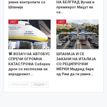
укине контролите со
НА БЕЛГРАД Вучиќ и
Шпанија
премиерот Мацут ќе
се…
СВЕТ
СВЕТ
ВОЗАЧ НА АВТОБУС
ШПАНИЈА Ѝ СЕ
СПРЕЧИ ОГРОМНА
ЗАКАНИ НА ИТАЛИЈА
КАТАСТРОФА Соборен
СО РЕЦИПРОЧНИ
дрон со експлозив на
МЕРКИ Мадрид бара
аеродромот…
од Рим да ги укине…
ПРЕТХОДНО
СЛЕДНО