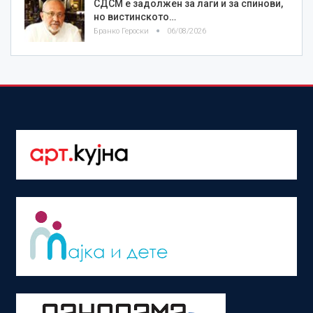
СДСМ е задолжен за лаги и за спинови,
но вистинското…
Бранко Героски
06/08/2026