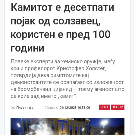
Камитот е десетпати
појак од солзавец,
користен е пред 100
години
Повеќе експерти за хемиско оружје, меѓу
кои и професорот Кристофер Холстег,
потврдија дека симптомите кај
демонстрантите се совпаѓаат со изложеност
на бромобензил цијанид – токму агенсот што
се крие зад името „камит“.
СВЕТ
ИЗБОР
Објавено
01/12/2025 10:53:06
Од
Плусинфо