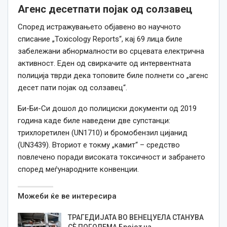
Агенс десетпати појак од солзавец
Според истражувањето објавено во научното
списание „Toxicology Reports“, кај 69 лица биле
забележани абнормалности во срцевата електрична
активност. Еден од свиркачите од интервентната
полиција тврди дека топовите биле полнети со „агенс
десет пати појак од солзавец“.
Би-Би-Си дошол до полициски документи од 2019
година каде биле наведени две супстанци:
трихлоретилен (UN1710) и бромобензил цијанид
(UN3439). Вториот е токму „камит“ – средство
повлечено поради високата токсичност и забрането
според меѓународните конвенции.
Можеби ќе ве интересира
ТРАГЕДИЈАТА ВО ВЕНЕЦУЕЛА СТАНУВА