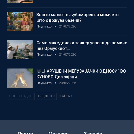
Зошто мажот е љубоморен на момчето
што одржува базени?
Плусинфо
21/07/2026
Само македонски танкер успеал да помине
низ Ормускиот…
Плусинфо
21/07/2026
„НАРУШЕНИ МЕЃУЗАЈАЧКИ ОДНОСИ“ ВО
КУНОВО Два зајаци…
Плусинфо
24/05/2026
ПРЕТХОДНО
СЛЕДНО
1 of 169
Промо
Магазин
Здравје