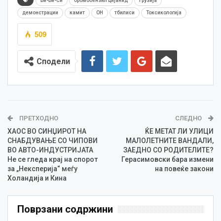
Би-Би-Си
бромобензил цијанид
Грузија
демонстрации
камит
ОН
тбилиси
Токсикологија
509
Сподели
ПРЕТХОДНО
СЛЕДНО
ХАОС ВО СИНЏИРОТ НА
ЌЕ МЕТАТ ЛИ УЛИЦИ
СНАБДУВАЊЕ СО ЧИПОВИ
МАЛОЛЕТНИТЕ ВАНДАЛИ,
ВО АВТО-ИНДУСТРИЈАТА
ЗАЕДНО СО РОДИТЕЛИТЕ?
Не се гледа крај на спорот
Герасимовски бара измени
за „Нексперија“ меѓу
на повеќе закони
Холандија и Кина
Поврзани содржини