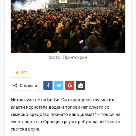
Фото: Принтскрин
509
Сподели
Истражување на Би-Би-Си откри дека грузиските
власти користеле водени топови наполнети со
хемиско средство познато како „камит“ – токсична
супстанца која Франција ја употребувала во Првата
светска војна.