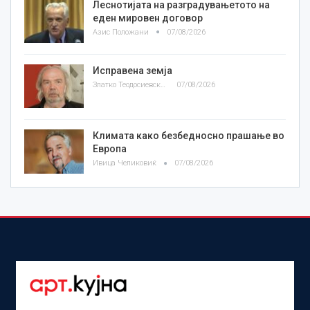
Леснотијата на разградувањетото на
еден мировен договор
Азис Положани
07/08/2026
Исправена земја
Златко Теодосиевски
07/08/2026
Климата како безбедносно прашање во
Европа
Ивица Челиковиќ
07/08/2026