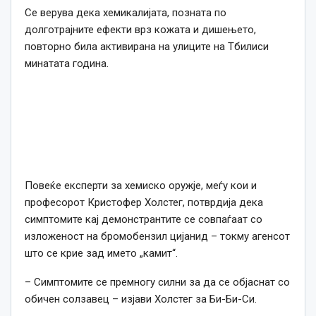
Се верува дека хемикалијата, позната по
долготрајните ефекти врз кожата и дишењето,
повторно била активирана на улиците на Тбилиси
минатата година.
Повеќе експерти за хемиско оружје, меѓу кои и
професорот Кристофер Холстег, потврдија дека
симптомите кај демонстрантите се совпаѓаат со
изложеност на бромобензил цијанид – токму агенсот
што се крие зад името „камит“.
– Симптомите се премногу силни за да се објаснат со
обичен солзавец – изјави Холстег за Би-Би-Си.