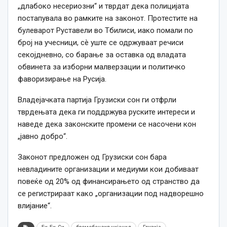
„длабоко несериозни“ и тврдат дека полицијата
постапувала во рамките на законот. Протестите на
булеварот Руставели во Тбилиси, иако помали по
број на учесници, сè уште се одржуваат речиси
секојдневно, со барање за оставка од владата
обвинета за изборни малверзации и политичко
фаворизирање на Русија.
Владејачката партија Грузиски сон ги отфрли
тврдењата дека ги поддржува руските интереси и
наведе дека законските промени се насочени кон
„јавно добро“.
Законот предложен од Грузиски сон бара
невладините организации и медиуми кои добиваат
повеќе од 20% од финансирањето од странство да
се регистрираат како „организации под надворешно
влијание“.