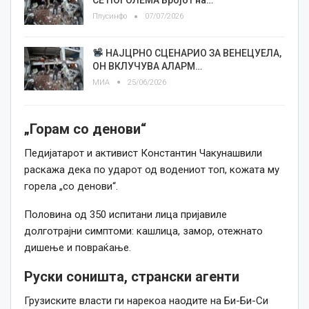
СÈ ПОГОЛЕМА Бројот на…
Плусинфо
07/07/2026
НАЈЦРНO СЦЕНАРИO ЗА ВЕНЕЦУЕЛА,
ОН ВКЛУЧУВА АЛАРМ…
МИА
25/06/2026
„Горам со денови“
Педијатарот и активист Константин Чакунашвили
раскажа дека по ударот од водениот топ, кожата му
горела „со денови“.
Половина од 350 испитани лица пријавиле
долготрајни симптоми: кашлица, замор, отежнато
дишење и повраќање.
Руски соништа, странски агенти
Грузиските власти ги нарекоа наодите на Би-Би-Си