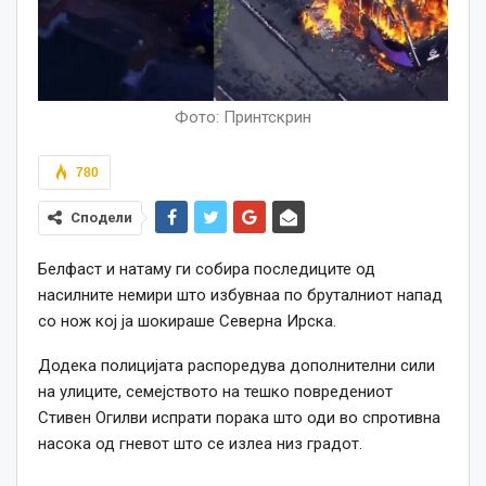
Фото: Принтскрин
780
Сподели
Белфаст и натаму ги собира последиците од
насилните немири што избувнаа по бруталниот напад
со нож кој ја шокираше Северна Ирска.
Додека полицијата распоредува дополнителни сили
на улиците, семејството на тешко повредениот
Стивен Огилви испрати порака што оди во спротивна
насока од гневот што се излеа низ градот.