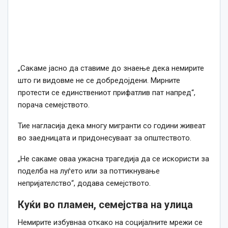
„Сакаме јасно да ставиме до знаење дека немирите
што ги видовме не се добредојдени. Мирните
протести се единствениот прифатлив пат напред“,
порача семејството.
Тие нагласија дека многу мигранти со години живеат
во заедницата и придонесуваат за општеството.
„Не сакаме оваа ужасна трагедија да се искористи за
поделба на луѓето или за поттикнување
непријателство“, додава семејството.
Куќи во пламен, семејства на улица
Немирите избувнаа откако на социјалните мрежи се