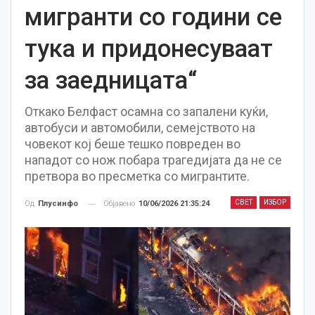
мигранти со години се
тука и придонесуваат
за заедницата“
Откако Белфаст осамна со запалени куќи,
автобуси и автомобили, семејството на
човекот кој беше тешко повреден во
нападот со нож побара трагедијата да не се
претвора во пресметка со мигрантите.
СВЕТ
ИЗБОР
Објавено
10/06/2026 21:35:24
Од
Плусинфо