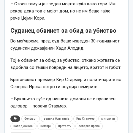
– Стоев таму и ја гледав мојата куќа како гори. Им
реков дека тоа е мојот дом, но не им беше гајле –
рече Џејми Кори.
Суданец обвинет за обид за убиство
Во меѓувреме, пред суд беше изведен 30-годишниот
судански државјанин Хади Алодид.
Тој е обвинет за обид за убиство, откако жртвата се
здобила со тешки повреди на лицето, вратот и грбот.
Британскиот премиер Кир Стармер и политичарите во
Северна Ирска остро ги осудија немирите.
– Бркањето луѓе од нивните домови не е правилен
одговор – порача Стармер.
белфаст
велика британија
Кир Стармер
мигранти
напад со нож
немири
протести
северна ирска