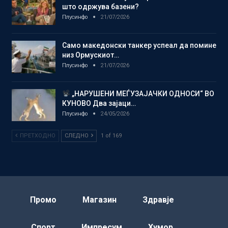
што одржува базени?
Плусинфо
21/07/2026
Само македонски танкер успеал да помине
низ Ормускиот…
Плусинфо
21/07/2026
„НАРУШЕНИ МЕЃУЗАЈАЧКИ ОДНОСИ“ ВО
КУНОВО Два зајаци…
Плусинфо
24/05/2026
ПРЕТХОДНО
СЛЕДНО
1 of 169
Промо
Магазин
Здравје
Спорт
Импресум
Хумор