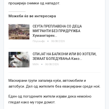
проширија снимки од нападот.
Можеби ќе ве интересира
СЕУТА ПРЕПЛАВЕНА СО ДЕЦА
МИГРАНТИ БЕЗ ПРИДРУЖБА
Хуманитарен…
Плусинфо
06/08/2026
СПИЈАТ НА БАЛКОНИ ИЛИ ВО ХОТЕЛИ,
ЗЕМААТ БОЛЕДУВАЊА Како…
МИА
06/08/2026
Маскирани групи запалија куќи, автомобили и
автобуси. Дел од жителите беа евакуирани среде ноќ.
Еден од погодените жители изјави дека немоќно
гледал како му гори домот.