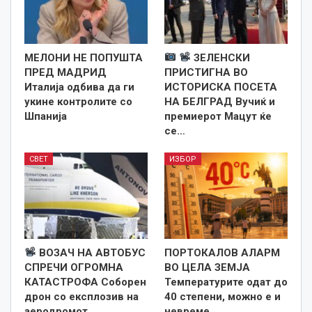
МЕЛОНИ НЕ ПОПУШТА
ЗЕЛЕНСКИ
ПРЕД МАДРИД
ПРИСТИГНА ВО
Италија одбива да ги
ИСТОРИСКА ПОСЕТА
укине контролите со
НА БЕЛГРАД Вучиќ и
Шпанија
премиерот Мацут ќе
се…
СВЕТ
ИЗБОР
ВОЗАЧ НА АВТОБУС
ПОРТОКАЛОВ АЛАРМ
СПРЕЧИ ОГРОМНА
ВО ЦЕЛА ЗЕМЈА
КАТАСТРОФА Соборен
Температурите одат до
дрон со експлозив на
40 степени, можно е и
аеродромот…
невреме