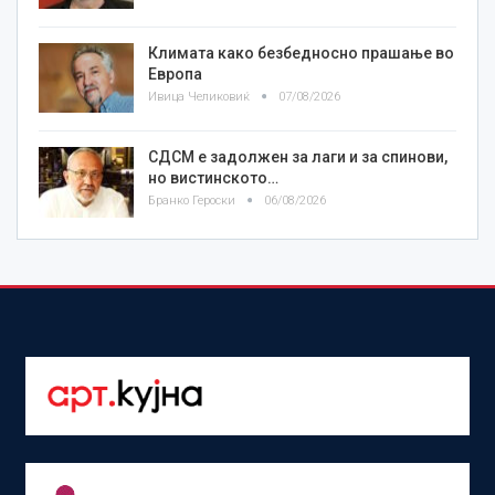
Климата како безбедносно прашање во
Европа
Ивица Челиковиќ
07/08/2026
СДСМ е задолжен за лаги и за спинови,
но вистинското…
Бранко Героски
06/08/2026