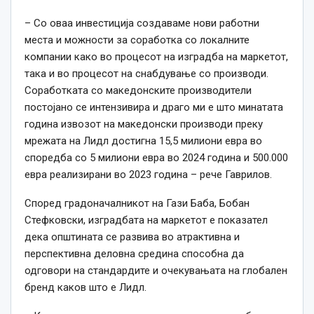
– Со оваа инвестиција создаваме нови работни
места и можности за соработка со локалните
компании како во процесот на изградба на маркетот,
така и во процесот на снабдување со производи.
Соработката со македонските производители
постојано се интензивира и драго ми е што минатата
година извозот на македонски производи преку
мрежата на Лидл достигна 15,5 милиони евра во
споредба со 5 милиони евра во 2024 година и 500.000
евра реализирани во 2023 година – рече Гаврилов.
Според градоначалникот на Гази Баба, Бобан
Стефковски, изградбата на маркетот е показател
дека општината се развива во атрактивна и
перспективна деловна средина способна да
одговори на стандардите и очекувањата на глобален
бренд каков што е Лидл.