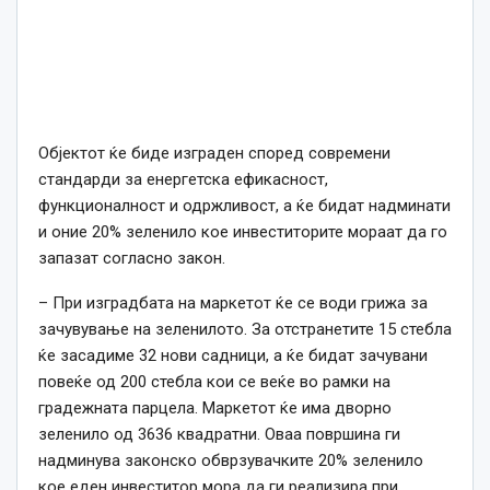
Објектот ќе биде изграден според современи
стандарди за енергетска ефикасност,
функционалност и одржливост, а ќе бидат надминати
и оние 20% зеленило кое инвеститорите мораат да го
запазат согласно закон.
– При изградбата на маркетот ќе се води грижа за
зачувување на зеленилото. За отстранетите 15 стебла
ќе засадиме 32 нови садници, а ќе бидат зачувани
повеќе од 200 стебла кои се веќе во рамки на
градежната парцела. Маркетот ќе има дворно
зеленило од 3636 квадратни. Оваа површина ги
надминува законско обврзувачките 20% зеленило
кое еден инвеститор мора да ги реализира при