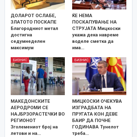
ДОЛАРОТ ОСЛАБЕ,
ЌЕ НЕМА
ЗЛАТОТО ПОСКАПЕ
ПОСКАПУВАЊЕ НА
Благородниот метал
СТРУЈАТА Мицкоски
достигна
укажа дека навреме
седумнеделен
воделе сметка да
максимум
има…
БИЗНИС
БИЗНИС
МАКЕДОНСКИТЕ
МИЦКОСКИ ОЧЕКУВА
АЕРОДРОМИ СЕ
ИЗГРАДБАТА НА
НАЈБРЗОРАСТЕЧКИ ВО
ПРУГАТА КОН ДЕВЕ
РЕГИОНОТ
БАИР ДА ПОЧНЕ
Зголемениот број на
ГОДИНАВА Тунелот
летови и на…
треба…