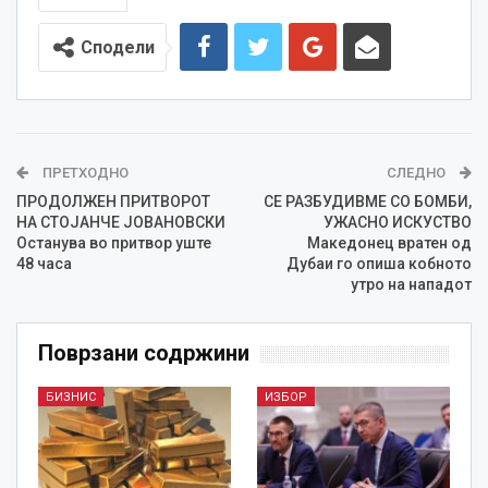
Сподели
ПРЕТХОДНО
СЛЕДНО
ПРОДОЛЖЕН ПРИТВОРОТ
СЕ РАЗБУДИВМЕ СО БОМБИ,
НА СТОЈАНЧЕ ЈОВАНОВСКИ
УЖАСНО ИСКУСТВО
Останува во притвор уште
Maкедонец вратен од
48 часа
Дубаи го опиша кобното
утро на нападот
Поврзани содржини
БИЗНИС
ИЗБОР