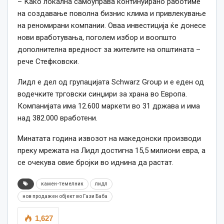
– Како локална самоуправа континуирано работиме
на создавање поволна бизнис клима и привлекување
на реномирани компании. Оваа инвестиција ќе донесе
нови вработувања, поголем избор и воопшто
дополнителна вредност за жителите на општината –
рече Стефковски.
Лидл е дел од групацијата Schwarz Group и е еден од
водечките трговски синџири за храна во Европа.
Компанијата има 12.600 маркети во 31 држава и има
над 382.000 вработени.
Минатата година извозот на македонски производи
преку мрежата на Лидл достигна 15,5 милиони евра, а
се очекува овие бројки во иднина да растат.
камен-темелник
лидл
нов продажен објект во Гази Баба
1,627