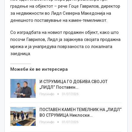
градење на објектот – рече Гоце Гаврилов, директор
за недвижности во Лидл Северна Македонија на
денешното поставување на камен-темелникот.
Со изградбата на новиот продажен објект, како што
посочи Гаврилов, Лидл ја зајакнува својата продажна
мрежа и ја унапредува поврзаноста со локалната
заедница.
Можеби ќе ве интересира
И СТРУМИЦА ГО ДОБИВА СВОЈОТ
„ЛИДЛ“ Поставен…
Плусинфо
01/07/2026
ПОСТАВЕН КАМЕН ТЕМЕЛНИК НА „ЛИДЛ“
ВО СТРУМИЦА Никлоски…
Плусинфо
01/07/2026