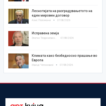
Леснотијата на разградувањетото на
еден мировен договор
Азис Положани
07/08/2026
Исправена земја
Златко Теодосиевски
07/08/2026
Климата како безбедносно прашање во
Европа
Ивица Челиковиќ
07/08/2026