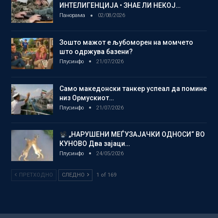
ИНТЕЛИГЕНЦИЈА • ЗНАЕ ЛИ НЕКОЈ…
Панорама
02/08/2026
Зошто мажот е љубоморен на момчето
што одржува базени?
Плусинфо
21/07/2026
Само македонски танкер успеал да помине
низ Ормускиот…
Плусинфо
21/07/2026
„НАРУШЕНИ МЕЃУЗАЈАЧКИ ОДНОСИ“ ВО
КУНОВО Два зајаци…
Плусинфо
24/05/2026
ПРЕТХОДНО
СЛЕДНО
1 of 169