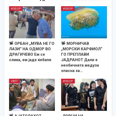
ИЗБОР
ИЗБОР
ОРБАН „МУВА НЕ ГО
МОРНИЧАВ
ЛАЗИ“ НА ОДМОР ВО
„МОРСКИ КАРФИОЛ“
ДРАГИЧЕВО Ем се
ГО ПРЕПЛАВИ
слика, ем јаде ќебапи
ЈАДРАНОТ Дали е
необичната медуза
опасна за…
СВЕТ
ИЗБОР
АЈАТОЛАХОТ
„ЛОВЦИ НА