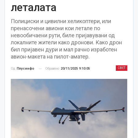
леталата
Полициски и цивилни хеликоптери, или
пренасочени авиони кои летале по
невообичаени рути, биле пријавувани од
локалните жители како дронови. Како дрон
бил пријавен дури и мал рачно изработен
авион-макета на пилот-аматер.
СВЕТ
Објавено
20/11/2025 9:10:05
Од
Плусинфо