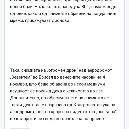
воени бази. Но, како што наведува ВРТ, само мал дел
од овие, како и од снимките објавени на социјалните
мрежи, прикажуваат дронови.
Така, снимката на „огромен дрон“ над аеродромот
„Зевентем“ во Брисел во вечерните часови на 4
ноември, што беше објавена во некои медиуми,
всушност се покажа дека е хеликоптер во лет.
Дополнително, во објаснувањето на снимката се
тврди дека таа е направена од Контролната кула на
аеродромот, но кон крајот на видеото таа „влегуваа“
во кадарот и се гледа во осветлена во црвено.