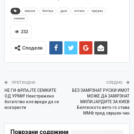
авиони
белгија
дрон
летала
пријава
снимки
232
Сподели
ПРЕТХОДНО
СЛЕДНО
НЕ ГИ ФРЛАЈТЕ СЕМКИТЕ
БЕЗ ЗАМРЗНАТ РУСКИ ИМОТ
ОД УРМИ! Неистражено
МОЖЕ ДА ЗАМРЗНАТ
богатство кое вреди да се
МИЛИЈАРДИТЕ ЗА КИЕВ
искористи
Белгиското вето го става
ММФ пред свршен чин
Поврзани содржини