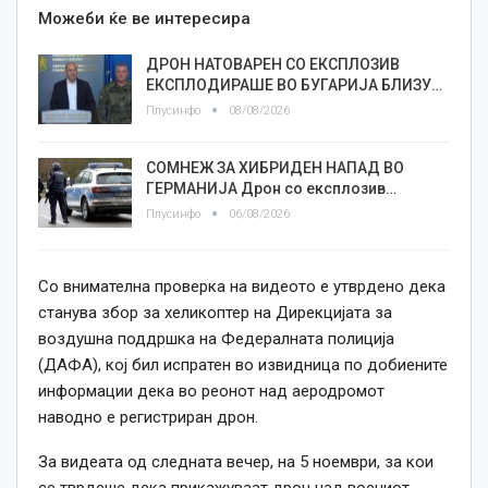
Можеби ќе ве интересира
ДРОН НАТОВАРЕН СО ЕКСПЛОЗИВ
ЕКСПЛОДИРАШЕ ВО БУГАРИЈА БЛИЗУ…
Плусинфо
08/08/2026
СОМНЕЖ ЗА ХИБРИДЕН НАПАД ВО
ГЕРМАНИЈА Дрон со експлозив…
Плусинфо
06/08/2026
Со внимателна проверка на видеото е утврдено дека
станува збор за хеликоптер на Дирекцијата за
воздушна поддршка на Федералната полиција
(ДАФА), кој бил испратен во извидница по добиените
информации дека во реонот над аеродромот
наводно е регистриран дрон.
За видеата од следната вечер, на 5 ноември, за кои