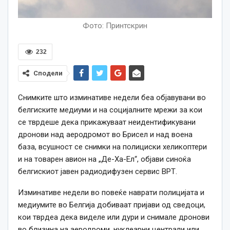
Фото: Принтскрин
232
Сподели
Снимките што изминативе недели беа објавувани во
белгиските медиуми и на социјалните мрежи за кои
се тврдеше дека прикажуваат неидентификувани
дронови над аеродромот во Брисел и над воена
база, всушност се снимки на полициски хеликоптери
и на товарен авион на „Де-Ха-Ел“, објави синоќа
белгискиот јавен радиодифузен сервис ВРТ.
Изминативе недели во повеќе наврати полицијата и
медиумите во Белгија добиваат пријави од сведоци,
кои тврдеа дека виделе или дури и снимале дронови
во близина на аеродроми, нуклеарни централи или