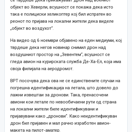
се тврдеше дека прикажуваат дрон над воениот
објект во Хеверли, всушност се покажа дека исто
така е полициски хеликоптер кој бил испратен во
реонот по пријава на локални жители дека виделе
„објект во воздухот“.
На видео од 6 ноември објавено на еден медиуми, кој
тврдеше дека негов новинар снимил дрон над
воздушниот простор на „Зевентем“, всушност се
гледа авион на курирската служба Де-Ха-Ел, која има
своја филијала на аеродромот.
ВРТ посочува дека ова не се единствените случаи на
погрешна идентификација на летала, што довело до
лажни извештаи за дронови. Така, пренасочени
авиони кои летале по невообичаени рути од страна
на локални жители биле идентификувани и
пријавувани како „дронови“. Како неидентификуван
дрон бил пријавен и мал рачно изработен авион-
макета на пилот-аматер.