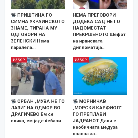
ПРИШТИНА ГО
НЕМА ПРЕГОВОРИ
СИМНА УКРАИНСКОТО
ДОДЕКА САД НЕ ГО
ЗНАМЕ, ТИРАНА МУ
НАДОМЕСТАТ
ОДГОВОРИ НА
ПРЕКРШЕНОТО Шефот
ЗЕЛЕНСКИ Нема
на иранската
паралела…
дипломатија…
ИЗБОР
ИЗБОР
ОРБАН „МУВА НЕ ГО
МОРНИЧАВ
ЛАЗИ“ НА ОДМОР ВО
„МОРСКИ КАРФИОЛ“
ДРАГИЧЕВО Ем се
ГО ПРЕПЛАВИ
слика, ем јаде ќебапи
ЈАДРАНОТ Дали е
необичната медуза
опасна за…