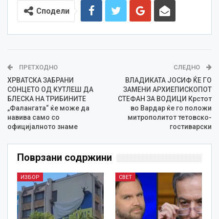
Сподели
ПРЕТХОДНО
СЛЕДНО
ХРВАТСКА ЗАБРАНИ
ВЛАДИКАТА ЈОСИФ ЌЕ ГО
СОНЦЕТО ОД КУТЛЕШ ДА
ЗАМЕНИ АРХИЕПИСКОПОТ
БЛЕСКА НА ТРИБИНИТЕ
СТЕФАН ЗА ВОДИЦИ Крстот
„Фалангата“ ќе може да
во Вардар ќе го положи
навива само со
митрополитот тетовско-
официјалното знаме
гостиварски
Поврзани содржини
ИЗБОР
СВЕТ