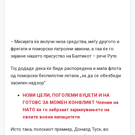
– Мисијата ќе вклучи низа средства, меѓу другото и
фрегати и поморски патролни авиони, а таа ќе го
зајакне нашето присуство на Балтикот – рече Руте.
Тој додаде дека ќе биде распоредена и мала флота
од поморски беспилотни летала „за да се обезбеди
засилен надзор“.
НОВИ ЦЕЛИ, ПОГОЛЕМИ БУЏЕТИ И НА
ГОТОВС ЗА МОЖЕН КОНФЛИКТ Членки на
НАТО ќе го забрзаат зајакнувањето на
своите воени капацитети
Исто така, полскиот премиер, Доналд Туск, во