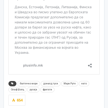
балтичко море
доналд туск
Марк Руте
нато
Олаф Шолц
русија
фрегати
654