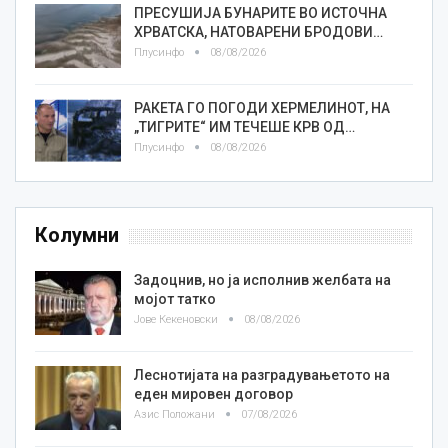
ПРЕСУШИЈА БУНАРИТЕ ВО ИСТОЧНА
ХРВАТСКА, НАТОВАРЕНИ БРОДОВИ…
Плусинфо
08/08/2026
РАКЕТА ГО ПОГОДИ ХЕРМЕЛИНОТ, НА
„ТИГРИТЕ“ ИМ ТЕЧЕШЕ КРВ ОД…
Плусинфо
08/08/2026
Колумни
Задоцнив, но ја исполнив желбата на
мојот татко
Јове Кекеновски
08/08/2026
Леснотијата на разградувањетото на
еден мировен договор
Азис Положани
07/08/2026