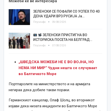
Можеби ќе ве интересира
ЗЕЛЕНСКИ СЕ ПОФАЛИ СО УСПЕХ ПО 40
ДЕНА УДАРИ ВРЗ РУСИЈА Ја…
Плусинфо
09/08/2026
ЗЕЛЕНСКИ ПРИСТИГНА ВО
ИСТОРИСКА ПОСЕТА НА БЕЛГРАД…
Плусинфо
07/08/2026
„ШВЕДСКА МОЖЕБИ НЕ Е ВО ВОЈНА, НО
НЕМА НИ МИР“ Чудни нешта се случуваат
во Балтичкото Море
Портпаролите на министерството и на армијата
негираа дека добиле такви пораки.
Германскиот канцелар, Олаф Шолц, во вторникот
изјави дека низата инциденти во Балтичкото Море