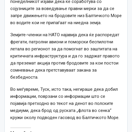
понеделникот изјави дека ќе соработува со
сојузниците за воведување правни мерки за да се
запре движењето на бродовите низ Балтичкото Море
во водите кои не припаѓаат на ниедна земја.
Земјите-членки на НАТО најавија дека ќе распоредат
фрегати, патролни авиони и поморски беспилотни
летала во регионот за да помогнат во заштитата на
критичната инфраструктура и да го задржат правото
да преземат акција против бродовите за кои постои
сомневање дека претставуваат закана за
безбедноста.
Во меѓувреме, Туск, исто така, негираше дека добил
информации, поврзани со информации што се
појавија претходно во текот на денот во полските
медиуми, дека брод од руската „флота во сенка“
кружи околу подводен гасовод во Балтичкото Море.