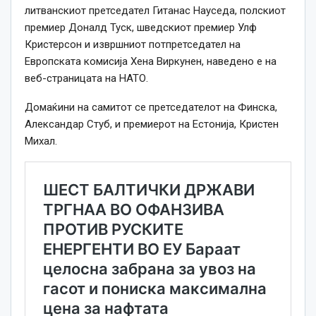
литванскиот претседател Гитанас Науседа, полскиот
премиер Доналд Туск, шведскиот премиер Улф
Кристерсон и извршниот потпретседател на
Европската комисија Хена Виркунен, наведено е на
веб-страницата на НАТО.
Домаќини на самитот се претседателот на Финска,
Александар Стуб, и премиерот на Естонија, Кристен
Михал.