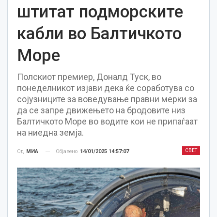
штитат подморските
кабли во Балтичкото
Море
Полскиот премиер, Доналд Туск, во
понеделникот изјави дека ќе соработува со
сојузниците за воведување правни мерки за
да се запре движењето на бродовите низ
Балтичкото Море во водите кои не припаѓаат
на ниедна земја.
СВЕТ
Објавено
14/01/2025 14:57:07
Од
МИА