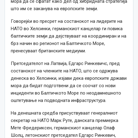
мора да се сфатат како дел од хибридната стратегија
што им се заканува на европските земји.
Говорејќи во пресрет на состанокот на лидерите на
НАТО во Хелсинки, германскиот канцелар ги повика
балтичките земји да дејствуваат на координиран и на
брз начин во регионот на Балтичкото Море,
пренесуваат британските медиуми.
Претседателот на Латвија, Едгарс Ринкевичс, пред
состанокот на членките на НАТО, што се одржува
денеска во Хелсинки, изјави дека европските држави
мора да бидат подготвени да се соочат со нови
инциденти во Балтичкото Море по неодамнешното
оштетување на подводната инфраструктура.
На денешната средба присуствуваат генералниот
секретар на НАТО Марк Руте, данската премиерка
Мете Фредериксен, германскиот канцелар Олаф
Шолц, летонскиот претседател Едгарс Ринкевич,