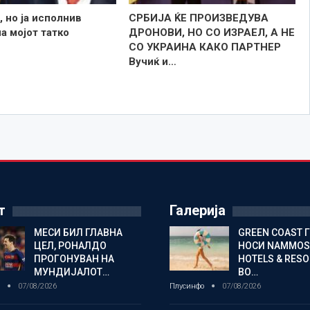
 но ја исполнив
СРБИЈА ЌЕ ПРОИЗВЕДУВА
а мојот татко
ДРОНОВИ, НО СО ИЗРАЕЛ, А НЕ
СО УКРАИНА КАКО ПАРТНЕР
Вучиќ и…
т
Галерија
МЕСИ БИЛ ГЛАВНА
GREEN COAST 
ЦЕЛ, РОНАЛДО
НОСИ NAMMOS
ПРОГОНУВАН НА
HOTELS & RES
МУНДИЈАЛОТ…
ВО…
о
07/08/2026
Плусинфо
07/08/2026