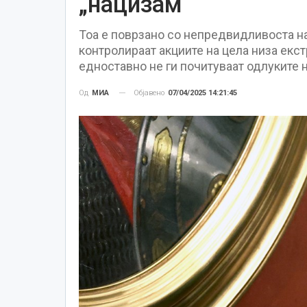
„нацизам“
Тоа е поврзано со непредвидливоста на
контролираат акциите на цела низа екс
едноставно не ги почитуваат одлуките 
Објавено
07/04/2025 14:21:45
Од
МИА