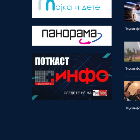
Плусинф
Плусинф
Плусинф