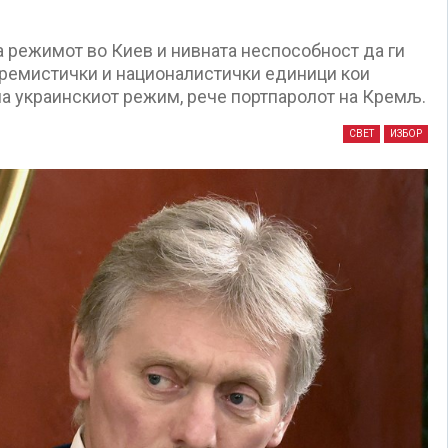
 режимот во Киев и нивната неспособност да ги
тремистички и националистички единици кои
на украинскиот режим, рече портпаролот на Кремљ.
СВЕТ
ИЗБОР