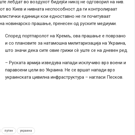
те лебдат во воздухот бидејќи никој не одговорил на нив.
от во Киев и нивната неспособност да ги контролираат
алистички единици кои едноставно не ги почитуваат
на новинарско прашање, пренесен од руските медиуми.
Според портпаролот на Кремљ, ова прашање е поврзано
и со плановите за натамошна милитаризација на Украина,
што значи дека сите овие грижи сè уште се на дневен ред.
– Руската армија изведува напади исклучиво врз воени и
паравоени цели во Украина. Не се вршат напади врз
украинската цивилна инфраструктура – нагласи Песков.
путин
украина