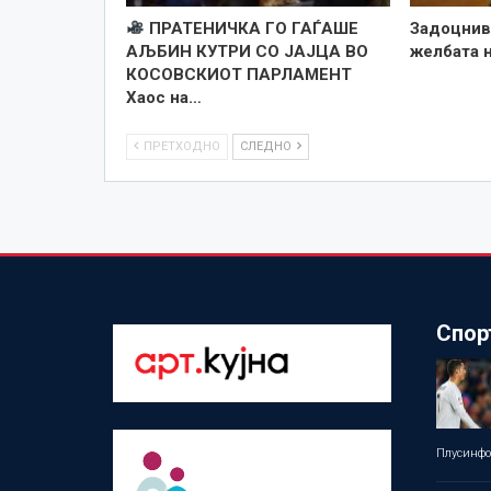
ПРАТЕНИЧКА ГО ГАЃАШЕ
Задоцнив,
АЉБИН КУТРИ СО ЈАЈЦА ВО
желбата н
КОСОВСКИОТ ПАРЛАМЕНТ
Хаос на…
ПРЕТХОДНО
СЛЕДНО
Спор
Плусинф