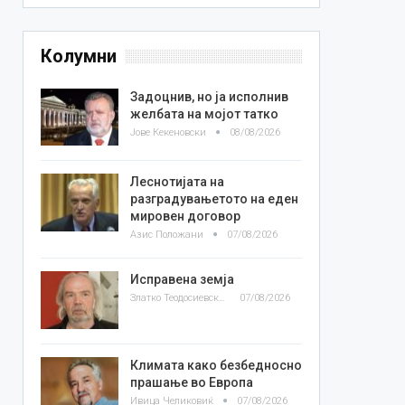
Колумни
Задоцнив, но ја исполнив
желбата на мојот татко
Јове Кекеновски
08/08/2026
Леснотијата на
разградувањетото на еден
мировен договор
Азис Положани
07/08/2026
Исправена земја
Златко Теодосиевски
07/08/2026
Климата како безбедносно
прашање во Европа
Ивица Челиковиќ
07/08/2026