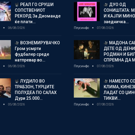
РЕАЛ ГО СРУШИ
ДУО ОД
СОПСТВЕНИОТ
СОНИШТАТА: 
РЕКОРД За Диоманде
И КАЈЛИ МИНО
ќе плати…
заедничка…
о
06/08/2026
Плусинфо
07/08/2026
ВОЗНЕМИРУВАЧКО
МАДОНА СА
Гром усмрти
ДЕТЕ ОД ДЕНИ
фудбалер среде
РОДМАН И БИ
натпревар во…
СПРЕМНА ДА 
о
06/08/2026
Плусинфо
07/08/2026
ЛУДИЛО ВО
НАМЕСТО С
ТРАБЗОН, ТУРЦИТЕ
КЛИМА, КИНЕЗ
ПОЛУДЕА ПО САЛАХ
ЛАДАТ СО ЏИ
Дури 25.000…
ТИКВИ…
о
05/08/2026
Плусинфо
07/08/2026