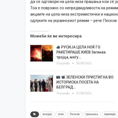
да се одговори на цела низа прашања кои сè уш
Тоа е поврзано со непредвидливоста на режим
акциите на цела низа екстремистички и национ
одлуките на украинскиот режим – рече Песков 
Можеби ќе ве интересира
РУСИЈА ЦЕЛА НОЌ ГО
РАКЕТИРАШЕ КИЕВ Загинаа
тројца, меѓу…
Плусинфо
08/08/2026
ЗЕЛЕНСКИ ПРИСТИГНА ВО
ИСТОРИСКА ПОСЕТА НА
БЕЛГРАД…
Плусинфо
07/08/2026
воздух
оган
Песков
прашања
примирје