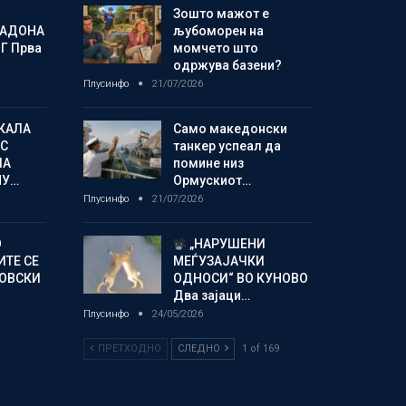
Зошто мажот е
МАДОНА
љубоморен на
Г Прва
момчето што
одржува базени?
Плусинфо
21/07/2026
КАЛА
Само македонски
С
танкер успеал да
ЛА
помине низ
МУ…
Ормускиот…
Плусинфо
21/07/2026
О
„НАРУШЕНИ
ИТЕ СЕ
МЕЃУЗАЈАЧКИ
НОВСКИ
ОДНОСИ“ ВО КУНОВО
Два зајаци…
Плусинфо
24/05/2026
ПРЕТХОДНО
СЛЕДНО
1 of 169