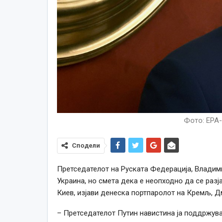
Фото: EPA
Сподели
Претседателот на Руската Федерација, Владимир
Украина, но смета дека е неопходно да се разј
Киев, изјави денеска портпаролот на Кремљ, Д
– Претседателот Путин навистина ја поддржува 