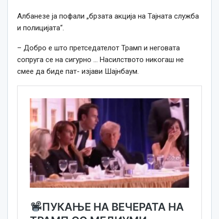
Албанезе ја пофали „брзата акција на Тајната служба
и полицијата“.
– Добро е што претседателот Трамп и неговата
сопруга се на сигурно … Насилството никогаш не
смее да биде пат- изјави Шајнбаум.