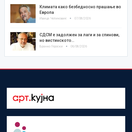
Климата како безбедносно прашање во
Европа
Ивица Челиковиќ
07/08/2026
СДСМ е задолжен за лаги и за спинови,
но вистинското…
Бранко Героски
06/08/2026