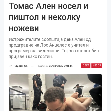
Томас Ален носел и
пиштол и неколку
ножеви
Истражителите соопштија дека Ален од
предградие на Лос Анџелес е учител и
програмер на видеоигри. Тој во хотелот бил
пријавен како гостин.
СВЕТ
ИЗБОР
Објавено
26/04/2026 9:48:44
Од
Плусинфо