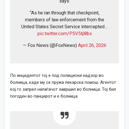
says.
“As he ran through that checkpoint,
members of law enforcement from the
United States Secret Service intercepted…
pic.twitter.com/P5V5tjl8bx
— Fox News (@FoxNews)
April 26, 2026
По инцидентот тој е под полициски надзор во
болница, каде му се пружа лекарска помош. Агентот
кој го запрел напаѓачот завршил во болница. Тој бил
погоден во панцирот и е болница.