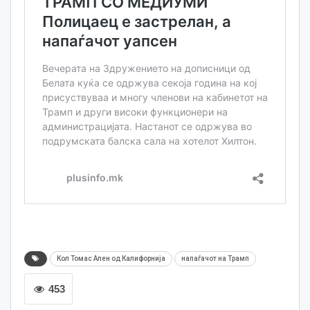
Кол Томас Ален од Калифорнија
напаѓачот на Трамп
453