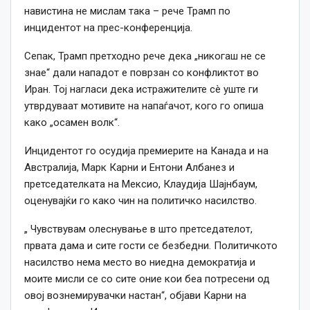
навистина не мислам така – рече Трамп по
инцидентот на прес-конференција.
Сепак, Трамп претходно рече дека „никогаш не се
знае“ дали нападот е поврзан со конфликтот во
Иран. Тој нагласи дека истражителите сè уште ги
утврдуваат мотивите на напаѓачот, кого го опиша
како „осамен волк“.
Инцидентот го осудија премиерите на Канада и на
Австралија, Марк Карни и Ентони Албанез и
претседателката на Мексио, Клаудија Шајнбаум,
оценувајќи го како чин на политичко насилство.
„ Чувствувам олеснување в што претседателот,
првата дама и сите гости се безбедни. Политичкото
насилство нема место во ниедна демократија и
моите мисли се со сите оние кои беа потресени од
овој вознемирувачки настан“, објави Карни на