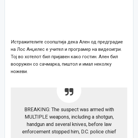
Истражителите соопштија дека Ален од предградие
на Лос Анџелес е учител и програмер на видеоигри.
Тој во хотелот бил пријавен како гостин. Ален бил
вооружен со сачмарка, пиштол и имал неколку
ножеви.
BREAKING: The suspect was armed with
MULTIPLE weapons, including a shotgun,
handgun and several knives, before law
enforcement stopped him, D.C. police chief