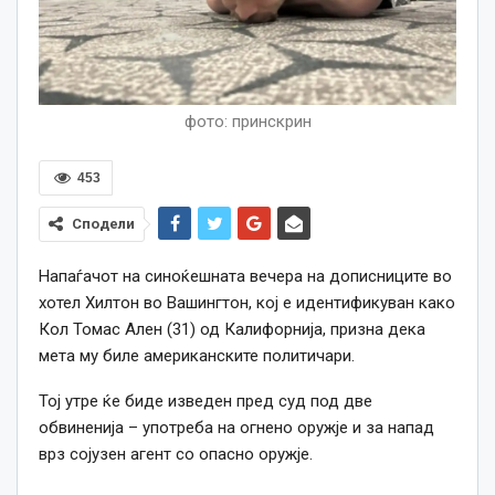
фото: принскрин
453
Сподели
Напаѓачот на синоќешната вечера на дописниците во
хотел Хилтон во Вашингтон, кој е идентификуван како
Кол Томас Ален (31) од Калифорнија, призна дека
мета му биле американските политичари.
Тој утре ќе биде изведен пред суд под две
обвиненија – употреба на огнено оружје и за напад
врз сојузен агент со опасно оружје.