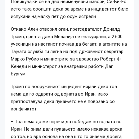
Повикувајќи се на два неименувани извори, Си-Би-Ес
исто така соопшти дека за време на инцидентот биле
испукани најмалку пет до осум истрели.
Откако Ален отворил оган, претседателот Доналд
Трамп, првата дама Меланија се евакуирани, а 2.600
учесници на настанот почнаа да бегаат, а агентите на
Тајната служба ги легна на под државниот секретар
Марко Рубио и министрите за здравство Роберт Ф.
Кенеди и министерот за внатрешни работи Даг
Бургум.
Трамп по вооружениот инцидент изјави дека тоа
нема да го одврати од војната во Иран, иако
претпоставува дека пукањето не е поврзано со
конфликтот.
– Тоа нема да ме спречи да победам во војната во
Иран. Не знам дали пукањето имало некаква врска
со тоа, но врз основа на она што го знаеме досега,