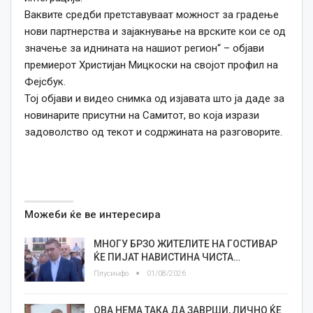
Ваквите средби претставуваат можност за градење
нови партнерства и зајакнување на врските кои се од
значење за иднината на нашиот регион“ – објави
премиерот Христијан Мицкоски на својот профил на
Фејсбук.
Тој објави и видео снимка од изјавата што ја даде за
новинарите присутни на Самитот, во која изрази
задоволство од текот и содржината на разговорите.
Можеби ќе ве интересира
МНОГУ БРЗО ЖИТЕЛИТЕ НА ГОСТИВАР
ЌЕ ПИЈАТ НАВИСТИНА ЧИСТА…
Плусинфо
01/08/2026
ОВА НЕМА ТАКА ДА ЗАВРШИ, ЛИЧНО ЌЕ