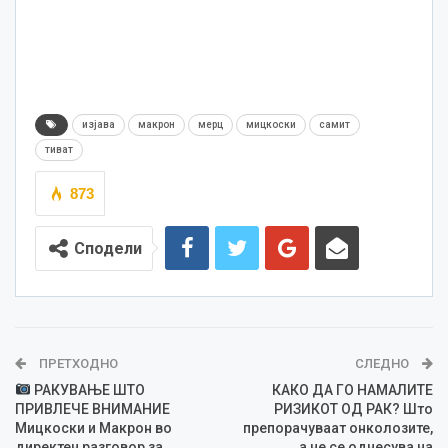
изјава
макрон
мерц
мицкоски
самит
тиват
873
Сподели
ПРЕТХОДНО
СЛЕДНО
РАКУВАЊЕ ШТО
КАКО ДА ГО НАМАЛИТЕ
ПРИВЛЕЧЕ ВНИМАНИЕ
РИЗИКОТ ОД РАК? Што
Мицкоски и Макрон во
препорачуваат онколозите,
директен разговор за
а не се однесува на