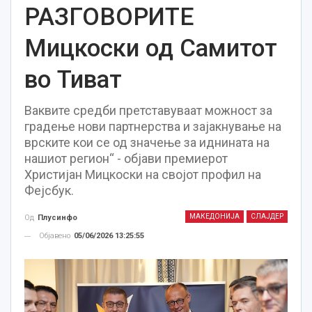
РАЗГОВОРИТЕ
Мицкоски од Самитот
во Тиват
Ваквите средби претставуваат можност за
градење нови партнерства и зајакнување на
врските кои се од значење за иднината на
нашиот регион“ - објави премиерот
Христијан Мицкоски на својот профил на
Фејсбук.
МАКЕДОНИЈА
СЛАЈДЕР
Од
Плусинфо
Објавено
05/06/2026 13:25:55