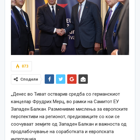
873
Сподели
„Денес во Тиват остварив средба со германскиот
канцелар Фрудрих Мерц, во рамки на Самитот ЕУ
Западен Балкан. Разменивме мислења за европските
перспективи на регионот, предизвиците со кои се
соочуваат земјите од Западен Балкан и важноста од
продлабочување на соработката и европската
интеграција.