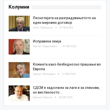
Колумни
Леснотијата на разградувањетото на
еден мировен договор
Азис Положани
07/08/2026
Исправена земја
Златко Теодосиевски
07/08/2026
Климата како безбедносно прашање во
Европа
Ивица Челиковиќ
07/08/2026
СДСМ е задолжен за лаги и за спинови,
но вистинското…
Бранко Героски
06/08/2026