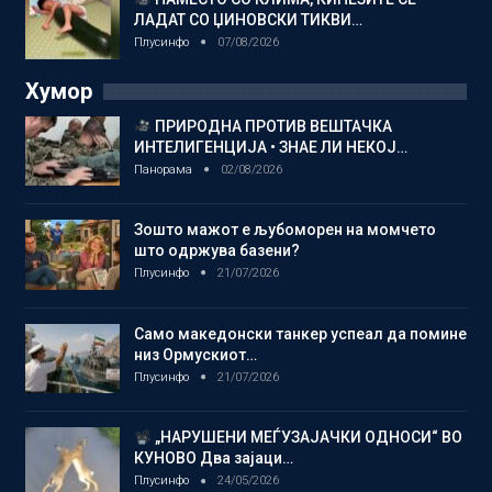
ЛАДАТ СО ЏИНОВСКИ ТИКВИ…
Плусинфо
07/08/2026
Хумор
ПРИРОДНА ПРОТИВ ВЕШТАЧКА
ИНТЕЛИГЕНЦИЈА • ЗНАЕ ЛИ НЕКОЈ…
Панорама
02/08/2026
Зошто мажот е љубоморен на момчето
што одржува базени?
Плусинфо
21/07/2026
Само македонски танкер успеал да помине
низ Ормускиот…
Плусинфо
21/07/2026
„НАРУШЕНИ МЕЃУЗАЈАЧКИ ОДНОСИ“ ВО
КУНОВО Два зајаци…
Плусинфо
24/05/2026