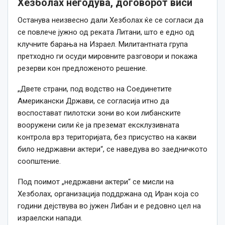
Хезболах негодува, договорот виси
Останува неизвесно дали Хезболах ќе се согласи да
се повлече јужно од реката Литани, што е едно од
клучните барања на Израел. Милитантната група
претходно ги осуди мировните разговори и покажа
резерви кон предложеното решение.
„Двете страни, под водство на Соединетите
Американски Држави, се согласија итно да
воспостават пилотски зони во кои либанските
вооружени сили ќе ја преземат ексклузивната
контрола врз територијата, без присуство на какви
било недржавни актери“, се наведува во заедничкото
соопштение.
Под поимот „недржавни актери“ се мисли на
Хезболах, организација поддржана од Иран која со
години дејствува во јужен Либан и е редовно цел на
израелски напади.