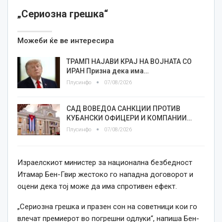
„Сериозна грешка“
Можеби ќе ве интересира
ТРАМП НАЈАВИ КРАЈ НА ВОЈНАТА СО
ИРАН Призна дека има…
Плусинфо
07/08/2026
САД ВОВЕДОА САНКЦИИ ПРОТИВ
КУБАНСКИ ОФИЦЕРИ И КОМПАНИИ…
Плусинфо
07/08/2026
Израелскиот министер за национална безбедност
Итамар Бен-Гвир жестоко го нападна договорот и
оцени дека тој може да има спротивен ефект.
„Сериозна грешка и празен сон на советници кои го
влечат премиерот во погрешни одлуки“, напиша Бен-