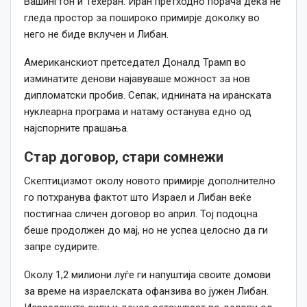
Вашингтон и Техеран. Иран претходно порача дека не
гледа простор за пошироко примирје доколку во
него не биде вклучен и Либан.
Американскиот претседател Доналд Трамп во
изминатите денови најавуваше можност за нов
дипломатски пробив. Сепак, иднината на иранската
нуклеарна програма и натаму останува едно од
најспорните прашања.
Стар договор, стари сомнежи
Скептицизмот околу новото примирје дополнително
го потхранува фактот што Израел и Либан веќе
постигнаа сличен договор во април. Тој подоцна
беше продолжен до мај, но не успеа целосно да ги
запре судирите.
Околу 1,2 милиони луѓе ги напуштија своите домови
за време на израелската офанзива во јужен Либан.