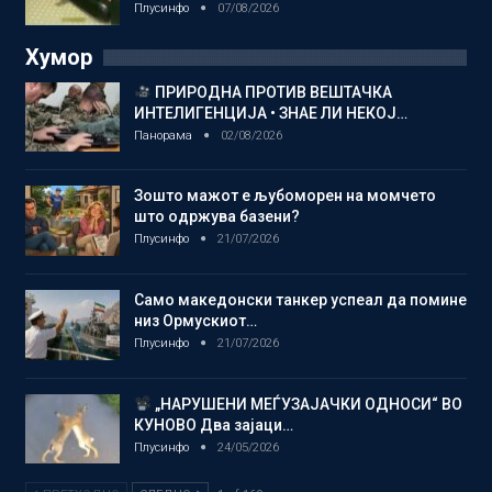
Плусинфо
07/08/2026
Хумор
ПРИРОДНА ПРОТИВ ВЕШТАЧКА
ИНТЕЛИГЕНЦИЈА • ЗНАЕ ЛИ НЕКОЈ…
Панорама
02/08/2026
Зошто мажот е љубоморен на момчето
што одржува базени?
Плусинфо
21/07/2026
Само македонски танкер успеал да помине
низ Ормускиот…
Плусинфо
21/07/2026
„НАРУШЕНИ МЕЃУЗАЈАЧКИ ОДНОСИ“ ВО
КУНОВО Два зајаци…
Плусинфо
24/05/2026