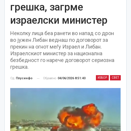
грешка, загрме
израелски министер
Неколку лица беа ранети во напад со дрон
во јужен Либан веднаш по договорот за
прекин на огнот меѓу Израел и Либан.
Израелскиот министер за национална
безбедност го нарече договорот сериозна
грешка.
ИЗБОР
СВЕТ
Објавено
04/06/2026 8:51:40
Од
Плусинфо