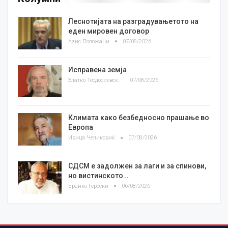
Леснотијата на разградувањетото на
еден мировен договор
Азис Положани
07/08/2026
Исправена земја
Златко Теодосиевски
07/08/2026
Климата како безбедносно прашање во
Европа
Ивица Челиковиќ
07/08/2026
СДСМ е задолжен за лаги и за спинови,
но вистинското…
Бранко Героски
06/08/2026