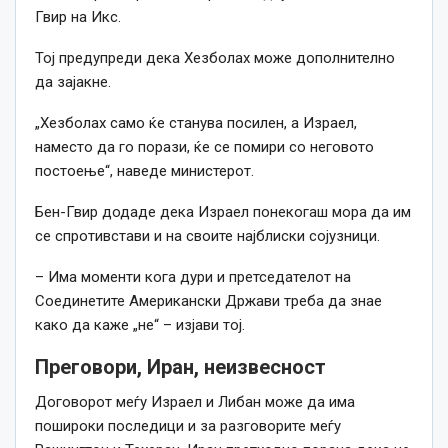
Гвир на Икс.
Тој предупреди дека Хезболах може дополнително
да зајакне.
„Хезболах само ќе станува посилен, а Израел,
наместо да го порази, ќе се помири со неговото
постоење“, наведе министерот.
Бен-Гвир додаде дека Израел понекогаш мора да им
се спротивстави и на своите најблиски сојузници.
– Има моменти кога дури и претседателот на
Соединетите Американски Држави треба да знае
како да каже „не“ – изјави тој.
Преговори, Иран, неизвесност
Договорот меѓу Израел и Либан може да има
пошироки последици и за разговорите меѓу