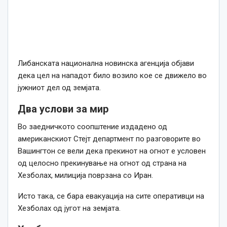
Либанската национална новинска агенција објави
дека цел на нападот било возило кое се движело во
јужниот дел од земјата.
Два услови за мир
Во заедничкото соопштение издадено од
американскиот Стејт департмент по разговорите во
Вашингтон се вели дека прекинот на огнот е условен
од целосно прекинување на огнот од страна на
Хезболах, милиција поврзана со Иран.
Исто така, се бара евакуација на сите оперативци на
Хезболах од југот на земјата.