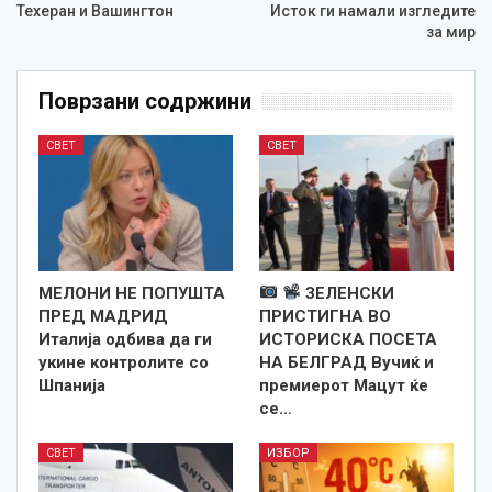
Техеран и Вашингтон
Исток ги намали изгледите
за мир
Поврзани содржини
СВЕТ
СВЕТ
МЕЛОНИ НЕ ПОПУШТА
ЗЕЛЕНСКИ
ПРЕД МАДРИД
ПРИСТИГНА ВО
Италија одбива да ги
ИСТОРИСКА ПОСЕТА
укине контролите со
НА БЕЛГРАД Вучиќ и
Шпанија
премиерот Мацут ќе
се…
СВЕТ
ИЗБОР