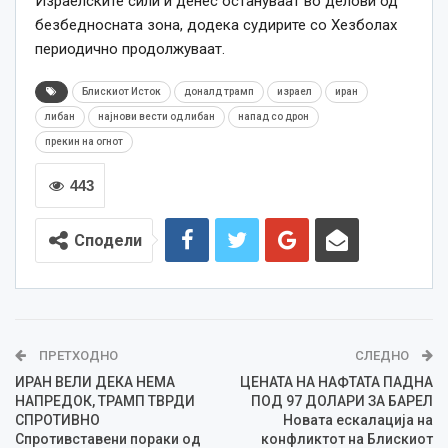
Израелските сили и денес остануваат во делови од
безбедносната зона, додека судирите со Хезболах
периодично продолжуваат.
Блискиот Исток
доналд трамп
израел
иран
либан
најнови вести од либан
напад со дрон
прекин на огнот
443
Сподели
ПРЕТХОДНО
СЛЕДНО
ИРАН ВЕЛИ ДЕКА НЕМА
ЦЕНАТА НА НАФТАТА ПАДНА
НАПРЕДОК, ТРАМП ТВРДИ
ПОД 97 ДОЛАРИ ЗА БАРЕЛ
СПРОТИВНО
Новата ескалација на
Спротивставени пораки од
конфликтот на Блискиот