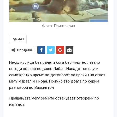
Фото: Принтскрин
443
Сподели
Неколку лица беа ранети кога беспилотно летало
погоди возило во јужен Либан. Нападот се случи
само кратко време по договорот за прекин на огнот
меѓу Израел и Либан. Примирјето доаѓа по серија
разговори во Вашингтон.
Прашањата меѓу земјите остануваат отворени по
нападот.