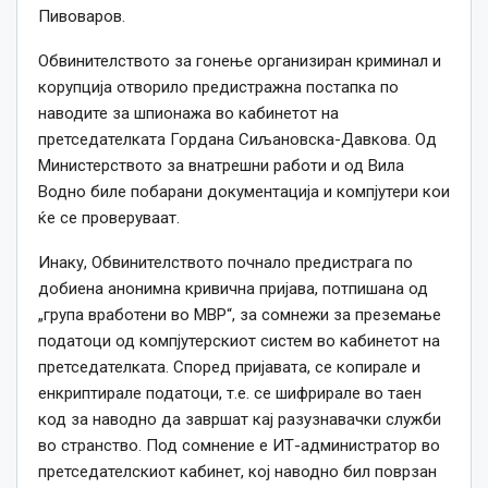
Пивоваров.
Обвинителството за гонење организиран криминал и
корупција отворило предистражна постапка по
наводите за шпионажа во кабинетот на
претседателката Гордана Сиљановска-Давкова. Од
Министерството за внатрешни работи и од Вила
Водно биле побарани документација и компјутери кои
ќе се проверуваат.
Инаку, Обвинителството почнало предистрага по
добиена анонимна кривична пријава, потпишана од
„група вработени во МВР“, за сомнежи за преземање
податоци од компјутерскиот систем во кабинетот на
претседателката. Според пријавата, се копирале и
енкриптирале податоци, т.е. се шифрирале во таен
код за наводно да завршат кај разузнавачки служби
во странство. Под сомнение е ИТ-администратор во
претседателскиот кабинет, кој наводно бил поврзан