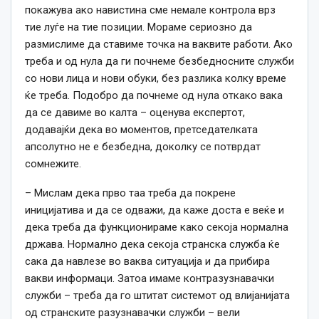
покажува ако навистина сме немале контрола врз
тие луѓе на тие позиции. Мораме сериозно да
размислиме да ставиме точка на ваквите работи. Ако
треба и од нула да ги почнеме безбедносните служби
со нови лица и нови обуки, без разлика колку време
ќе треба. Подобро да почнеме од нула откако вака
да се давиме во калта – оценува експертот,
додавајќи дека во моментов, претседателката
апсолутно не е безбедна, доколку се потврдат
сомнежите.
– Мислам дека прво таа треба да покрене
иницијатива и да се одважи, да каже доста е веќе и
дека треба да функционираме како секоја нормална
држава. Нормално дека секоја странска служба ќе
сака да навлезе во ваква ситуација и да прибира
вакви информаци. Затоа имаме контразузнавачки
служби – треба да го штитат системот од влијанијата
од странските разузнавачки служби – вели