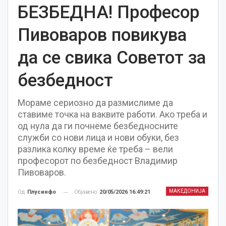
БЕЗБЕДНА! Професор
Пивоваров повикува
да се свика Советот за
безбедност
Мораме сериозно да размислиме да
ставиме точка на ваквите работи. Ако треба и
од нула да ги почнеме безбедносните
служби со нови лица и нови обуки, без
разлика колку време ќе треба – вели
професорот по безбедност Владимир
Пивоваров.
МАКЕДОНИЈА
Објавено
20/05/2026 16:49:21
Од
Плусинфо