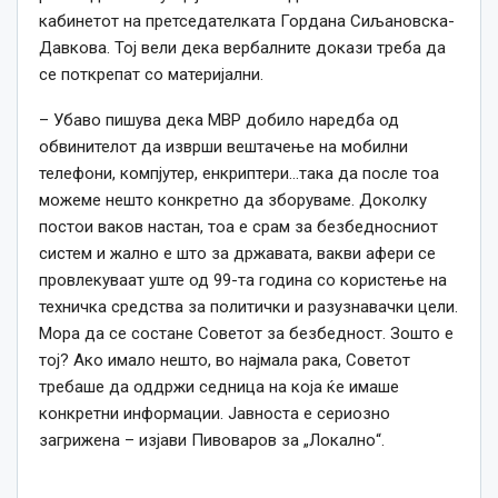
кабинетот на претседателката Гордана Сиљановска-
Давкова. Тој вели дека вербалните докази треба да
се поткрепат со материјални.
– Убаво пишува дека МВР добило наредба од
обвинителот да изврши вештачење на мобилни
телефони, компјутер, енкриптери…така да после тоа
можеме нешто конкретно да зборуваме. Доколку
постои ваков настан, тоа е срам за безбедносниот
систем и жално е што за државата, вакви афери се
провлекуваат уште од 99-та година со користење на
техничка средства за политички и разузнавачки цели.
Мора да се состане Советот за безбедност. Зошто е
тој? Ако имало нешто, во најмала рака, Советот
требаше да оддржи седница на која ќе имаше
конкретни информации. Јавноста е сериозно
загрижена – изјави Пивоваров за „Локално“.