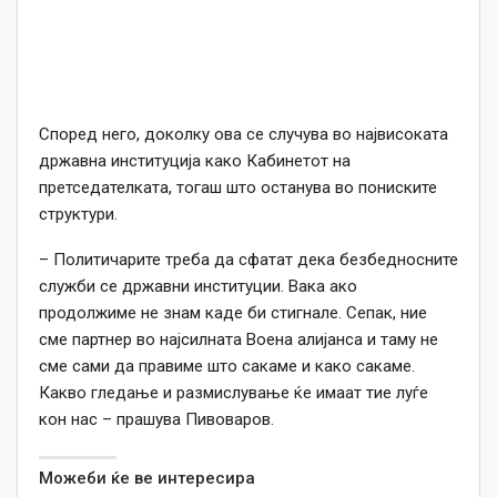
Според него, доколку ова се случува во највисоката
државна институција како Кабинетот на
претседателката, тогаш што останува во пониските
структури.
– Политичарите треба да сфатат дека безбедносните
служби се државни институции. Вака ако
продолжиме не знам каде би стигнале. Сепак, ние
сме партнер во најсилната Воена алијанса и таму не
сме сами да правиме што сакаме и како сакаме.
Какво гледање и размислување ќе имаат тие луѓе
кон нас – прашува Пивоваров.
Можеби ќе ве интересира