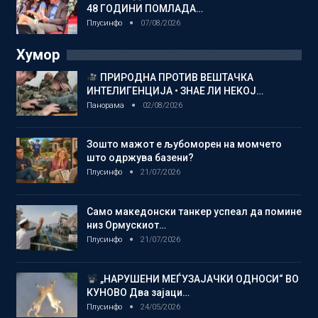
48 ГОДИНИ ПОМЛАДА…
Плусинфо
07/08/2026
Хумор
ПРИРОДНА ПРОТИВ ВЕШТАЧКА
ИНТЕЛИГЕНЦИЈА • ЗНАЕ ЛИ НЕКОЈ…
Панорама
02/08/2026
Зошто мажот е љубоморен на момчето
што одржува базени?
Плусинфо
21/07/2026
Само македонски танкер успеал да помине
низ Ормускиот…
Плусинфо
21/07/2026
„НАРУШЕНИ МЕЃУЗАЈАЧКИ ОДНОСИ“ ВО
КУНОВО Два зајаци…
Плусинфо
24/05/2026