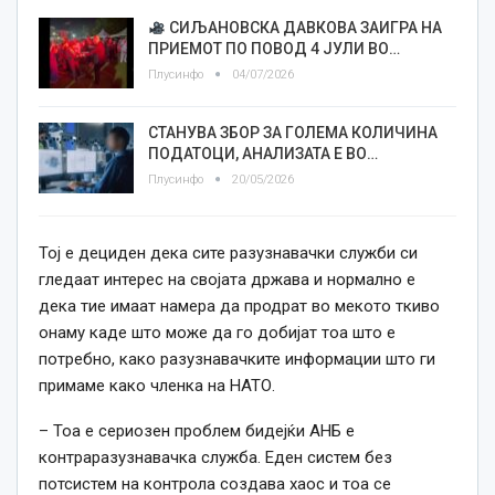
СИЉАНОВСКА ДАВКОВА ЗАИГРА НА
ПРИЕМОТ ПО ПОВОД 4 ЈУЛИ ВО…
Плусинфо
04/07/2026
СТАНУВА ЗБОР ЗА ГОЛЕМА КОЛИЧИНА
ПОДАТОЦИ, АНАЛИЗАТА Е ВО…
Плусинфо
20/05/2026
Тој е дециден дека сите разузнавачки служби си
гледаат интерес на својата држава и нормално е
дека тие имаат намера да продрат во мекото ткиво
онаму каде што може да го добијат тоа што е
потребно, како разузнавачките информации што ги
примаме како членка на НАТО.
– Тоа е сериозен проблем бидејќи АНБ е
контраразузнавачка служба. Еден систем без
потсистем на контрола создава хаос и тоа се