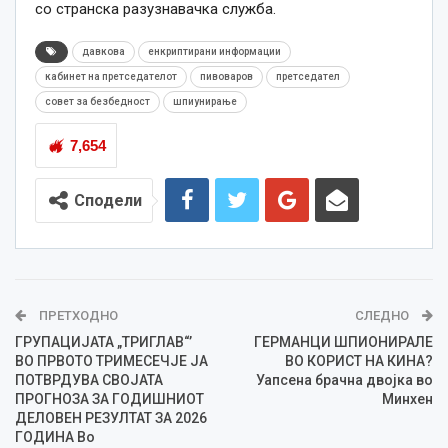
со странска разузнавачка служба.
давкова
енкриптирани информации
кабинет на претседателот
пивоваров
претседател
совет за безбедност
шпиунирање
7,654
Сподели
ПРЕТХОДНО
СЛЕДНО
ГРУПАЦИЈАТА „ТРИГЛАВ“’
ГЕРМАНЦИ ШПИОНИРАЛЕ
ВО ПРВОТО ТРИМЕСЕЧЈЕ ЈА
ВО КОРИСТ НА КИНА?
ПОТВРДУВА СВОЈАТА
Уапсена брачна двојка во
ПРОГНОЗА ЗА ГОДИШНИОТ
Минхен
ДЕЛОВЕН РЕЗУЛТАТ ЗА 2026
ГОДИНА Во