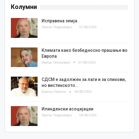
Колумни
Исправена земја
Златко Теодосиевски
07/08/2026
Климата како безбедносно прашање во
Европа
Ивица Челиковиќ
07/08/2026
СДСМ е задолжен за лаги и за спинови,
но вистинското…
Бранко Героски
06/08/2026
Илинденски асоцијации
Златко Теодосиевски
04/08/2026