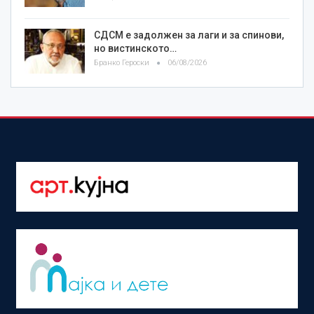
СДСМ е задолжен за лаги и за спинови,
но вистинското…
Бранко Героски
06/08/2026