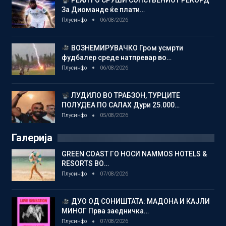
РЕАЛ ГО СРУШИ СОПСТВЕНИОТ РЕКОРД
За Диоманде ќе плати…
Плусинфо
06/08/2026
ВОЗНЕМИРУВАЧКО Гром усмрти
фудбалер среде натпревар во…
Плусинфо
06/08/2026
ЛУДИЛО ВО ТРАБЗОН, ТУРЦИТЕ
ПОЛУДЕА ПО САЛАХ Дури 25.000…
Плусинфо
05/08/2026
Галерија
GREEN COAST ГО НОСИ NAMMOS HOTELS &
RESORTS ВО…
Плусинфо
07/08/2026
ДУО ОД СОНИШТАТА: МАДОНА И КАЈЛИ
МИНОГ Прва заедничка…
Плусинфо
07/08/2026