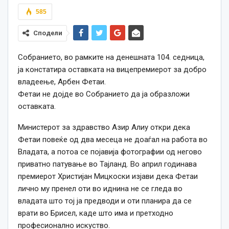
585
Сподели
Собранието, во рамките на денешната 104. седница,
ја констатира оставката на вицепремиерот за добро
владеење, Арбен Фетаи.
Фетаи не дојде во Собранието да ја образложи
оставката.
Министерот за здравство Азир Алиу откри дека
Фетаи повеќе од два месеца не доаѓал на работа во
Владата, а потоа се појавија фотографии од негово
приватно патување во Тајланд. Во април годинава
премиерот Христијан Мицкоски изјави дека Фетаи
лично му пренел оти во иднина не се гледа во
владата што тој ја предводи и оти планира да се
врати во Брисел, каде што има и претходно
професионално искуство.