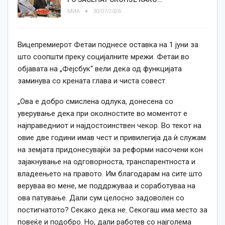
МИА
30/07/2026
Вицепремиерот Фетаи поднесе оставка на 1 јуни за
што соопшти преку социјалните мрежи. Фетаи во
објавата на „Фејсбук“ вели дека од функцијата
заминува со крената глава и чиста совест.
„Ова е добро смислена одлука, донесена со
уверување дека при околностите во моментот е
најправедниот и најдостоинствен чекор. Во текот на
овие две години имав чест и привилегија да ѝ служам
на земјата придонесувајќи за реформи насочени кон
зајакнување на одговорноста, транспарентноста и
владеењето на правото. Им благодарам на сите што
веруваа во мене, ме поддржуваа и соработуваа на
ова патување. Дали сум целосно задоволен со
постигнатото? Секако дека не. Секогаш има место за
повеќе и подобро. Но, дали работев со најголема