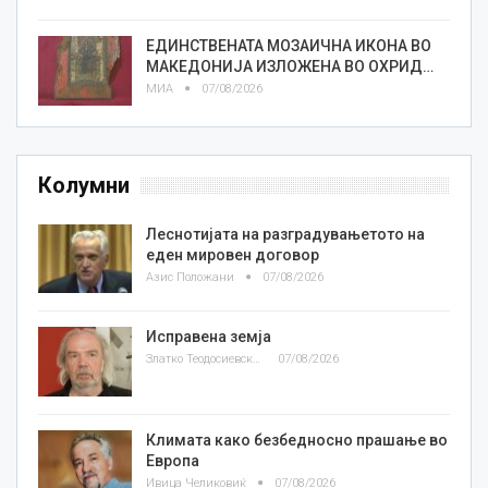
ЕДИНСТВЕНАТА МОЗАИЧНА ИКОНА ВО
МАКЕДОНИЈА ИЗЛОЖЕНА ВО ОХРИД…
МИА
07/08/2026
Колумни
Леснотијата на разградувањетото на
еден мировен договор
Азис Положани
07/08/2026
Исправена земја
Златко Теодосиевски
07/08/2026
Климата како безбедносно прашање во
Европа
Ивица Челиковиќ
07/08/2026