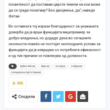
посветеност да поставам цврсти темели на кои може
да се гради понатаму? Без двоумење, да“, наведе
Фетаи.
Во оставката тој изрази благодарност за укажаната
доверба да ја врши функцијата вицепремиер за
добро владеење, но додаде дека во сегашните
околности повеќе не постојат неопходните услови за
функцијата да ја извршува со потребната ефикасност
и од тие причини се повлекува од должноста.
Арбен Фетаи
брисел
оставка
собрание
специјален претставник
585
Сподели