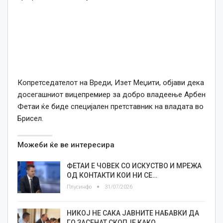
Копретседателот на Вреди, Изет Меџити, објави дека
досегашниот вицепремиер за добро владеење Арбен
Фетаи ќе биде специјален претставник на владата во
Брисел.
Можеби ќе ве интересира
ФЕТАИ Е ЧОВЕК СО ИСКУСТВО И МРЕЖА
ОД КОНТАКТИ КОИ НИ СЕ…
Плусинфо
31/07/2026
НИКОЈ НЕ САКА ЈАВНИТЕ НАБАВКИ ДА
ГО ЗАСЕНАТ СКОПЈЕ КАКО…