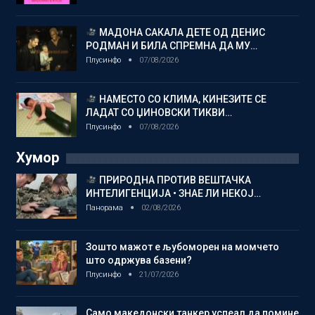
МАДОНА САКАЛА ДЕТЕ ОД ДЕНИС
РОДМАН И БИЛА СПРЕМНА ДА МУ…
Плусинфо
07/08/2026
НАМЕСТО СО КЛИМА, КИНЕЗИТЕ СЕ
ЛАДАТ СО ЏИНОВСКИ ТИКВИ…
Плусинфо
07/08/2026
Хумор
ПРИРОДНА ПРОТИВ ВЕШТАЧКА
ИНТЕЛИГЕНЦИЈА • ЗНАЕ ЛИ НЕКОЈ…
Панорама
02/08/2026
Зошто мажот е љубоморен на момчето
што одржува базени?
Плусинфо
21/07/2026
Само македонски танкер успеал да помине