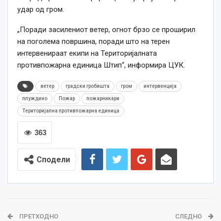
удар од гром.
„Поради засилениот ветер, огнот брзо се проширил
на поголема површина, поради што на терен
интервенираат екипи на Територијалната
противпожарна единица Штип“, информира ЦУК.
ветер
градски гробишта
гром
интервенција
плуждино
Пожар
пожарникари
Територијална противпожарна единица
363
Сподели
ПРЕТХОДНО
СЛЕДНО