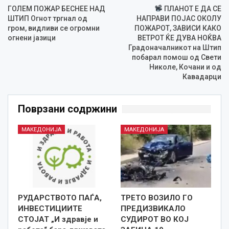
ГОЛЕМ ПОЖАР БЕСНЕЕ НАД
ПЛАНОТ Е ДА СЕ
ШТИП Огнот тргнал од
НАПРАВИ ПОЈАС ОКОЛУ
гром, видливи се огромни
ПОЖАРОТ, ЗАВИСИ КАКО
огнени јазици
ВЕТРОТ ЌЕ ДУВА НОЌВА
Градоначалникот на Штип
побарал помош од Свети
Николе, Кочани и од
Кавадарци
Поврзани содржини
МАКЕДОНИЈА
МАКЕДОНИЈА
РУДАРСТВОТО ПАЃА,
ТРЕТО ВОЗИЛО ГО
ИНВЕСТИЦИИТЕ
ПРЕДИЗВИКАЛО
СТОЈАТ „И здравје и
СУДИРОТ ВО КОЈ