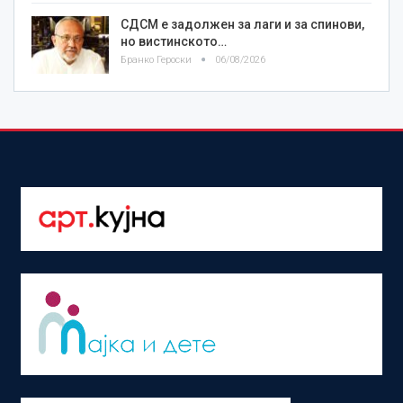
СДСМ е задолжен за лаги и за спинови,
но вистинското…
Бранко Героски
06/08/2026