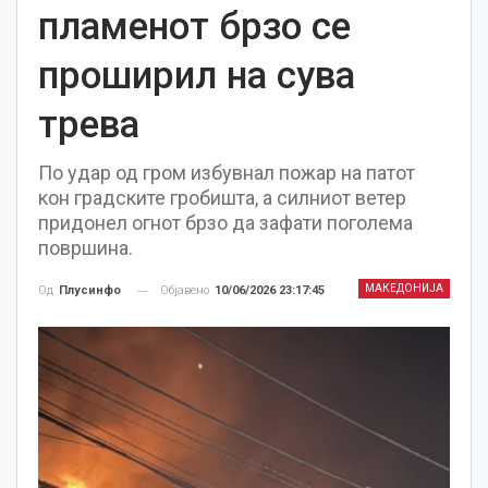
пламенот брзо се
проширил на сува
трева
По удар од гром избувнал пожар на патот
кон градските гробишта, а силниот ветер
придонел огнот брзо да зафати поголема
површина.
МАКЕДОНИЈА
Објавено
10/06/2026 23:17:45
Од
Плусинфо