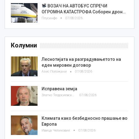
ВОЗАЧ НА АВТОБУС СПРЕЧИ
ОГРОМНА КАТАСТРОФА Соборен дрон…
Плусинфо
07/08/2026
Колумни
Леснотијата на разградувањетото на
еден мировен договор
Азис Положани
07/08/2026
Исправена земја
Златко Теодосиевски
07/08/2026
Климата како безбедносно прашање во
Европа
Ивица Челиковиќ
07/08/2026