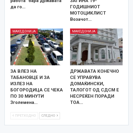
работа“ бара државата
ЗАГИНА 19-
да го…
ГОДИШНИОТ
МОТОЦИКЛИСТ
Возачот…
МАКЕДОНИЈА
МАКЕДОНИЈА
ЗА ВЛЕЗ НА
ДРЖАВАТА КОНЕЧНО
ТАБАНОВЦЕ И ЗА
СЕ УПРАВУВА
ИЗЛЕЗ НА
ДОМАЌИНСКИ,
БОГОРОДИЦА СЕ ЧЕКА
ТАЛОГОТ ОД СДСМ Е
ПО 30 МИНУТИ
НЕСРЕЌЕН ПОРАДИ
Зголемена…
ТОА…
ПРЕТХОДНО
СЛЕДНО