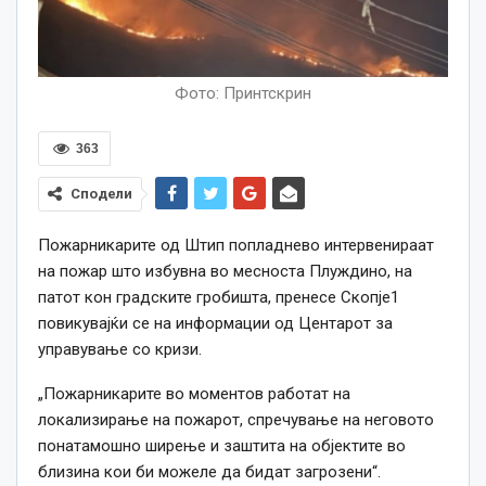
Фото: Принтскрин
363
Сподели
Пожарникарите од Штип попладнево интервенираат
на пожар што избувна во месноста Плуждино, на
патот кон градските гробишта, пренесе Скопје1
повикувајќи се на информации од Центарот за
управување со кризи.
„Пожарникарите во моментов работат на
локализирање на пожарот, спречување на неговото
понатамошно ширење и заштита на објектите во
близина кои би можеле да бидат загрозени“.