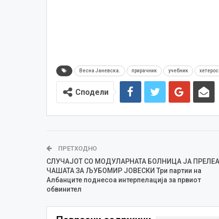
Весна Јаневска.
прирачник
учебник
хетерос
Сподели
ПРЕТХОДНО
СЛУЧАЈОТ СО МОДУЛАРНАТА БОЛНИЦА ЈА ПРЕЛЕ
ЧАШАТА ЗА ЉУБОМИР ЈОВЕСКИ Три партии на
Албанците поднесоа интерпелација за првиот
обвинител