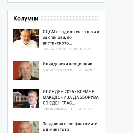
Колумни
СДСМ е задолжен за лаги и
за спинови, но
вистинското…
Бранко Героски
06/08/2026
Илинденски асоцијации
Златко Теодосиевски
04/08/2026
ИЛИНДЕН 2026 • ВРЕМЕ Е
МАКЕДОНИЈА ДА ЗБОРУВА
СО ЕДЕН ГЛАС…
Јове Кекеновски
03/08/2026
За иднината со фантомите
од минатото