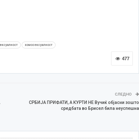
ексуалност
хомосексуалност
477
СЛЕДНО
А
СРБИЈА ПРИФАТИ, А КУРТИ НЕ Вучиќ објасни зошто
средбата во Брисел била неуспешна