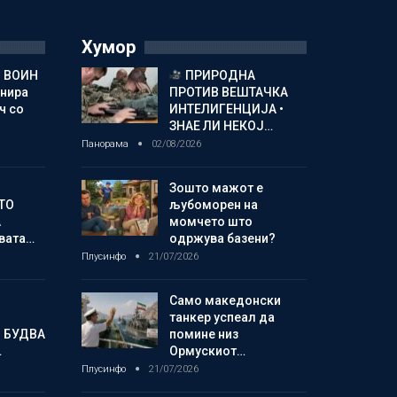
Хумор
 ВОИН
ПРИРОДНА
енира
ПРОТИВ ВЕШТАЧКА
ч со
ИНТЕЛИГЕНЦИЈА •
ЗНАЕ ЛИ НЕКОЈ…
Панорама
02/08/2026
Зошто мажот е
ТО
љубоморен на
А
момчето што
овата…
одржува базени?
Плусинфо
21/07/2026
Само македонски
танкер успеал да
 БУДВА
помине низ
…
Ормускиот…
Плусинфо
21/07/2026