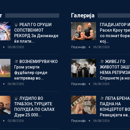
т
Галерија
РЕАЛ ГО СРУШИ
ГЛАДИЈАТОР И
СОПСТВЕНИОТ
Расел Кроу тр
РЕКОРД За Диоманде
со познат бора
ќе плати…
кој…
о
06/08/2026
Плусинфо
06/08/2026
ВОЗНЕМИРУВАЧКО
ЖИВЕЈ ГО
Гром усмрти
ЖИВОТОТ ЗАШ
фудбалер среде
НЕМА РЕПРИЗ
натпревар во…
Слушнете ја н
о
06/08/2026
Плусинфо
06/08/2026
ЛУДИЛО ВО
ЛЕПА БРЕНА
ТРАБЗОН, ТУРЦИТЕ
ПАДНА НА
ПОЛУДЕА ПО САЛАХ
КОНЦЕРТОТ ВО
Дури 25.000…
Реакцијата на
о
05/08/2026
Плусинфо
06/08/2026