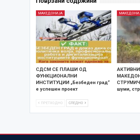
Поврзани содржини
МАКЕДОНИЈА
МАКЕДОНИ
СДСМ СЕ ПЛАШИ ОД
АКТИВНИ
ФУНКЦИОНАЛНИ
МАКЕДОН
ИНСТИТУЦИИ „Безбеден град“
СТРУМИЧК
е успешен проект
шуми, ст
ПРЕТХОДНО
СЛЕДНО