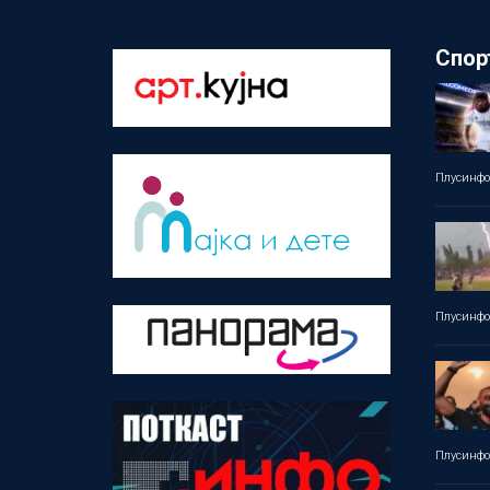
Спор
Плусинф
Плусинф
Плусинф