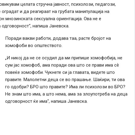
викувам целата стручна јавност, психолози, педагози,
радат и да реагираат на грубата манипулација на
он мнозинската сексуална ориентација. Ова не е
 одговорност“, напиша Јаневска.
Поради вакви работи, додава таа, расте бројот на
хомофоби во општеството.
„И никој да не се осудил да ми припише хомофобија, не
сум јас хомофоб, ама поради ова што се прави има сѐ
повеќе хомофоби. Чукнете си ја главата, видете што
правите. Малолетни деца се во прашање. Шаќири, ти ова
го одобри? БРО што правите? Има ли психолози во БРО?
Не знам што има, а што нема, ама за злоупотреба на деца
одговорност ќе има“, напиша Јаневска.