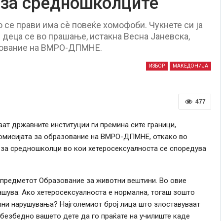
 за средношколците
 се прави има сѐ повеќе хомофоби. Чукнете си ја
 деца се во прашање, истакна Весна Јаневска,
азование на ВМРО-ДПМНЕ.
ИЗБОР
МАКЕДОНИЈА
477
ат државните институции ги премина сите граници,
Комисијата за образование на ВМРО-ДПМНЕ, откако во
и за средношколци во кои хетеросексуалноста се споредува
 предметот Образование за животни вештини. Во овие
ашува: Ако хетеросексуалноста е нормална, тогаш зошто
лни нарушувања? Најголемиот број лица што злоставуваат
 безбедно вашето дете да го праќате на училиште каде