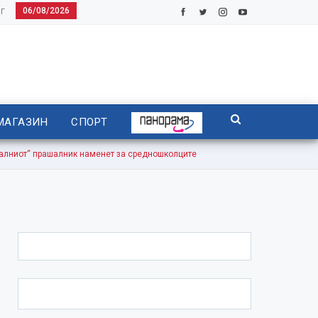
06/08/2026
Г
МАГАЗИН
СПОРТ
ниот“ прашалник наменет за средношколците