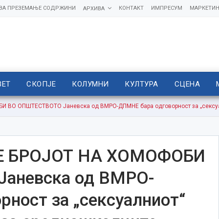
 ЗА ПРЕЗЕМАЊЕ СОДРЖИНИ
КОНТАКТ
ИМПРЕСУМ
МАРКЕТИН
АРХИВА
ВЕТ
СКОПЈЕ
КОЛУМНИ
КУЛТУРА
СЦЕНА
 ВО ОПШТЕСТВОТО Јаневска од ВМРО-ДПМНЕ бара одговорност за „сексуал
Е БРОЈОТ НА ХОМОФОБИ
аневска од ВМРО-
ност за „сексуалниот“