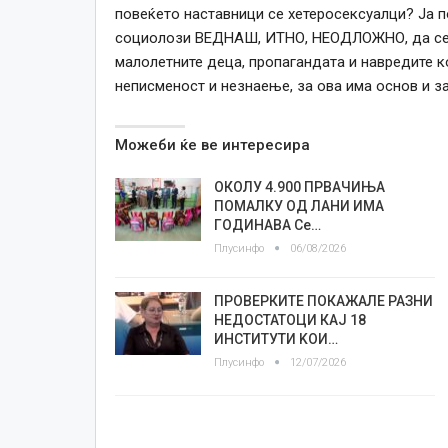
повеќето наставници се хетеросексуалци? Ја по
социолози ВЕДНАШ, ИТНО, НЕОДЛОЖНО, да се ог
малолетните деца, пропагандата и навредите к
неписменост и незнаење, за ова има основ и за
Можеби ќе ве интересира
ОКОЛУ 4.900 ПРВАЧИЊА
ПОМАЛКУ ОД ЛАНИ ИМА
ГОДИНАВА Се…
Плусинфо
06/08/2026
ПРОВЕРКИТЕ ПОКАЖАЛЕ РАЗНИ
НЕДОСТАТОЦИ КАЈ 18
ИНСТИТУТИ KOИ…
Плусинфо
12/07/2026