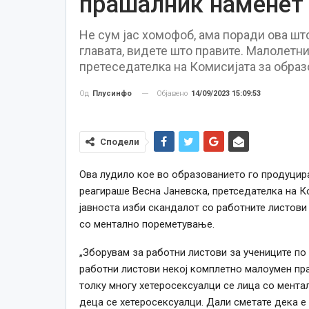
прашалник наменет
Не сум јас хомофоб, ама поради ова што
главата, видете што правите. Малолетни
претеседателка на Комисијата за обр
Објавено
14/09/2023 15:09:53
Од
Плусинфо
Сподели
Ова лудило кое во образованието го продуцира
реагираше Весна Јаневска, претседателка на 
јавноста изби скандалот со работните листов
со ментално пореметување.
„Зборувам за работни листови за учениците по
работни листови некој комплетно малоумен пр
толку многу хетеросексуалци се лица со мента
деца се хетеросексуалци. Дали сметате дека е