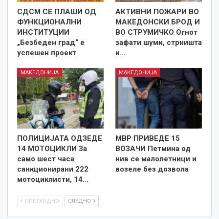
СДСМ СЕ ПЛАШИ ОД
АКТИВНИ ПОЖАРИ ВО
ФУНКЦИОНАЛНИ
МАКЕДОНСКИ БРОД И
ИНСТИТУЦИИ
ВО СТРУМИЧКО Огнот
„Безбеден град“ е
зафати шуми, стрништа
успешен проект
и…
МАКЕДОНИЈА
МАКЕДОНИЈА
ПОЛИЦИЈАТА ОДЗЕДЕ
МВР ПРИВЕДЕ 15
14 МОТОЦИКЛИ За
ВОЗАЧИ Петмина од
само шест часа
нив се малолетници и
санкционирани 222
возеле без дозвола
мотоциклисти, 14…
ПРЕТХОДНО
СЛЕДНО