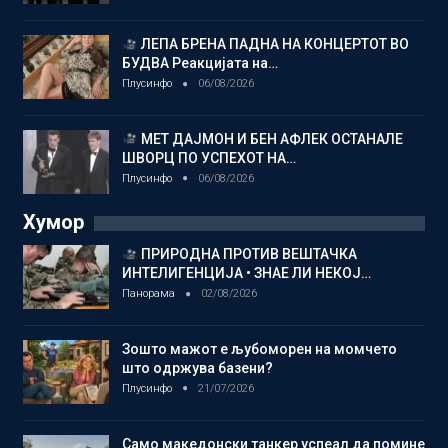
ЛЕПА БРЕНА ПАДНА НА КОНЦЕРТОТ ВО
БУДВА Реакцијата на…
Плусинфо
06/08/2026
МЕТ ДАЈМОН И БЕН АФЛЕК ОСТАНАЛЕ
ШВОРЦ ПО УСПЕХОТ НА…
Плусинфо
06/08/2026
Хумор
ПРИРОДНА ПРОТИВ ВЕШТАЧКА
ИНТЕЛИГЕНЦИЈА • ЗНАЕ ЛИ НЕКОЈ…
Панорама
02/08/2026
Зошто мажот е љубоморен на момчето
што одржува базени?
Плусинфо
21/07/2026
Само македонски танкер успеал да помине