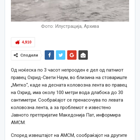
Фото: Илустрација, Архива
4,910
Сподели
Од ноќеска по 3 часот непрооден е дел од патниот
правец
Охрид-
Св
ети
Наум,
во близина на
стовариште
„Митко“,
каде на
десна
та
коловозна лента во правец
на Охрид,
има
околу 100 м
етри вода длабока до
30
с
антиметри. Сообраќајот се
пренасочува по лева
та
коловозна лента,
а за проблемот е и
звестен
о
Јавното претпријатие
Македонија Пат,
информира
АМСМ.
Според извештајот на АМСМ, с
ообраќајот на
другите