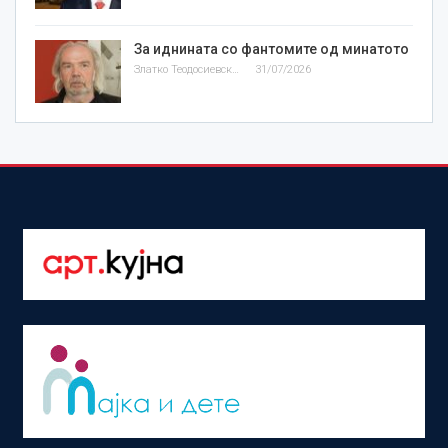
За иднината со фантомите од минатото
Златко Теодосиевски
31/07/2026