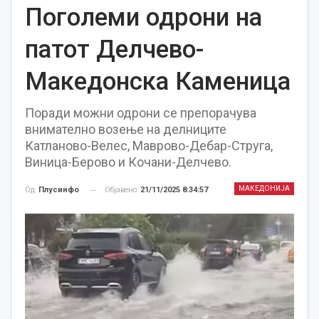
Поголеми одрони на
патот Делчево-
Македонска Каменица
Поради можни одрони се препорачува
внимателно возење на делниците
Катланово-Велес, Маврово-Дебар-Струга,
Виница-Берово и Кочани-Делчево.
МАКЕДОНИЈА
Објавено
21/11/2025 8:34:57
Од
Плусинфо