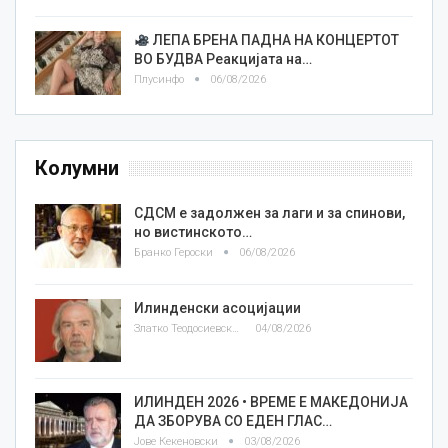
ЛЕПА БРЕНА ПАДНА НА КОНЦЕРТОТ
ВО БУДВА Реакцијата на…
Плусинфо
06/08/2026
Колумни
СДСМ е задолжен за лаги и за спинови,
но вистинското…
Бранко Героски
06/08/2026
Илинденски асоцијации
Златко Теодосиевски
04/08/2026
ИЛИНДЕН 2026 • ВРЕМЕ Е МАКЕДОНИЈА
ДА ЗБОРУВА СО ЕДЕН ГЛАС…
Јове Кекеновски
03/08/2026