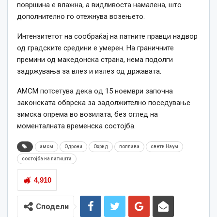
површина е влажна, а видливоста намалена, што
дополнително го отежнува возењето.
Интензитетот на сообраќај на патните правци надвор
од градските средини е умерен. На граничните
премини од македонска страна, нема подолги
задржувања за влез и излез од државата.
АМСМ потсетува дека о
д 15
ноември
започна
законската обврска за задолжително поседување
зимска опрема во возилата, без оглед на
моменталната временска состојба.
амсм
Одрони
Охрид
поплава
свети Наум
состојба на патишта
4,910
Сподели