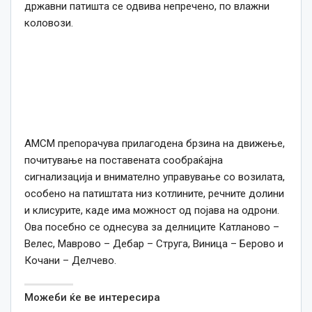
државни патишта се одвива непречено, по влажни
коловози.
АМСМ препорачува прилагодена брзина на движење,
почитување на поставената сообраќајна
сигнализација и внимателно управување со возилата,
особено на патиштата низ котлините, речните долини
и клисурите, каде има можност од појава на одрони.
Ова посебно се однесува за делниците Катланово –
Велес, Маврово – Дебар – Струга, Виница – Берово и
Кочани – Делчево.
Можеби ќе ве интересира