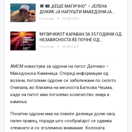
„БЕШЕ МАГИЧНО“ – ЈЕЛЕНА
ДОКИЌ ЈА НАПУШТИ МАКЕДОНИЈА…
Плусинфо
05/08/2026
МУЗИЧКИОТ КАРАВАН ЗА 35 ГОДИНИ ОД
НЕЗАВИСНОСТА ЌЕ ПОЧНЕ ОД…
Плусинфо
05/08/2026
АМСМ известува за одрони на патот Делчево –
Македонска Каменица. Според информации од
возачи, поголеми одрони се забележани по селото
Очипала, во близина на месноста Баткова Чешма,
каде на патот има поголемо количество земја и
камења.
Поситни одрони има на повеќе делници долж овој
патен правец, поради што сообраќајот се одвива
отежнато и со зголемено внимание. Колската