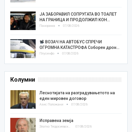
ЈА ЗАБОРАВИЛ СОПРУГАТА ВО ТОАЛЕТ
НА ГРАНИЦА И ПРОДОЛЖИЛ КОН…
Панорама
07/08/2026
ВОЗАЧ НА АВТОБУС СПРЕЧИ
ОГРОМНА КАТАСТРОФА Соборен дрон…
Плусинфо
07/08/2026
Колумни
Леснотијата на разградувањетото на
еден мировен договор
Азис Положани
07/08/2026
Исправена земја
Златко Теодосиевски
07/08/2026