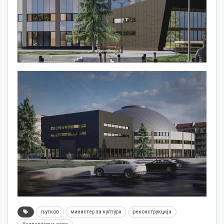
љутков
министер за култура
реконструкција