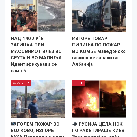
НАД 140 ЛУЃЕ
ИЗГОРЕ ТОВАР
ЗАГИНАА ПРИ
ПИЛИЊА ВО ПОЖАР
МАСОВНИОТ ВЛЕЗ ВО
ВО КОМБЕ Македонско
СЕУТА И ВО МАЛИЉА
возило се запали во
Идентификувани се
Албанија
само 6…
СЛАЈДЕР
СВЕТ
ГОЛЕМ ПОЖАР ВО
РУСИЈА ЦЕЛА НОЌ
ВОЛКОВО, ИЗГОРЕ
ГО РАКЕТИРАШЕ КИЕВ
КУЌА Повреден е еден
Загинаа тројца, меѓу