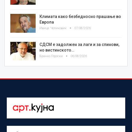
Климата како безбедносно прашање во
Европа
Ивица Челиковиќ
07/08/2026
СДСМ е задолжен за лаги и за спинови,
но вистинското…
Бранко Героски
06/08/2026