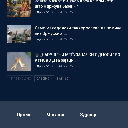
Зошто мажот е љубоморен на момчето
што одржува базени?
Плусинфо
21/07/2026
Само македонски танкер успеал да помине
низ Ормускиот…
Плусинфо
21/07/2026
„НАРУШЕНИ МЕЃУЗАЈАЧКИ ОДНОСИ“ ВО
КУНОВО Два зајаци…
Плусинфо
24/05/2026
ПРЕТХОДНО
СЛЕДНО
1 of 169
Промо
Магазин
Здравје