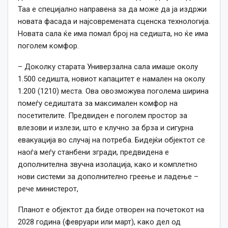
Таа е специјално направена за да може да ја издржи
новата фасада и најсовремената сценска технологија.
Новата сала ќе има п
омал број на седишта,
но ќе има
поголем комфор.
– Доколку старата Универзална сала имаше околу
1.500 седишта, новиот капацитет е намален на околу
1.200 (1210) места. Ова овозможува поголема ширина
помеѓу седиштата за максимален комфор на
посетителите. Предвиден е поголем простор за
влезови и излези, што е клучно за брза и сигурна
евакуација во случај на потреба. Бидејќи објектот се
наоѓа меѓу станбени згради, предвидена е
дополнителна звучна изолација, како и комплетно
нови системи за дополнително греење и ладење –
рече министерот,
Планот е објектот да биде отворен на почетокот на
2028 година (февруари или март), како дел од