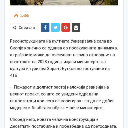
1,496
Сподели
Реконструкцијата на култната Универзална сала во
Скопје конечно се одвива со посакуваната динамика,
а граѓаните може да очекуваат нејзино отворање на
почетокот на 2028 година,
изјави
м
инистерот за
култура и туризам Зоран Љутков во
гостување на
4ТВ.
– Пожарот и долгиот застој наложија ревизија на
целиот проект, со што се увидени одредени
недостатоци кои сега се коригираат за да се добие
модерен и безбеден објект –
рече министерот.
Според него, н
овата челична конструкција е
десетпати постабилна и побезбедна од претходната.