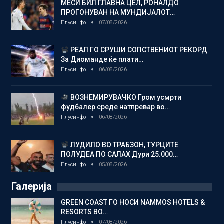
МЕСИ БИЛ ГЛАВНА ЦЕЛ, РОНАЛДО
ПРОГОНУВАН НА МУНДИЈАЛОТ…
Плусинфо
07/08/2026
РЕАЛ ГО СРУШИ СОПСТВЕНИОТ РЕКОРД
За Диоманде ќе плати…
Плусинфо
06/08/2026
ВОЗНЕМИРУВАЧКО Гром усмрти
фудбалер среде натпревар во…
Плусинфо
06/08/2026
ЛУДИЛО ВО ТРАБЗОН, ТУРЦИТЕ
ПОЛУДЕА ПО САЛАХ Дури 25.000…
Плусинфо
05/08/2026
Галерија
GREEN COAST ГО НОСИ NAMMOS HOTELS &
RESORTS ВО…
Плусинфо
07/08/2026