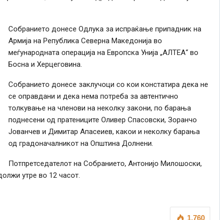
Собранието донесе Одлука за испраќање припадник на
Армија на Република Северна Македонија во
меѓународната операција на Европска Унија „АЛТЕА“ во
Босна и Херцеговина.
Собранието донесе заклучоци со кои констатира дека не
се оправдани и
д
ека
нема
потреба за автентично
толкување на членови на неколку закони,
по барања
поднесени од пратениците
Оливер Спасовски, Зоранчо
Јованчев
и Димитар Апасеиев, какои и неколку барања
од градоначалникот на Општина Долнени.
Потпретседателот на Собранието, Антонијо Милошоски,
олжи утре во 12 часот.
1,760