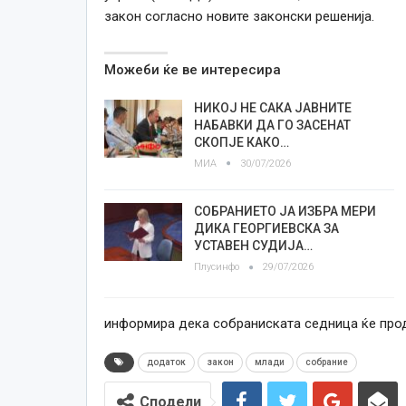
закон согласно новите законски решенија.
Можеби ќе ве интересира
НИКОЈ НЕ САКА ЈАВНИТЕ
НАБАВКИ ДА ГО ЗАСЕНАТ
СКОПЈЕ КАКО…
МИА
30/07/2026
СОБРАНИЕТО ЈА ИЗБРА МЕРИ
ДИКА ГЕОРГИЕВСКА ЗА
УСТАВЕН СУДИЈА…
Плусинфо
29/07/2026
информира дека собраниската седница ќе прод
додаток
закон
млади
собрание
Сподели