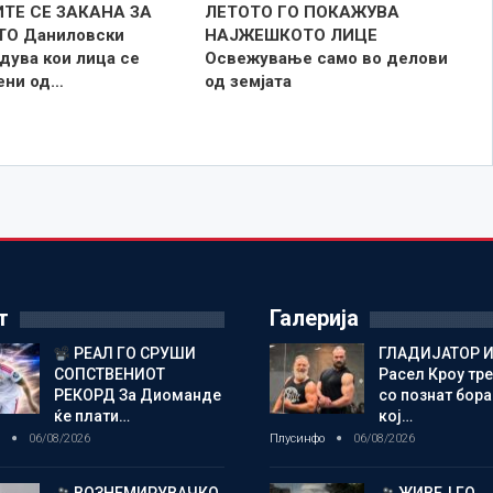
ТЕ СЕ ЗАКАНА ЗА
ЛЕТОТО ГО ПОКАЖУВА
ТО Даниловски
НАЈЖЕШКОТО ЛИЦE
дува кои лица се
Освежување само во делови
зени од…
од земјата
т
Галерија
РЕАЛ ГО СРУШИ
ГЛАДИЈАТОР И
СОПСТВЕНИОТ
Расел Кроу тр
РЕКОРД За Диоманде
со познат бора
ќе плати…
кој…
о
06/08/2026
Плусинфо
06/08/2026