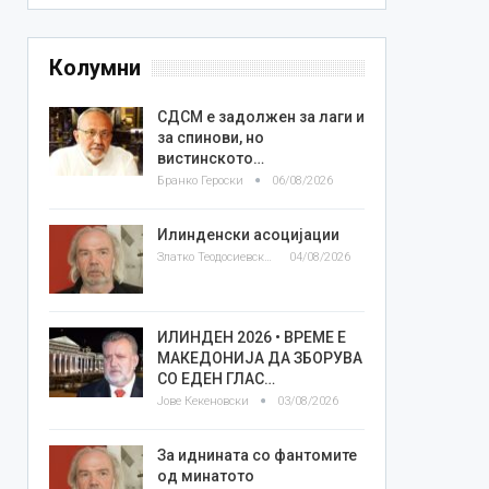
Колумни
СДСМ е задолжен за лаги и
за спинови, но
вистинското…
Бранко Героски
06/08/2026
Илинденски асоцијации
Златко Теодосиевски
04/08/2026
ИЛИНДЕН 2026 • ВРЕМЕ Е
МАКЕДОНИЈА ДА ЗБОРУВА
СО ЕДЕН ГЛАС…
Јове Кекеновски
03/08/2026
За иднината со фантомите
од минатото