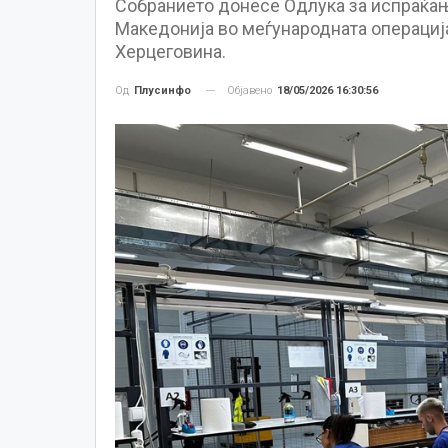
Собранието донесе Одлука за испраќањ
Македонија во меѓународната операција
Херцеговина.
Објавено
18/05/2026 16:30:56
Од
Плусинфо