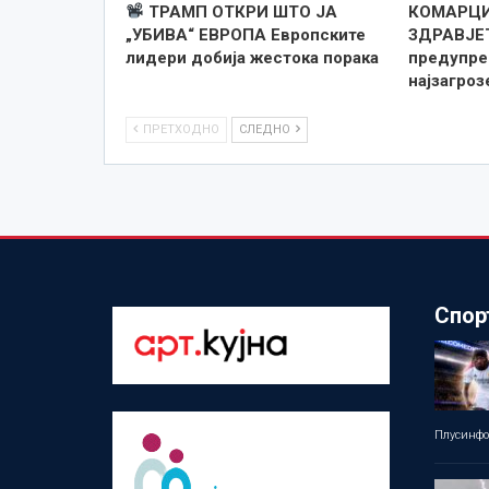
ТРАМП ОТКРИ ШТО ЈА
КОМАРЦИ
„УБИВА“ ЕВРОПА Европските
ЗДРАВЈЕ
лидери добија жестока порака
предупре
најзагро
ПРЕТХОДНО
СЛЕДНО
Спор
Плусинф