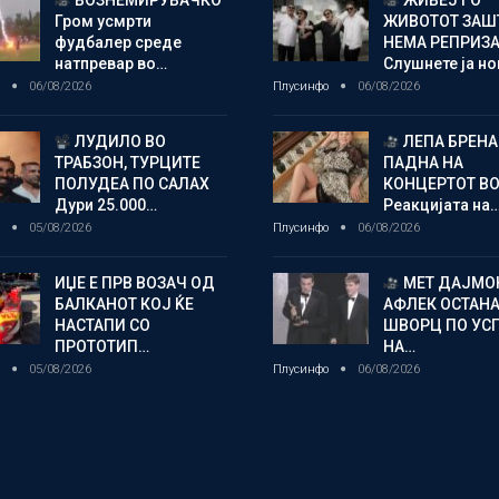
ВОЗНЕМИРУВАЧКО
ЖИВЕЈ ГО
Гром усмрти
ЖИВОТОТ ЗАШ
фудбалер среде
НЕМА РЕПРИЗ
натпревар во…
Слушнете ја н
о
06/08/2026
Плусинфо
06/08/2026
ЛУДИЛО ВО
ЛЕПА БРЕНА
ТРАБЗОН, ТУРЦИТЕ
ПАДНА НА
ПОЛУДЕА ПО САЛАХ
КОНЦЕРТОТ ВО
Дури 25.000…
Реакцијата на
о
05/08/2026
Плусинфо
06/08/2026
ИЏЕ Е ПРВ ВОЗАЧ ОД
МЕТ ДАЈМОН
БАЛКАНОТ КОЈ ЌЕ
АФЛЕК ОСТАН
НАСТАПИ СО
ШВОРЦ ПО УС
ПРОТОТИП…
НА…
о
05/08/2026
Плусинфо
06/08/2026