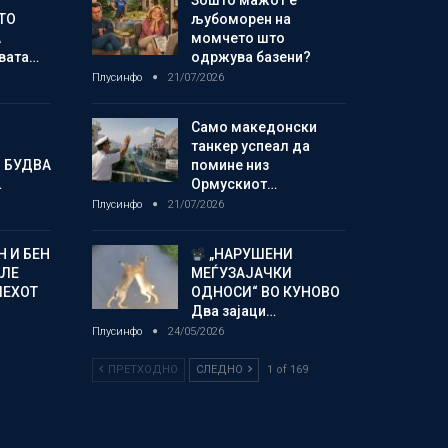
Зошто мажот е
ТО
љубоморен на
А
момчето што
овата…
одржува базени?
Плусинфо
21/07/2026
Само македонски
танкер успеал да
 БУДВА
помине низ
…
Ормускиот…
Плусинфо
21/07/2026
 И БЕН
„НАРУШЕНИ
АЛЕ
МЕЃУЗАЈАЧКИ
ПЕХОТ
ОДНОСИ“ ВО КУНОВО
Два зајаци…
Плусинфо
24/05/2026
ПРЕТХОДНО
СЛЕДНО
1 of 169