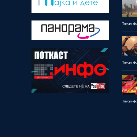
Плусинф
Плусинф
Плусинф