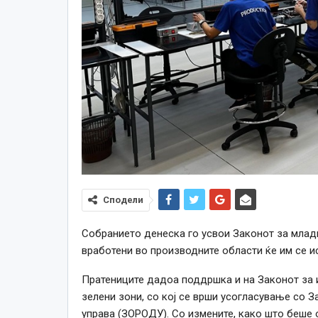
Сподели
Собранието
денеска го усвои
Законот за млади
вработени во производните области ќе им се и
Пратениците дадоа поддршка и на Законот за 
зелени зони, со кој се врши усогласување со З
управа (ЗОРОДУ). Со измените, како што беше 