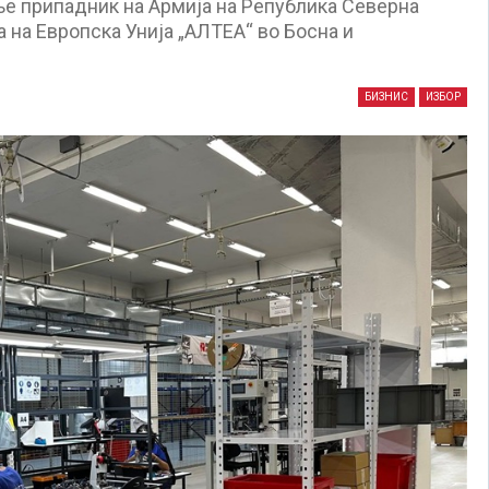
е припадник на Армија на Република Северна
 на Европска Унија „АЛТЕА“ во Босна и
БИЗНИС
ИЗБОР