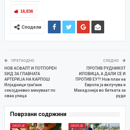
16,836
Сподели
ПРЕТХОДНО
СЛЕДНО
НОВ АСФАЛТ И ПОТПОРЕН
ПРОТИВ РУДНИКОТ
ЅИД ЗА ГЛАВНАТА
ИЛОВИЦА, А ДАЛИ СЕ И
АРТЕРИЈА НА КАРПОШ
ПРОТИВ ЕУ?! Нов план на
Илјадници граѓани
Европа ја вклучува и
секојдневно минуваат по
Македонија во битката за
оваа улица
руди
Поврзани содржини
СКОПЈЕ
СКОПЈЕ