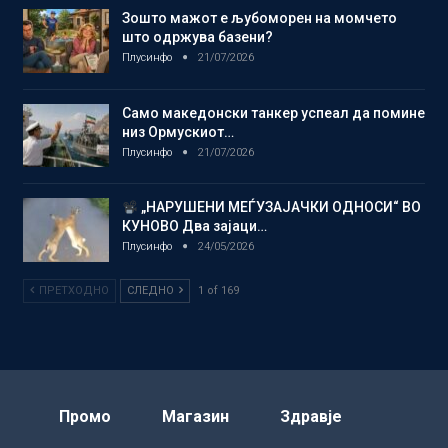
Зошто мажот е љубоморен на момчето
што одржува базени?
Плусинфо
21/07/2026
Само македонски танкер успеал да помине
низ Ормускиот…
Плусинфо
21/07/2026
„НАРУШЕНИ МЕЃУЗАЈАЧКИ ОДНОСИ“ ВО
КУНОВО Два зајаци…
Плусинфо
24/05/2026
ПРЕТХОДНО
СЛЕДНО
1 of 169
Промо
Магазин
Здравје