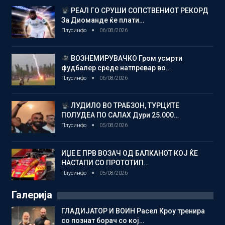
РЕАЛ ГО СРУШИ СОПСТВЕНИОТ РЕКОРД
За Диоманде ќе плати…
Плусинфо
06/08/2026
ВОЗНЕМИРУВАЧКО Гром усмрти
фудбалер среде натпревар во…
Плусинфо
06/08/2026
ЛУДИЛО ВО ТРАБЗОН, ТУРЦИТЕ
ПОЛУДЕА ПО САЛАХ Дури 25.000…
Плусинфо
05/08/2026
ИЏЕ Е ПРВ ВОЗАЧ ОД БАЛКАНОТ КОЈ ЌЕ
НАСТАПИ СО ПРОТОТИП…
Плусинфо
05/08/2026
Галерија
ГЛАДИЈАТОР И ВОИН Расел Кроу тренира
со познат борач со кој…