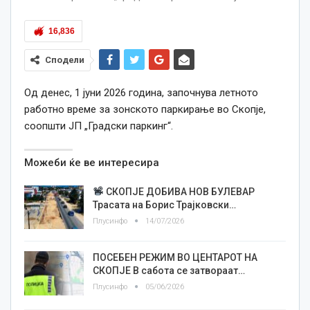
16,836
Сподели
Од денес, 1 јуни 2026 година, започнува летното
работно време за зонското паркирање во Скопје,
соопшти ЈП „Градски паркинг“.
Можеби ќе ве интересира
СКОПЈЕ ДОБИВА НОВ БУЛЕВАР
Трасата на Борис Трајковски…
Плусинфо
14/07/2026
ПОСЕБЕН РЕЖИМ ВО ЦЕНТАРОТ НА
СКОПЈЕ В сабота се затвораат…
Плусинфо
05/06/2026