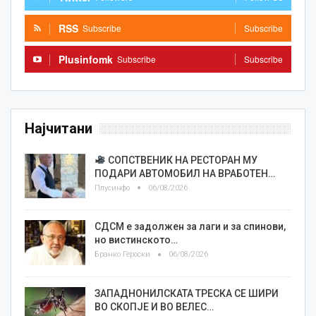
RSS
Subscribe
Subscribe
Plusinfomk
Subscribe
Subscribe
Најчитани
СОПСТВЕНИК НА РЕСТОРАН МУ
ПОДАРИ АВТОМОБИЛ НА ВРАБОТЕН…
Плусинфо
06/08/2026
СДСМ е задолжен за лаги и за спинови,
но вистинското…
Бранко Героски
06/08/2026
ЗАПАДНОНИЛСКАТА ТРЕСКА СЕ ШИРИ
ВО СКОПЈЕ И ВО ВЕЛЕС…