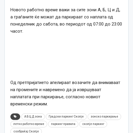
Новото работно време важи за сите зони А, Б, Ц и Д,
а граѓаните ќе можат да паркираат со наплата од
понеделник до сабота, во периодот од 07:00 до 23:00
часот.
Од претпријатието апелираат возачите да внимаваат
на промените и навремено да ја извршуваат
наплатата при паркирање, согласно новиот
временски режим.
А Б Ц Д зона
Градски паркинг Скопје
зонско паркирање
летно работно време
паркинг правила
скопје паркинг
сообраќај Скопје