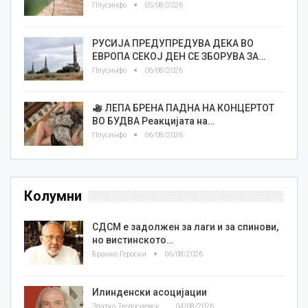
Плусинфо
05/08/2026
РУСИЈА ПРЕДУПРЕДУВА ДЕКА ВО
ЕВРОПА СЕКОЈ ДЕН СЕ ЗБОРУВА ЗА…
Плусинфо
06/08/2026
ЛЕПА БРЕНА ПАДНА НА КОНЦЕРТОТ
ВО БУДВА Реакцијата на…
Плусинфо
06/08/2026
Колумни
СДСМ е задолжен за лаги и за спинови,
но вистинското…
Бранко Героски
06/08/2026
Илинденски асоцијации
Златко Теодосиевски
04/08/2026