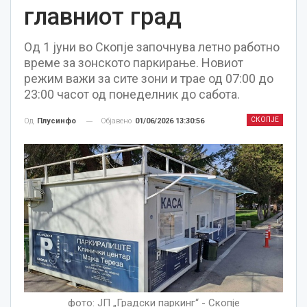
главниот град
Од 1 јуни во Скопје започнува летно работно
време за зонското паркирање. Новиот
режим важи за сите зони и трае од 07:00 до
23:00 часот од понеделник до сабота.
СКОПЈЕ
Објавено
01/06/2026 13:30:56
Од
Плусинфо
фото: ЈП „Градски паркинг“ - Скопје