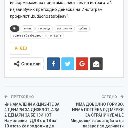
информираме за понатамошниот тек на истрагата“,
изјави Вучиќ претходно денеска на Инстаграм
профилот „buducnostsrbijeav“.
вучиќ
гасовод
експлозив
орбан
совет за безбедност
унгарија
613
Сподели
ПРЕТХОДНО
СЛЕДНО
НАМАЛЕНИ АКЦИЗИТЕ ЗА
ИМА ДОВОЛНО ГОРИВО,
4 ДЕНАРИ ЗА ДИЗЕЛОТ, А ЗА
НЕМА ПОТРЕБА ОД МЕРКИ
2 ДЕНАРИ ЗА БЕНЗИНОТ
ЗА ОГРАНИЧУВАЊЕ
Намалениот ДДВ од 18 на
Мицкоски за состојбата на
10 отсто ќе продолжи до
пазарот со деривати