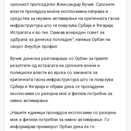
српскиот претседател Александар Вучиќ. Српските
власти пронајдоа моќна експлозивна направа и
средства за нејзино активирање на критичната гасна
инфраструктура што ги поврзува Србија и Унгарија.
Истрагата е во тек. Свикав вонреден совет за
одбрана за денеска попладне“, напиша Орбан на
својот Фејсбук профил.
Вучиќ денеска разговараше со Орбан за првите
резултати од истрагата на српските воени и
полициски власти во врска со заканата за
критичната гасна инфраструктура што ги поврзува
Србија и Унгарија и објави дека се пронајдени
експлозиви со разорна моќ и фитили потребни за
нивно активирање.
„Нашите единици пронајдоа експлозиви со разорна
моќ и фитили потребни за нивно активирање. Го
информирав премиерот Орбан дека ќе го