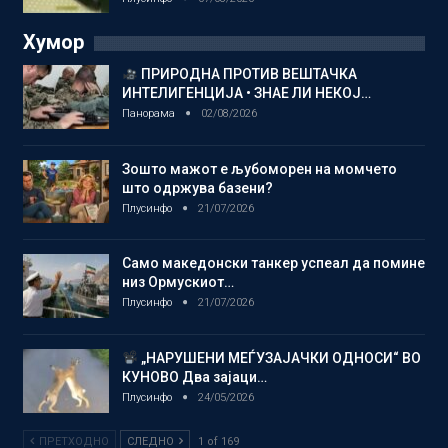
Хумор
ПРИРОДНА ПРОТИВ ВЕШТАЧКА
ИНТЕЛИГЕНЦИЈА • ЗНАЕ ЛИ НЕКОЈ…
Панорама
02/08/2026
Зошто мажот е љубоморен на момчето
што одржува базени?
Плусинфо
21/07/2026
Само македонски танкер успеал да помине
низ Ормускиот…
Плусинфо
21/07/2026
„НАРУШЕНИ МЕЃУЗАЈАЧКИ ОДНОСИ“ ВО
КУНОВО Два зајаци…
Плусинфо
24/05/2026
ПРЕТХОДНО
СЛЕДНО
1 of 169