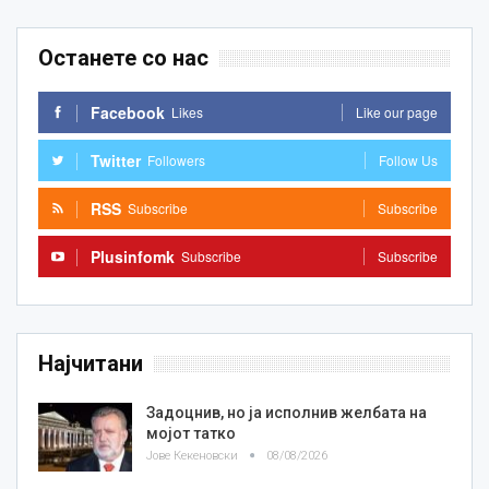
Останете со нас
Facebook
Likes
Like our page
Twitter
Followers
Follow Us
RSS
Subscribe
Subscribe
Plusinfomk
Subscribe
Subscribe
Најчитани
Задоцнив, но ја исполнив желбата на
мојот татко
Јове Кекеновски
08/08/2026