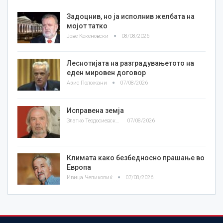
Задоцнив, но ја исполнив желбата на
мојот татко
Јове Кекеновски
08/08/2026
Леснотијата на разградувањетото на
еден мировен договор
Азис Положани
07/08/2026
Исправена земја
Златко Теодосиевски
07/08/2026
Климата како безбедносно прашање во
Европа
Ивица Челиковиќ
07/08/2026