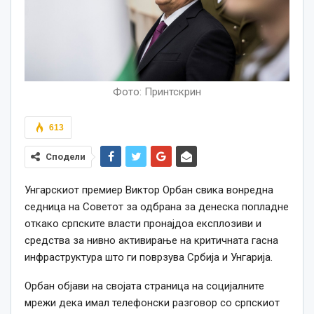
Фото: Принтскрин
613
Сподели
Унгарскиот премиер Виктор Орбан свика вонредна
седница на Советот за одбрана за денеска попладне
откако српските власти пронајдоа експлозиви и
средства за нивно активирање на критичната гасна
инфраструктура што ги поврзува Србија и Унгарија.
Орбан објави на својата страница на социјалните
мрежи дека имал телефонски разговор со српскиот