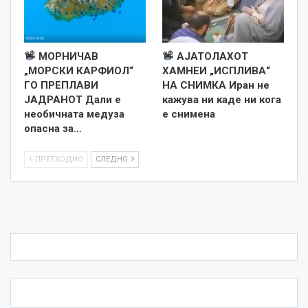
МОРНИЧАВ
АЈАТОЛАХОТ
„МОРСКИ КАРФИОЛ“
ХАМНЕИ „ИСПЛИВА“
ГО ПРЕПЛАВИ
НА СНИМКА Иран не
ЈАДРАНОТ Дали е
кажува ни каде ни кога
необичната медуза
е снименa
опасна за…
ПРЕТХОДНО
СЛЕДНО