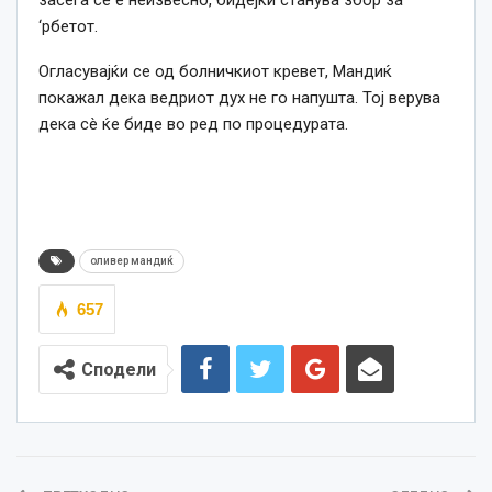
засега сè е неизвесно, бидејќи станува збор за
‘рбетот.
Огласувајќи се од болничкиот кревет, Мандиќ
покажал дека ведриот дух не го напушта. Тој верува
дека сè ќе биде во ред по процедурата.
оливер мандиќ
657
Сподели