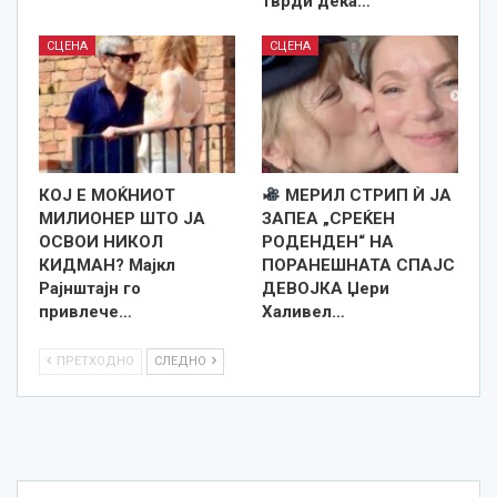
тврди дека…
СЦЕНА
СЦЕНА
КОЈ Е МОЌНИОТ
МЕРИЛ СТРИП Ѝ ЈА
МИЛИОНЕР ШТО ЈА
ЗАПЕА „СРЕЌЕН
ОСВОИ НИКОЛ
РОДЕНДЕН“ НА
КИДМАН? Мајкл
ПОРАНЕШНАТА СПАЈС
Рајнштајн го
ДЕВОЈКА Џери
привлече…
Халивел…
ПРЕТХОДНО
СЛЕДНО