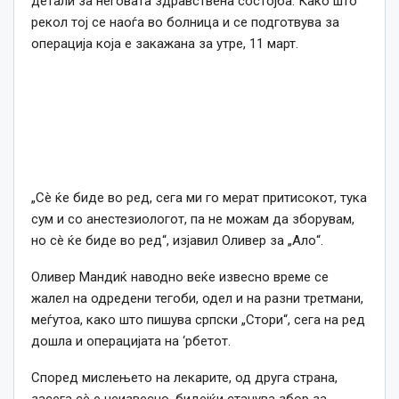
детали за неговата здравствена состојба. Како што
рекол тој се наоѓа во болница и се подготвува за
операција која е закажана за утре, 11 март.
„Сè ќе биде во ред, сега ми го мерат притисокот, тука
сум и со анестезиологот, па не можам да зборувам,
но сè ќе биде во ред“, изјавил Оливер за „Ало“.
Оливер Мандиќ наводно веќе извесно време се
жалел на одредени тегоби, одел и на разни третмани,
меѓутоа, како што пишува српски „Стори“, сега на ред
дошла и операцијата на ‘рбетот.
Според мислењето на лекарите, од друга страна,