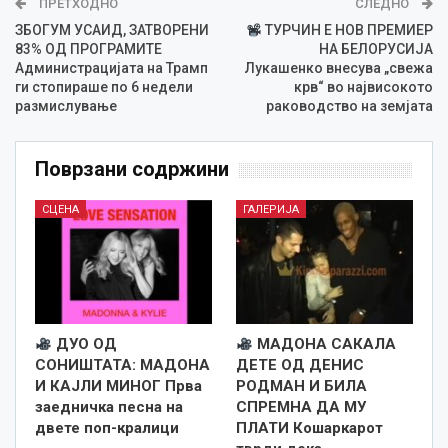
ПРЕТХОДНО
СЛЕДНО
ЗБОГУМ УСАИД, ЗАТВОРЕНИ
ТУРЧИН Е НОВ ПРЕМИЕР
83% ОД ПРОГРАМИТЕ
НА БЕЛОРУСИЈА
Администрацијата на Трамп
Лукашенко внесува „свежа
ги стопираше по 6 недели
крв“ во највисокото
размислување
раководство на земјата
Поврзани содржини
СЦЕНА
ГАЛЕРИЈА
ДУО ОД
МАДОНА САКАЛА
СОНИШТАТА: МАДОНА
ДЕТЕ ОД ДЕНИС
И КАЈЛИ МИНОГ Прва
РОДМАН И БИЛА
заедничка песна на
СПРЕМНА ДА МУ
двете поп-кралици
ПЛАТИ Кошаркарот