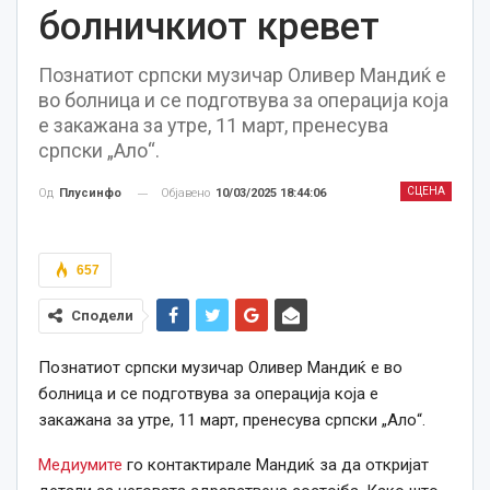
болничкиот кревет
Познатиот српски музичар Оливер Мандиќ е
во болница и се подготвува за операција која
е закажана за утре, 11 март, пренесува
српски „Ало“.
СЦЕНА
Објавено
10/03/2025 18:44:06
Од
Плусинфо
657
Сподели
Познатиот српски музичар Оливер Мандиќ е во
болница и се подготвува за операција која е
закажана за утре, 11 март, пренесува српски „Ало“.
Медиумите
го контактирале Мандиќ за да откријат