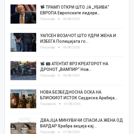
ТРАМП ОТКРИ ШТО ЈА „УБИВА“
ЕВРОПА Европските лидери…
Плусинфо
06/08/2026
УАПСЕН ВОЗАЧОТ ШТО УДРИ ЖЕНА И
ИЗБЕГА Полицијата го…
Плусинфо
06/08/2026
АТЕНТАТ ВРЗ КРЕАТОРОТ НА
ДРОНОТ „ВАМПИР“ Нов…
Плусинфо
06/08/2026
НОВА БЕЗБЕДНОСНА ОСКА НА
БЛИСКИОТ ИСТОК Саудиска Арабија…
Панорама
07/08/2026
ДВАЈЦА МИНУВАЧИ СПАСИЈА ЖЕНА ОД
ВАРДАР Храбра акција кај…
Плусинфо
07/08/2026