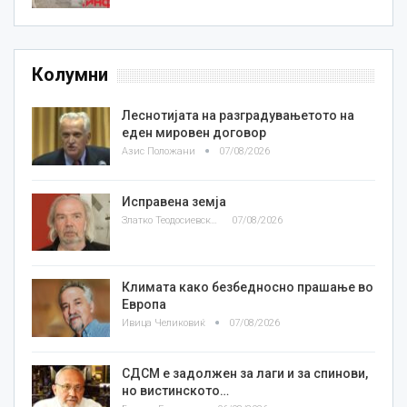
Колумни
Леснотијата на разградувањетото на
еден мировен договор
Азис Положани
07/08/2026
Исправена земја
Златко Теодосиевски
07/08/2026
Климата како безбедносно прашање во
Европа
Ивица Челиковиќ
07/08/2026
СДСМ е задолжен за лаги и за спинови,
но вистинското…