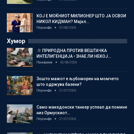
КОЈ Е МОЌНИОТ МИЛИОНЕР ШТО ЈА ОСВОИ
НИКОЛ КИДМАН? Мајкл…
Плусинфо
07/08/2026
Хумор
ПРИРОДНА ПРОТИВ ВЕШТАЧКА
ИНТЕЛИГЕНЦИЈА • ЗНАЕ ЛИ НЕКОЈ…
Панорама
02/08/2026
Зошто мажот е љубоморен на момчето
што одржува базени?
Плусинфо
21/07/2026
Само македонски танкер успеал да помине
низ Ормускиот…
Плусинфо
21/07/2026