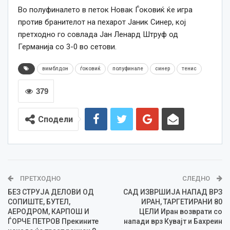
Во полуфиналето в петок Новак Ѓоковиќ ќе игра
против бранителот на пехарот Јаник Синер, кој
претходно го совлада Јан Ленард Штруф од
Германија со 3-0 во сетови.
вимблдон
ѓоковиќ
полуфинале
синер
тенис
379
Сподели
ПРЕТХОДНО
СЛЕДНО
БЕЗ СТРУЈА ДЕЛОВИ ОД
САД ИЗВРШИJA НАПАД ВРЗ
СОПИШТЕ, БУТЕЛ,
ИРАН, ТАРГЕТИРАНИ 80
АЕРОДРОМ, КАРПОШ И
ЦЕЛИ Иран возврати со
ЃОРЧЕ ПЕТРОВ Прекините
напади врз Кувајт и Бахреин