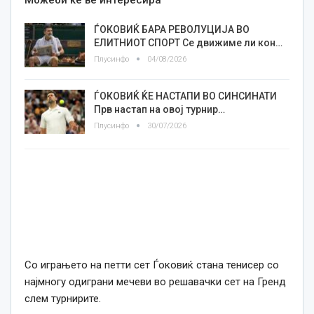
ЃОКОВИЌ БАРА РЕВОЛУЦИЈА ВО
ЕЛИТНИОТ СПОРТ Се движиме ли кон…
Плусинфо
04/08/2026
ЃОКОВИЌ ЌЕ НАСТАПИ ВО СИНСИНАТИ
Прв настап на овој турнир…
Плусинфо
30/07/2026
Со играњето на петти сет Ѓоковиќ стана тенисер со
најмногу одиграни мечеви во решавачки сет на Гренд
слем турнирите.