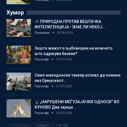
Хумор
ПРИРОДНА ПРОТИВ ВЕШТАЧКА
ИНТЕЛИГЕНЦИЈА • ЗНАЕ ЛИ НЕКОЈ…
Панорама
02/08/2026
Зошто мажот е љубоморен на момчето
што одржува базени?
Плусинфо
21/07/2026
Само македонски танкер успеал да помине
низ Ормускиот…
Плусинфо
21/07/2026
„НАРУШЕНИ МЕЃУЗАЈАЧКИ ОДНОСИ“ ВО
КУНОВО Два зајаци…
Плусинфо
24/05/2026
ПРЕТХОДНО
СЛЕДНО
1 of 169