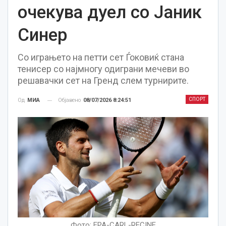
очекува дуел со Јаник
Синер
Со играњето на петти сет Ѓоковиќ стана
тенисер со најмногу одиграни мечеви во
решавачки сет на Гренд слем турнирите.
СПОРТ
Објавено
08/07/2026 8:24:51
Од
МИА
Фото: EPA-CARL-RECINE