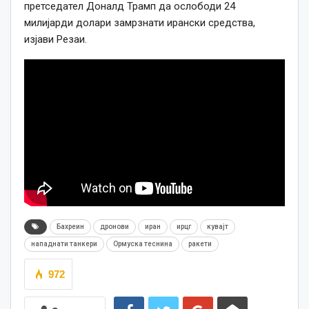
претседател Доналд Трамп да ослободи 24
милијарди долари замрзнати ирански средства,
изјави Резаи.
Бахреин
дронови
иран
ирцг
кувајт
нападнати танкери
Ормуска теснина
ракети
972