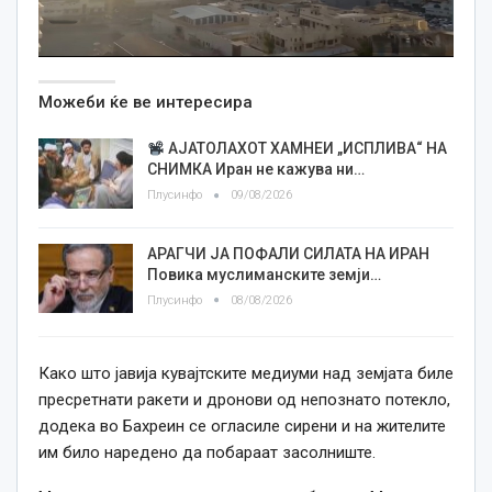
Можеби ќе ве интересира
АЈАТОЛАХОТ ХАМНЕИ „ИСПЛИВА“ НА
СНИМКА Иран не кажува ни…
Плусинфо
09/08/2026
АРАГЧИ ЈА ПОФАЛИ СИЛАТА НА ИРАН
Повика муслиманските земји…
Плусинфо
08/08/2026
Како што јавија кувајтските медиуми над земјата биле
пресретнати ракети и дронови од непознато потекло,
додека во Бахреин се огласиле сирени и на жителите
им било наредено да побараат засолниште.