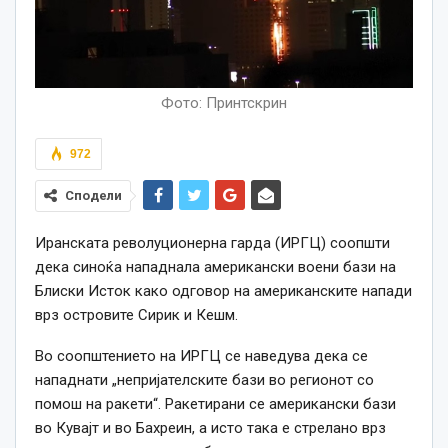
Фото: Принтскрин
972
Сподели
Иранската револуционерна гарда (ИРГЦ) соопшти
дека синоќа нападнала американски воени бази на
Блиски Исток како одговор на американските напади
врз островите Сирик и Кешм.
Во соопштението на ИРГЦ се наведува дека се
нападнати „непријателските бази во регионот со
помош на ракети“. Ракетирани се американски бази
во Кувајт и вo Бахреин, а исто така е стрелано врз