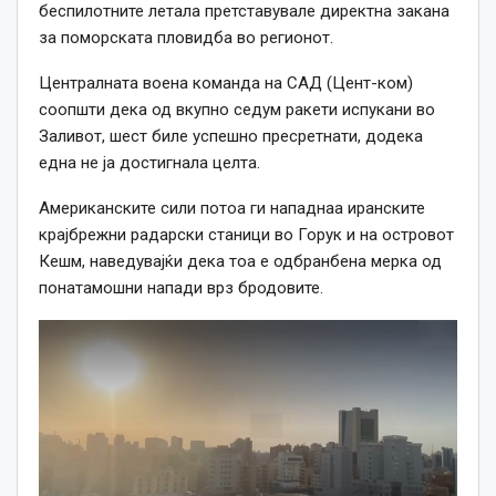
беспилотните летала претставувале директна закана
за поморската пловидба во регионот.
Централната воена команда на САД (Цент-ком)
соопшти дека од вкупно седум ракети испукани во
Заливот, шест биле успешно пресретнати, додека
една не ја достигнала целта.
Американските сили потоа ги нападнаа иранските
крајбрежни радарски станици во Горук и на островот
Кешм, наведувајќи дека тоа е одбранбена мерка од
понатамошни напади врз бродовите.