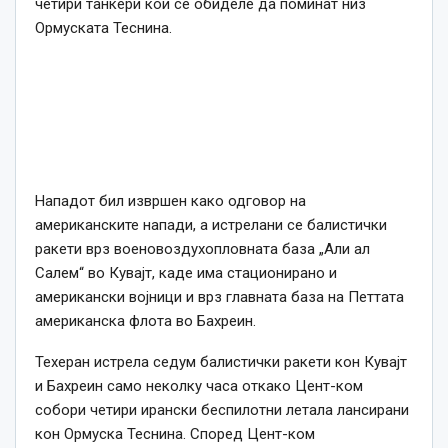
четири танкери кои се обиделе да поминат низ
Ормуската Теснина.
Нападот бил извршен како одговор на
американските напади, а истрелани се балистички
ракети врз военовоздухопловната база „Али ал
Салем“ во Кувајт, каде има стационирано и
американски војници и врз главната база на Петтата
американска флота во Бахреин.
Техеран истрела седум балистички ракети кон Кувајт
и Бахреин само неколку часа откако Цент-ком
собори четири ирански беспилотни летала лансирани
кон Ормуска Теснина. Според Цент-ком