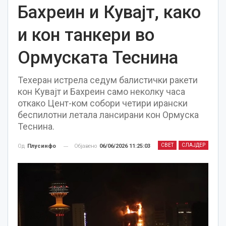
Бахреин и Кувајт, како
и кон танкери во
Ормуската Теснина
Техеран истрела седум балистички ракети
кон Кувајт и Бахреин само неколку часа
откако Цент-ком собори четири ирански
беспилотни летала лансирани кон Ормуска
Теснина.
СВЕТ
СЛАЈДЕР
Објавено
06/06/2026 11:25:03
Од
Плусинфо