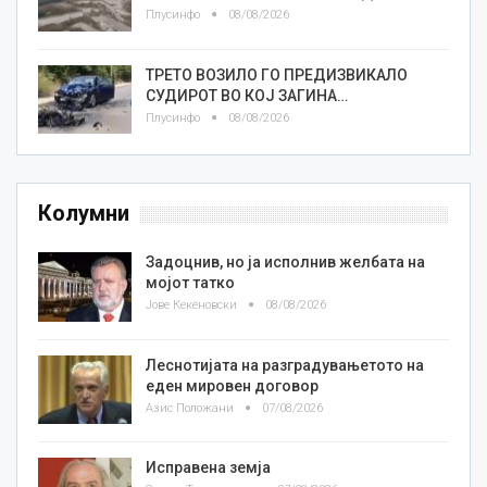
Плусинфо
08/08/2026
ТРЕТО ВОЗИЛО ГО ПРЕДИЗВИКАЛО
СУДИРОТ ВО КОЈ ЗАГИНА…
Плусинфо
08/08/2026
Колумни
Задоцнив, но ја исполнив желбата на
мојот татко
Јове Кекеновски
08/08/2026
Леснотијата на разградувањетото на
еден мировен договор
Азис Положани
07/08/2026
Исправена земја