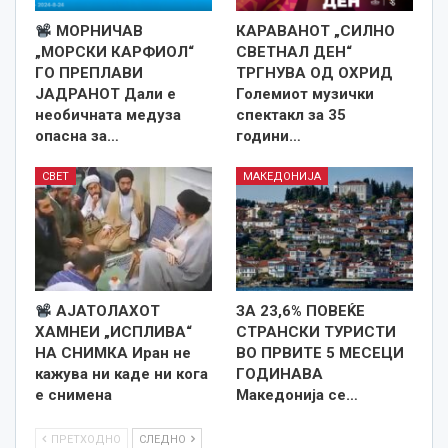
МОРНИЧАВ
КАРАВАНОТ „СИЛНО
„МОРСКИ КАРФИОЛ“
СВЕТНАЛ ДЕН“
ГО ПРЕПЛАВИ
ТРГНУВА ОД ОХРИД
ЈАДРАНОТ Дали е
Големиот музички
необичната медуза
спектакл за 35
опасна за…
години…
СВЕТ
МАКЕДОНИЈА
АЈАТОЛАХОТ
ЗА 23,6% ПОВЕЌЕ
ХАМНЕИ „ИСПЛИВА“
СТРАНСКИ ТУРИСТИ
НА СНИМКА Иран не
ВО ПРВИТЕ 5 МЕСЕЦИ
кажува ни каде ни кога
ГОДИНАВА
е снименa
Македонија се…
ПРЕТХОДНО
СЛЕДНО