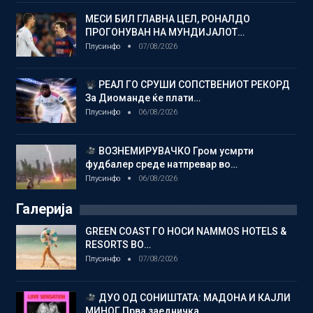
МЕСИ БИЛ ГЛАВНА ЦЕЛ, РОНАЛДО
ПРОГОНУВАН НА МУНДИЈАЛОТ…
Плусинфо
07/08/2026
РЕАЛ ГО СРУШИ СОПСТВЕНИОТ РЕКОРД
За Диоманде ќе плати…
Плусинфо
06/08/2026
ВОЗНЕМИРУВАЧКО Гром усмрти
фудбалер среде натпревар во…
Плусинфо
06/08/2026
Галерија
GREEN COAST ГО НОСИ NAMMOS HOTELS &
RESORTS ВО…
Плусинфо
07/08/2026
ДУО ОД СОНИШТАТА: МАДОНА И КАЈЛИ
МИНОГ Прва заедничка…