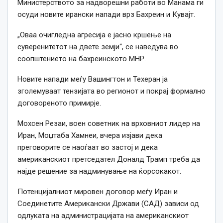
Министерството за надворешни работи во Манама ги
осуди новите ирански напади врз Бахреин и Кувајт.
„Оваа очигледна агресија е јасно кршење на
суверенитетот на двете земји“, се наведува во
соопштението на бахреинското МНР.
Новите напади меѓу Вашингтон и Техеран ја
зголемуваат тензијата во регионот и покрај формално
договореното примирје.
Мохсен Резаи, воен советник на врховниот лидер на
Иран, Моџтаба Хамнеи, вчера изјави дека
преговорите се наоѓаат во застој и дека
американскиот претседател Доналд Трамп треба да
најде решение за надминување на ќорсокакот.
Потенцијалниот мировен договор меѓу Иран и
Соединетите Американски Држави (САД) зависи од
одлуката на администрацијата на американскиот