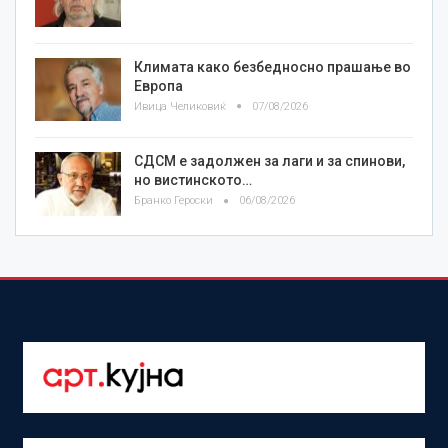
Климата како безбедносно прашање во
Европа
Ивица Челиковиќ
07/08/2026
СДСМ е задолжен за лаги и за спинови,
но вистинското…
Бранко Героски
06/08/2026