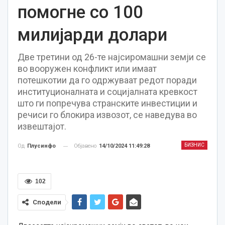
помогне со 100
милијарди долари
Две третини од 26-те најсиромашни земји се
во вооружен конфликт или имаат
потешкотии да го одржуваат редот поради
институционалната и социјалната кревкост
што ги попречува странските инвестиции и
речиси го блокира извозот, се наведува во
извештајот.
БИЗНИС
Објавено
14/10/2024 11:49:28
Од
Плусинфо
102
Сподели