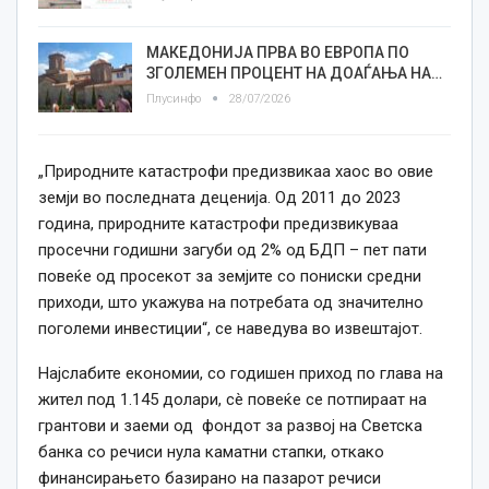
МАКЕДОНИЈА ПРВА ВО ЕВРОПА ПО
ЗГОЛЕМЕН ПРОЦЕНТ НА ДОАЃАЊА НА…
Плусинфо
28/07/2026
„Природните катастрофи предизвикаа хаос во овие
земји во последната деценија. Од 2011 до 2023
година, природните катастрофи предизвикуваа
просечни годишни загуби од 2% од БДП – пет пати
повеќе од просекот за земјите со пониски средни
приходи, што укажува на потребата од значително
поголеми инвестиции“, се наведува во извештајот.
Најслабите економии, со годишен приход по глава на
жител под 1.145 долари, сè повеќе се потпираат на
грантови и заеми од фондот за развој на Светска
банка со речиси нула каматни стапки, откако
финансирањето базирано на пазарот речиси