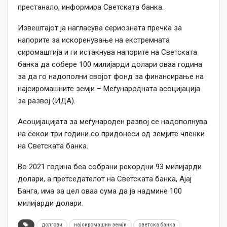
престанало, информира Светската банка.
Извештајот ја нагласува сериозната пречка за
напорите за искоренување на екстремната
сиромаштија и ги истакнува напорите на Светската
банка да собере 100 милијарди долари оваа година
за да го надополни својот фонд за финансирање на
најсиромашните земји – Меѓународната асоцијација
за развој (ИДА).
Асоцијацијата за меѓународен развој се надополнува
на секои три години со придонеси од земјите членки
на Светската банка.
Во 2021 година беа собрани рекордни 93 милијарди
долари, а претседателот на Светската банка, Ајај
Банга, има за цел оваа сума да ја надмине 100
милијарди долари.
долгови
најсиромашни земји
светска банка