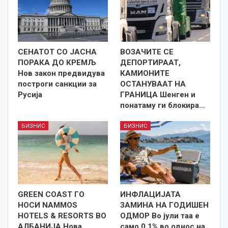
СЕНАТОТ СО ЈАСНА
ВОЗАЧИТЕ СЕ
ПОРАКА ДО КРЕМЉ
ДЕПОРТИРААТ,
Нов закон предвидува
КАМИОНИТЕ
построги санкции за
ОСТАНУВААТ НА
Русија
ГРАНИЦА Шенген и
понатаму ги блокира…
БИЗНИС
БИЗНИС
GREEN COAST ГО
ИНФЛАЦИЈАТА
НОСИ NAMMOS
ЗАМИНА НА ГОДИШЕН
HOTELS & RESORTS ВО
ОДМОР Во јули таа е
АЛБАНИЈА Нова
само 0,1% во однос на