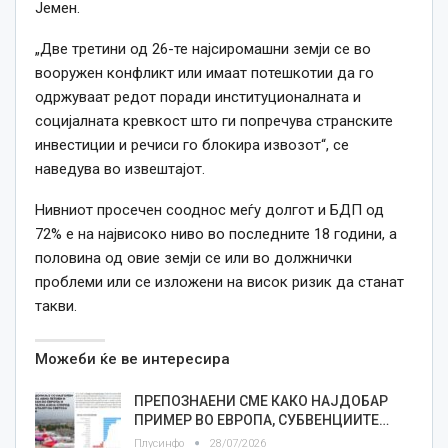
Јемен.
„Две третини од 26-те најсиромашни земји се во
вооружен конфликт или имаат потешкотии да го
одржуваат редот поради институционалната и
социјалната кревкост што ги попречува странските
инвестиции и речиси го блокира извозот“, се
наведува во извештајот.
Нивниот просечен сооднос меѓу долгот и БДП од
72% е на највисоко ниво во последните 18 години, а
половина од овие земји се или во должнички
проблеми или се изложени на висок ризик да станат
такви.
Можеби ќе ве интересира
ПРЕПОЗНАЕНИ СМЕ КАКО НАЈДОБАР
ПРИМЕР ВО ЕВРОПА, СУБВЕНЦИИТЕ…
Плусинфо
28/07/2026