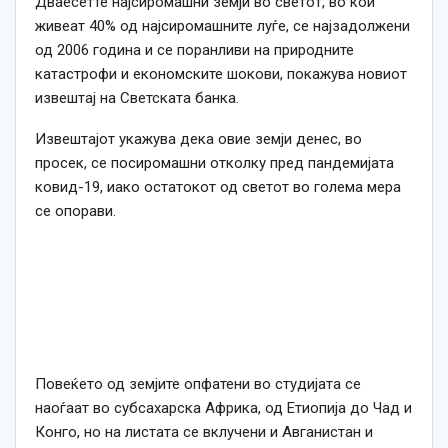
Дваесетте најсиромашни земји во светот, во кои
живеат 40% од најсиромашните луѓе, се најзадолжени
од 2006 година и се поранливи на природните
катастрофи и економските шокови, покажува новиот
извештај на Светската банка.
Извештајот укажува дека овие земји денес, во
просек, се посиромашни отколку пред пандемијата
ковид-19, иако остатокот од светот во голема мера
се опорави.
Повеќето од земјите опфатени во студијата се
наоѓаат во субсахарска Африка, од Етиопија до Чад и
Конго, но на листата се вклучени и Авганистан и