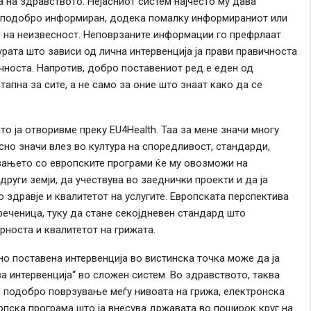
а на здравството. Нејасниот систем најчесто му дава
ли подобро информиран, додека помалку информираниот или
 на неизвесност. Неповрзаните информации го префрлаат
рата што зависи од лична интервенција ја прави правичноста
ечноста. Напротив, добро поставениот ред е еден од
апна за сите, а не само за оние што знаат како да се
то ја отворивме преку EU4Health. Таа за мене значи многу
но значи влез во култура на споредливост, стандарди,
вањето со европските програми ќе му овозможи на
други земји, да учествува во заеднички проекти и да ја
о здравје и квалитетот на услугите. Европската перспектива
реченица, туку да стане секојдневен стандард што
рноста и квалитетот на грижата.
о поставена интервенција во вистинска точка може да ја
за интервенција“ во сложен систем. Во здравството, таква
, подобро поврзување меѓу нивоата на грижа, електронска
опска програма што ја внесува државата во поширок круг на