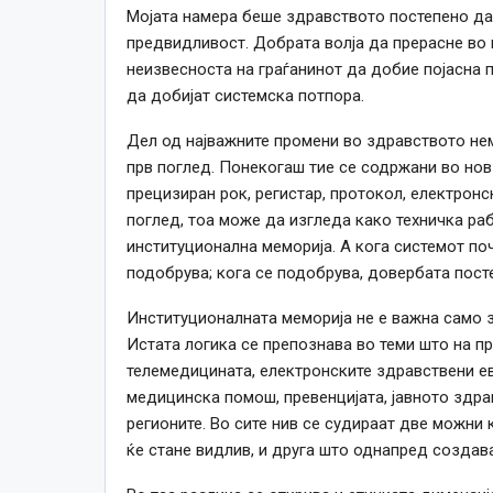
Мојата намера беше здравството постепено да
предвидливост. Добрата волја да прерасне во 
неизвесноста на граѓанинот да добие појасна п
да добијат системска потпора.
Дел од најважните промени во здравството не
прв поглед. Понекогаш тие се содржани во нов
прецизиран рок, регистар, протокол, електронс
поглед, тоа може да изгледа како техничка ра
институционална меморија. А кога системот поч
подобрува; кога се подобрува, довербата посте
Институционалната меморија не е важна само з
Истата логика се препознава во теми што на пр
телемедицината, електронските здравствени ев
медицинска помош, превенцијата, јавното здрав
регионите. Во сите нив се судираат две можни
ќе стане видлив, и друга што однапред создав