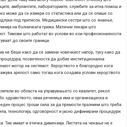
иците, амбулантите, лабораториите, службите за итна помош и
шко може да се измери со статистика или да се опише со
одлуки под притисок. Медицински сестри што со знаење,
линија на болничката грижа. Матични лекари што
емот. Тимови што работат во услови во кои професионалноста
уваат до своите граници.
ма не беше како да се замени човечкиот напор, туку како да
 процедура, посветеноста да добие институционална
ениот мотор на системот. Херојството е благородно кога
окажува зрелост само тогаш кога создава услови херојството
слители во областа на управувањето со квалитет, рекол:
 Во здравството, оваа реченица има и организациска и
реден процес троши сила за да премости празнини што треба
ила, технологија, одговорност и јасно дефинирани процедури.
. Тие имаат и етичка димензија. Листата на чекање не е