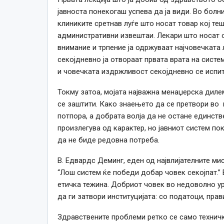
јавноста понекогаш успева да ја види. Во болн
клиниките сретнав луѓе што носат товар кој те
административни извештаи. Лекари што носат 
внимание и трпение ја одржуваат најчовечката 
секојдневно ја отвораат првата врата на сист
и човечката издржливост секојдневно се испит
Токму затоа, мојата најважна менаџерска диле
се заштити. Како знаењето да се претвори во
потпора, а добрата волја да не остане единств
произлегува од карактер, но јавниот систем п
да не биде редовна потреба.
В. Едвардс Деминг, еден од највлијателните ми
“Лош систем ќе победи добар човек секојпат.”
етичка тежина. Добриот човек во недоволно у
да ги затвори институцијата: со податоци, прав
Здравствените проблеми ретко се само технички