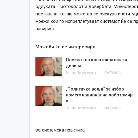
одлуката. Протоколот и довербата. Министерст
поставени, тогаш може да се очекува институц
мрежи кои го испреплетуваат системот ќе се пр
лавиринт.
Можеби ќе ве интересира
Повикот на клептократската
дивина
Златко Теодосиевски
17/07/2026
„Политичка воља“ за избор
помеѓу национална лоботомија
и…
Златко Теодосиевски
14/07/2026
во системска практика.