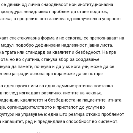
 се движи од лична снаодливост кон институционална
процедура, невидливиот проблем да стане податок,
атека, а процесите што зависеа од исклучителна упорност
маат спектакуларна форма и не секогаш се препознаваат на
 модул, подобро дефинирана надлежност, јавна листа,
ка трага или стандард за квалитет и безбедност. На прв
бота, но во суштина, станува збор за создавање
нува да памети, почнува и да учи; кога учи, може да се
пено ја гради основа врз која може да се потпре.
а еден проект или за една административна постапка.
в поглед изгледаат различно: листите на чекање,
иденции, квалитетот и безбедноста на пациентите, итната
је, органодарителството и пристапот до услуги во
 култури на управување: една што реагира откако проблемот
а капацитет, ред и предвидлива способност во системот.