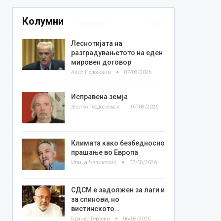
Колумни
Леснотијата на
разградувањетото на еден
мировен договор
Азис Положани
07/08/2026
Исправена земја
Златко Теодосиевски
07/08/2026
Климата како безбедносно
прашање во Европа
Ивица Челиковиќ
07/08/2026
СДСМ е задолжен за лаги и
за спинови, но
вистинското…
Бранко Героски
06/08/2026