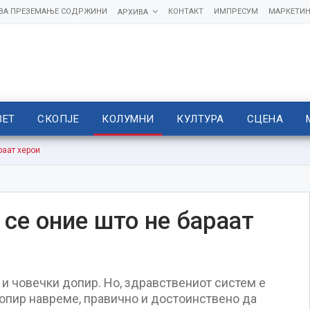
 ЗА ПРЕЗЕМАЊЕ СОДРЖИНИ
КОНТАКТ
ИМПРЕСУМ
МАРКЕТИН
АРХИВА
ВЕТ
СКОПЈЕ
КОЛУМНИ
КУЛТУРА
СЦЕНА
раат херои
се оние што не бараат
 и човечки допир. Но, здравствениот систем е
допир навреме, правично и достоинствено да