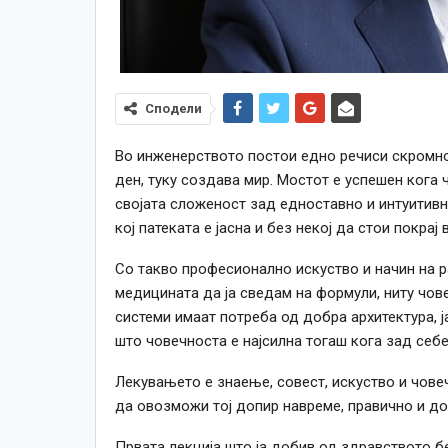
Сподели
Во инженерството постои едно речиси скромно 
ден, туку создава мир. Мостот е успешен кога 
својата сложеност зад едноставно и интуитивн
кој патеката е јасна и без некој да стои покрај в
Со такво професионално искуство и начин на 
медицината да ја сведам на формули, ниту чове
системи имаат потреба од добра архитектура, ј
што човечноста е најсилна тогаш кога зад себе
Лекувањето е знаење, совест, искуство и чове
да овозможи тој допир навреме, правично и до
Првата лекција што ја добив од здравството б