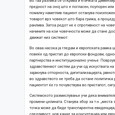
Во таа разлика се открива и етичката димензиј
предност на оној што е погласен, поупорен и
помалку наметлив пациент останува поизложен
товарот врз човекот што бара грижа, а процеду
ранлива. Затоа редот не е спротивност на чов
начините на кои човечноста може да стане дост
движат низ системот.
Во оваа насока ја гледам и европската рамка ш
повеќе од пристап до европски фондови, однос
партнерства и институционално учење. Поврзу
здравствениот систем да учи од искуствата на 
зајакнува отпорноста, дигитализацијата, јавнот
во здравството не треба да остане политичка 
пациентот ќе го почувствува во пристапот, сигу
Системското размислување учи дека внимателн
промени целината. Станува збор за т.н. „места 
точка може да биде транспарентна евиденција
следливост, нов канал за консултација или евр