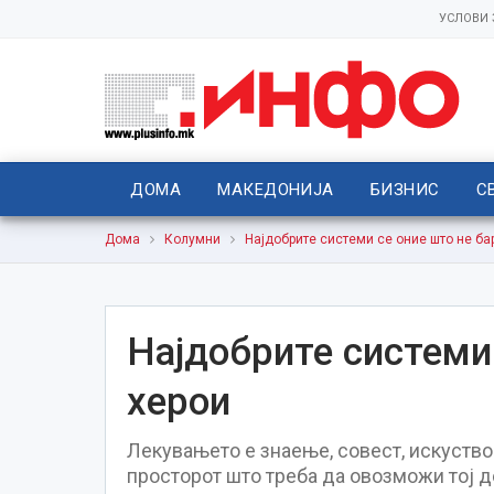
УСЛОВИ
ДОМА
МАКЕДОНИЈА
БИЗНИС
С
Дома
Колумни
Најдобрите системи се оние што не ба
Најдобрите системи 
херои
Лекувањето е знаење, совест, искуство
просторот што треба да овозможи тој 