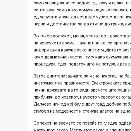
само управување со редослед, туку и прашање
се толкува само како комуникациски пропуст, 
од услугата може да создаде чувство дека нек
нерви и достоинство за да стигне до грижа, с
Во таков контекст, менаџментот во здравствот
на човечкото време. Начинот на кој се организир
информација кажува како институцијата го раз
како драматичен настан, туку како акумулирана
процедура, еден податок што не патува, еден р
Затоа дигитализацијата за мене никогаш не беш
инструмент на правичноста. Електронската евид
начин државата да го види времето што пациен
приближи до човекот, наместо човекот секогаш
Делчево или од кој било друг град добива поб
симбол на модерност и станува алатка на една
Со текот на времето сè повеќе го гледав здра
матичниот лекар. Матичниот лекар и специјали