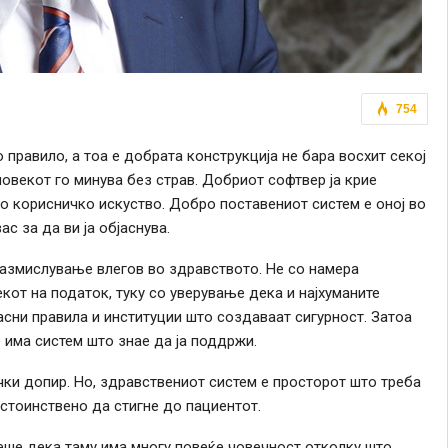
754
правило, а тоа е добрата конструкција не бара восхит секој
човекот го минува без страв. Добриот софтвер ја крие
о корисничко искуство. Добро поставениот систем е оној во
ас за да ви ја објаснува.
размислување влегов во здравството. Не со намера
кот на податок, туку со уверување дека и најхуманите
асни правила и институции што создаваат сигурност. Затоа
 има систем што знае да ја поддржи.
чки допир. Но, здравствениот систем е просторот што треба
стоинствено да стигне до пациентот.
еше дека таму има многу повеќе човечност отколку што