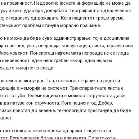
 на правичност. Недоволно јасната информација не може да
туку и како удар врз довербата. Географската оддалеченост
ој е подалеку од државата. Кога пациентот троши време,
истемскиот проблем станува морално прашање.
о не може да биде суво администрирање, тој е дисциплина
а преглед, упат, операција, консултација, листа, терапија или
бира човекот. Понекогаш најголемата неправда не се гледа
 неизвесност: еден непотребен чекор, една нејасна
ок што никој не го следи.
е технолошки украс. Таа, отсекогаш е јазик на редот и
енција е меморија на системот. Транспарентната листа е
тот го губи. Телемедицината е можност стручноста да се
 да патува кон стручноста. Кога пациент од Дебар,
лизок пристап до знаење, технологијата престанува да биде
квост.
вството како сложена мрежа од врски. Пациентот и
стот. Регионалната болница и клиниката. Податокот и