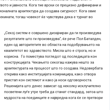
вото и јавноста. Кога тие врски се прецизно дефинирани и
ионалната архитектура да создава сигурност. Кога овие
екинати, тогаш човекот ќе чувствува дека е турнат во
„Секој систем е совршено дизајниран да ги произведува
резултатите што ги произведува“, ќе рече Пол Баталден,
еден од авторитетите во областа на подобрувањето на
квалитетот во здравството. Мисла што е строга, но и
корисна. Го поместува погледот од последицата кон
конструкцијата. Чекањето секогаш кажува нешто за
архитектурата на процесот што го создава. Недовербата
открива како институцијата комуницира, како отвора
пристап кон системот и како ја носи одговорноста.
Решенијата што денес зависат од неколку исклучително
посветени луѓе утре треба да станат стандард, затоа што
мудроста на поединците е највредна кога ќе се претвори