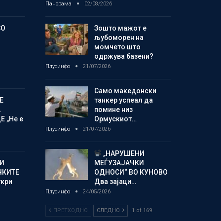
Панорама
02/08/2026
СО
Зошто мажот е
љубоморен на
момчето што
одржува базени?
Плусинфо
21/07/2026
Само македонски
Е
танкер успеал да
А
помине низ
 „Не е
Ормускиот…
Плусинфо
21/07/2026
„НАРУШЕНИ
И
МЕЃУЗАЈАЧКИ
ЧКИТЕ
ОДНОСИ“ ВО КУНОВО
ткри
Два зајаци…
Плусинфо
24/05/2026
ПРЕТХОДНО
СЛЕДНО
1 of 169