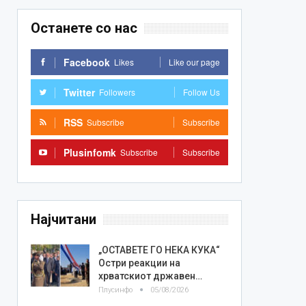
Останете со нас
Facebook
Likes
Like our page
Twitter
Followers
Follow Us
RSS
Subscribe
Subscribe
Plusinfomk
Subscribe
Subscribe
Најчитани
„ОСТАВЕТЕ ГО НЕКА КУКА“
Остри реакции на
хрватскиот државен…
Плусинфо
05/08/2026