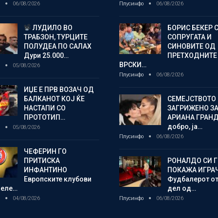
о
06/08/2026
Плусинфо
06/08/2026
ЛУДИЛО ВО
БОРИС БЕКЕР 
ТРАБЗОН, ТУРЦИТЕ
СОПРУГАТА И
ПОЛУДЕА ПО САЛАХ
СИНОВИТЕ ОД
Дури 25.000…
ПРЕТХОДНИТЕ
ВРСКИ…
о
05/08/2026
Плусинфо
06/08/2026
ИЏЕ Е ПРВ ВОЗАЧ ОД
БАЛКАНОТ КОЈ ЌЕ
СЕМЕЈСТВОТО 
НАСТАПИ СО
ЗАГРИЖЕНО З
ПРОТОТИП…
АРИАНА ГРАНДЕ
добро, ја…
о
05/08/2026
Плусинфо
06/08/2026
ЧЕФЕРИН ГО
ПРИТИСКА
РОНАЛДО СИ Г
ИНФАНТИНО
ПОКАЖА ИГРА
Европските клубови
Фудбалерот о
желе…
дел од…
о
04/08/2026
Плусинфо
06/08/2026