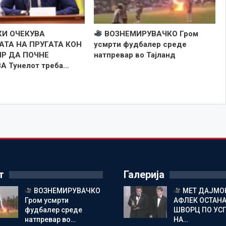
И ОЧЕКУВА
ВОЗНЕМИРУВАЧКО Гром
АТА НА ПРУГАТА КОН
усмрти фудбалер среде
ИР ДА ПОЧНЕ
натпревар во Тајланд
 Тунелот треба…
т
Галерија
ВОЗНЕМИРУВАЧКО
МЕТ ДАЈМОН
Гром усмрти
АФЛЕК ОСТАН
фудбалер среде
ШВОРЦ ПО УС
натпревар во…
НА…