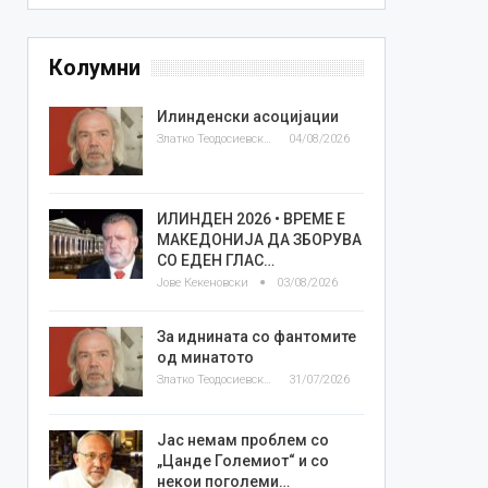
Колумни
Илинденски асоцијации
Златко Теодосиевски
04/08/2026
ИЛИНДЕН 2026 • ВРЕМЕ Е
МАКЕДОНИЈА ДА ЗБОРУВА
СО ЕДЕН ГЛАС…
Јове Кекеновски
03/08/2026
За иднината со фантомите
од минатото
Златко Теодосиевски
31/07/2026
Јас немам проблем со
„Цанде Големиот“ и со
некои поголеми…