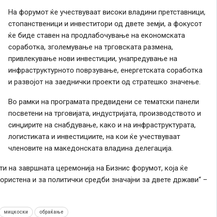
На форумот ќе учествуваат високи владини претставници,
стопанственици и инвеститори од двете земји, а фокусот
ќе биде ставен на продлабочување на економската
соработка, зголемување на трговската размена,
привлекување нови инвестиции, унапредување на
инфраструктурното поврзување, енергетската соработка
и развојот на заеднички проекти од стратешко значење.
Во рамки на програмата предвидени се тематски панели
посветени на трговијата, индустријата, производството и
синџирите на снабдување, како и на инфраструктурата,
логистиката и инвестициите, на кои ќе учествуваат
членовите на македонската владина делегација.
и на завршната церемонија на Бизнис форумот, која ќе
ористена и за политички средби значајни за двете држави“ –
мицкоски
обраќање