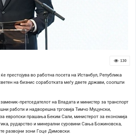
130
ќе престојува во работна посета на Истанбул, Република
осветен на бизнис соработката меѓу двете држави, соопшти
и заменик-претседателот на Владата и министер за транспорт
шни работи и надворешна трговија Тимчо Муцунски,
 за европски прашања Беким Сали, министерот за економија
тика, рударство и минерални суровини Сања Божиновска,
те развојни зони Гоце Димовски.