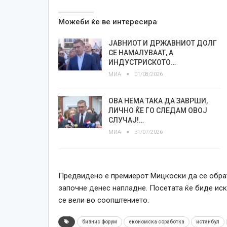
Можеби ќе ве интересира
ЈАВНИОТ И ДРЖАВНИОТ ДОЛГ
СЕ НАМАЛУВААТ, А
ИНДУСТРИСКОТО…
МИА
01/08/2026
ОВА НЕМА ТАКА ДА ЗАВРШИ,
ЛИЧНО ЌЕ ГО СЛЕДАМ ОВОЈ
СЛУЧАЈ!…
МИА
31/07/2026
Предвидено е премиерот Мицкоски да се обрат
започне денес напладне. Посетата ќе биде иск
се вели во соопштението.
бизнис форум
економска соработка
истанбул