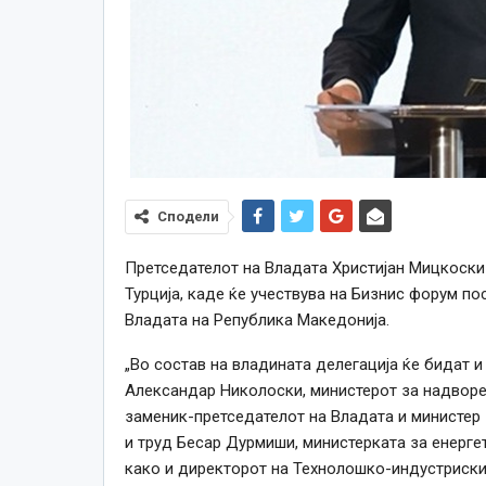
Сподели
Претседателот на Владата Христијан Мицкоски 
Турција, каде ќе учествува на Бизнис форум п
Владата на Република Македонија.
„Во состав на владината делегација ќе бидат 
Александар Николоски, министерот за надворе
заменик-претседателот на Владата и министер
и труд Бесар Дурмиши, министерката за енерге
како и директорот на Технолошко-индустриски