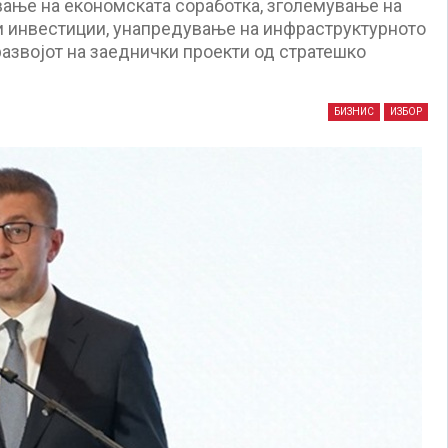
вање на економската соработка, зголемување на
и инвестиции, унапредување на инфраструктурното
развојот на заеднички проекти од стратешко
БИЗНИС
ИЗБОР