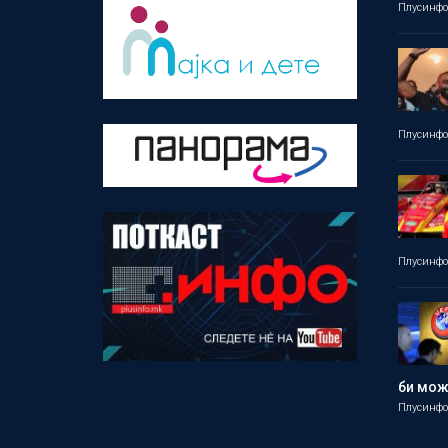
Плусинф
Плусинф
Плусинф
би мо
Плусинф