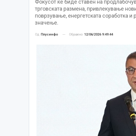
Фокусот ќе биде ставен на продлабочу
трговската размена, привлекување нов
поврзување, енергетската соработка и 
значење.
Објавено
12/06/2026 9:49:44
Од
Плусинфо