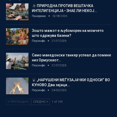
ПРИРОДНА ПРОТИВ ВЕШТАЧКА
ИНТЕЛИГЕНЦИЈА • ЗНАЕ ЛИ НЕКОЈ…
Панорама
02/08/2026
Зошто мажот е љубоморен на момчето
што одржува базени?
Плусинфо
21/07/2026
Само македонски танкер успеал да помине
низ Ормускиот…
Плусинфо
21/07/2026
„НАРУШЕНИ МЕЃУЗАЈАЧКИ ОДНОСИ“ ВО
КУНОВО Два зајаци…
Плусинфо
24/05/2026
ПРЕТХОДНО
СЛЕДНО
1 of 169