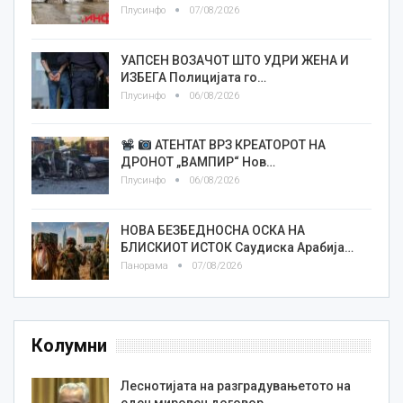
Плусинфо
07/08/2026
УАПСЕН ВОЗАЧОТ ШТО УДРИ ЖЕНА И
ИЗБЕГА Полицијата го…
Плусинфо
06/08/2026
АТЕНТАТ ВРЗ КРЕАТОРОТ НА
ДРОНОТ „ВАМПИР“ Нов…
Плусинфо
06/08/2026
НОВА БЕЗБЕДНОСНА ОСКА НА
БЛИСКИОТ ИСТОК Саудиска Арабија…
Панорама
07/08/2026
Колумни
Леснотијата на разградувањетото на
еден мировен договор