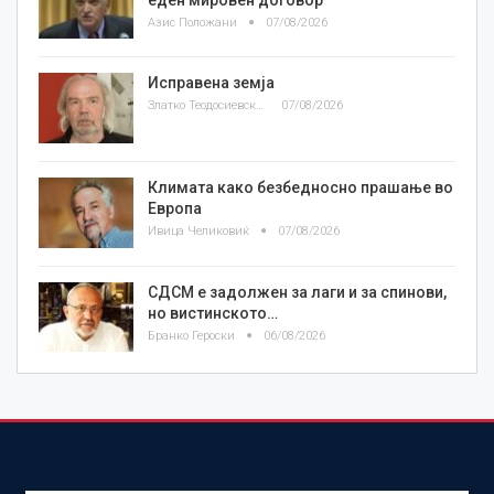
Азис Положани
07/08/2026
Исправена земја
Златко Теодосиевски
07/08/2026
Климата како безбедносно прашање во
Европа
Ивица Челиковиќ
07/08/2026
СДСМ е задолжен за лаги и за спинови,
но вистинското…
Бранко Героски
06/08/2026