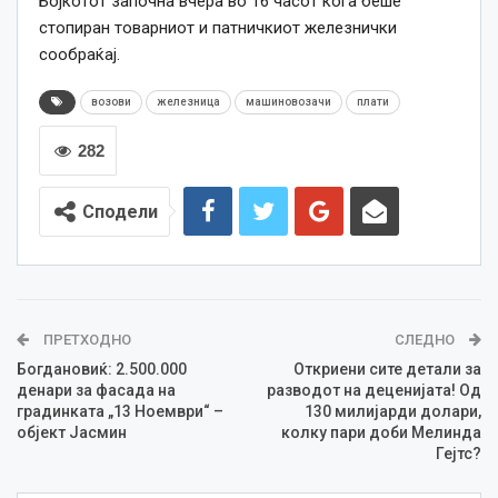
Бојкотот започна вчера во 16 часот кога беше
стопиран товарниот и патничкиот железнички
сообраќај.
возови
железница
машиновозачи
плати
282
Сподели
ПРЕТХОДНО
СЛЕДНО
Богдановиќ: 2.500.000
Откриени сите детали за
денари за фасада на
разводот на деценијата! Од
градинката „13 Ноември“ –
130 милијарди долари,
објект Јасмин
колку пари доби Мелинда
Гејтс?