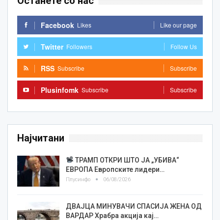
Останете со нас
Facebook
Likes
Like our page
Twitter
Followers
Follow Us
RSS
Subscribe
Subscribe
Plusinfomk
Subscribe
Subscribe
Најчитани
ТРАМП ОТКРИ ШТО ЈА „УБИВА“
ЕВРОПА Европските лидери…
Плусинфо
06/08/2026
ДВАЈЦА МИНУВАЧИ СПАСИЈА ЖЕНА ОД
ВАРДАР Храбра акција кај…