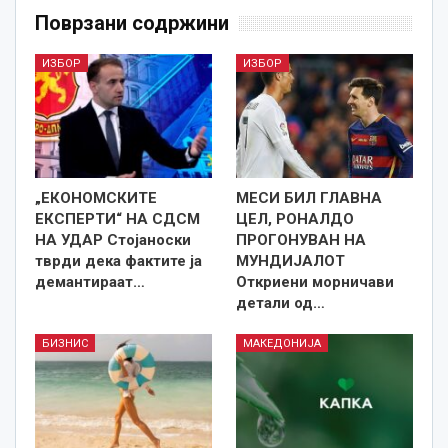
Поврзани содржини
ИЗБОР
ИЗБОР
„ЕКОНОМСКИТЕ
МЕСИ БИЛ ГЛАВНА
ЕКСПЕРТИ“ НА СДСМ
ЦЕЛ, РОНАЛДО
НА УДАР Стојаноски
ПРОГОНУВАН НА
тврди дека фактите ја
МУНДИЈАЛОТ
демантираат…
Откриени морничави
детали од…
БИЗНИС
МАКЕДОНИЈА