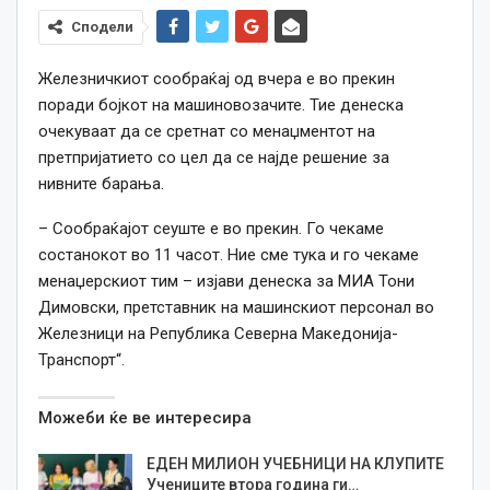
Сподели
Железничкиот сообраќај од вчера е во прекин
поради бојкот на машиновозачите. Тие денеска
очекуваат да се сретнат со менаџментот на
претпријатието со цел да се најде решение за
нивните барања.
– Сообраќајот сеуште е во прекин. Го чекаме
состанокот во 11 часот. Ние сме тука и го чекаме
менаџерскиот тим – изјави денеска за МИА Тони
Димовски, претставник на машинскиот персонал во
Железници на Република Северна Македонија-
Транспорт“.
Можеби ќе ве интересира
ЕДЕН МИЛИОН УЧЕБНИЦИ НА КЛУПИТЕ
Учениците втора година ги…