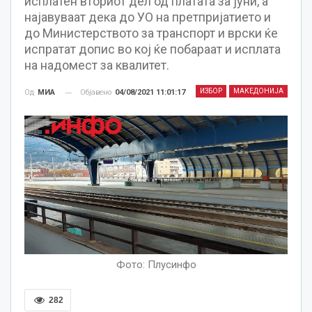
исплатен вториот дел од платата за јуни, а
најавуваат дека до УО на претпријатието и
до Министерството за транспорт и врски ќе
испратат допис во кој ќе побараат и исплата
на надомест за квалитет.
ИЗБОР
МАКЕДОНИЈА
Објавено
04/08/2021 11:01:17
Од
МИА
Фото: Плусинфо
282