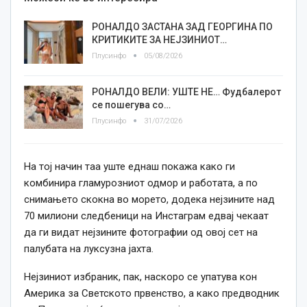
РОНАЛДО ЗАСТАНА ЗАД ГЕОРГИНА ПО
КРИТИКИТЕ ЗА НЕЈЗИНИОТ…
Плусинфо
05/08/2026
РОНАЛДО ВЕЛИ: УШТЕ НЕ… Фудбалерот
се пошегува со…
Плусинфо
31/07/2026
На тој начин таа уште еднаш покажа како ги
комбинира гламурозниот одмор и работата, а по
снимањето скокна во морето, додека нејзините над
70 милиони следбеници на Инстаграм едвај чекаат
да ги видат нејзините фотографии од овој сет на
палубата на луксузна јахта.
Нејзиниот избраник, пак, наскоро се упатува кон
Америка за Светското првенство, а како предводник