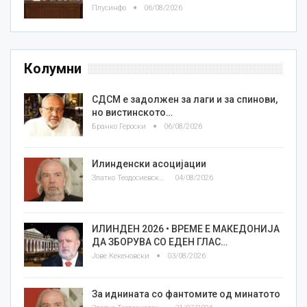
Плусинфо
06/08/2026
Колумни
СДСМ е задолжен за лаги и за спинови,
но вистинското…
Бранко Героски
06/08/2026
Илинденски асоцијации
Златко Теодосиевски
04/08/2026
ИЛИНДЕН 2026 • ВРЕМЕ Е МАКЕДОНИЈА
ДА ЗБОРУВА СО ЕДЕН ГЛАС…
Јове Кекеновски
03/08/2026
За иднината со фантомите од минатото