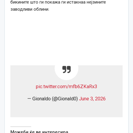
бикините што ги покажа ги истакнаа нејзините
заводливи облини.
pic.twitter.com/mfb6ZKaRx3
— Gionaldo (@Gionald0)
June 3, 2026
Можеби ќе ве интересира