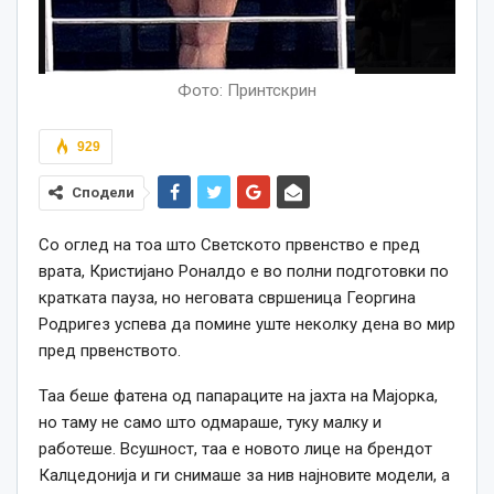
Фото: Принтскрин
929
Сподели
Со оглед на тоа што Светското првенство е пред
врата, Кристијано Роналдо е во полни подготовки по
кратката пауза, но неговата свршеница Георгина
Родригез успева да помине уште неколку дена во мир
пред првенството.
Таа беше фатена од папараците на јахта на Мајорка,
но таму не само што одмараше, туку малку и
работеше. Всушност, таа е новото лице на брендот
Калцедонија и ги снимаше за нив најновите модели, а