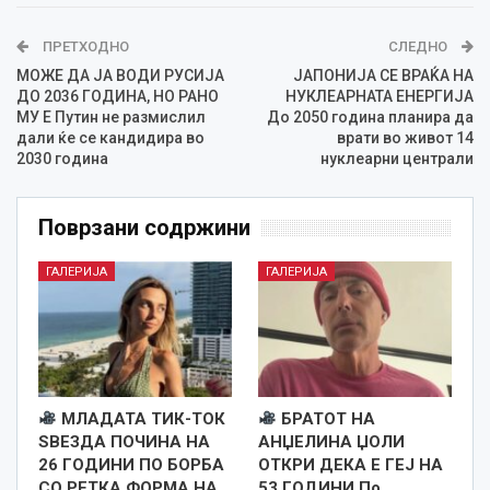
ПРЕТХОДНО
СЛЕДНО
МОЖЕ ДА ЈА ВОДИ РУСИЈА
ЈАПОНИЈА СЕ ВРАЌА НА
ДО 2036 ГОДИНА, НО РАНО
НУКЛЕАРНАТА ЕНЕРГИЈА
МУ Е Путин не размислил
До 2050 година планира да
дали ќе се кандидира во
врати во живот 14
2030 година
нуклеарни централи
Поврзани содржини
ГАЛЕРИЈА
ГАЛЕРИЈА
МЛАДАТА ТИК-ТОК
БРАТОТ НА
ЅВЕЗДА ПОЧИНА НА
АНЏЕЛИНА ЏОЛИ
26 ГОДИНИ ПО БОРБА
ОТКРИ ДЕКА Е ГЕЈ НА
СО РЕТКА ФОРМА НА
53 ГОДИНИ По