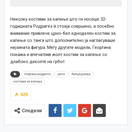
Неколку костими за капење што ги носеше 32-
годишната Родригез ѝ стоеја совршено, а посебно
внимание привлече црно-бел едноделен костим за
капење со танга што дополнително ја нагласуваше
нејзината фигура. Меѓу другите модели, Георгина
покажа и впечатлив жолт костим за капење со
длабоко деколте на грбот.
георгина родригез
јахта
Калцедонија
костими за капење
929
Сподели