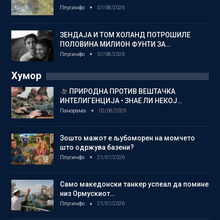
Плусинфо
07/08/2026
ЗЕНДАЈА И ТОМ ХОЛАНД ПОТРОШИЛЕ
ПОЛОВИНА МИЛИОН ФУНТИ ЗА…
Плусинфо
07/08/2026
Хумор
ПРИРОДНА ПРОТИВ ВЕШТАЧКА
ИНТЕЛИГЕНЦИЈА • ЗНАЕ ЛИ НЕКОЈ…
Панорама
02/08/2026
Зошто мажот е љубоморен на момчето
што одржува базени?
Плусинфо
21/07/2026
Само македонски танкер успеал да помине
низ Ормускиот…
Плусинфо
21/07/2026