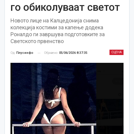
го обиколуваат светот
Новото лице на Калцедонија снима
колекција костими за капење додека
Роналдо ги завршува подготовките за
Светското првенство
СЦЕНА
Објавено
05/06/2026 8:37:35
Од
Плусинфо