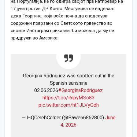
на Португалија, ќе го одигра својот прв натпревар на
17 јуни против ДР Конго. Многумина се надеваат
дека Георгина, која веќе почна да споделува
содржини поврзани со Светското првенство во
своите Инстаграм приказни, би можела да му се
придружи во Америка.
Georgina Rodriguez was spotted out in the
Spanish sunshine
02.06.2026
#GeorginaRodriguez
https://t.co/i6lpyMSo83
pic.twitter.com/ht1JLVyGdh
— HQCelebCorner (@Pawe66862800)
June
4, 2026