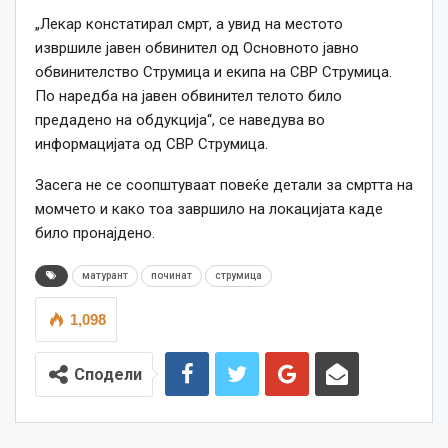
„Лекар констатирал смрт, а увид на местото
извршиле јавен обвинител од Основното јавно
обвинителство Струмица и екипа на СВР Струмица.
По наредба на јавен обвинител телото било
предадено на обдукција“, се наведува во
информацијата од СВР Струмица.
Засега не се соопштуваат повеќе детали за смртта на
момчето и како тоа завршило на локацијата каде
било пронајдено.
матурант
починат
струмица
1,098
Сподели