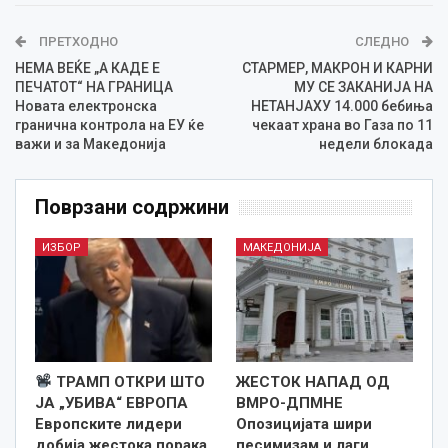
ПРЕТХОДНО
СЛЕДНО
НЕМА ВЕЌЕ „А КАДЕ Е
СТАРМЕР, МАКРОН И КАРНИ
ПЕЧАТОТ“ НА ГРАНИЦА
МУ СЕ ЗАКАНИЈА НА
Новата електронска
НЕТАНЈАХУ 14.000 бебиња
гранична контрола на ЕУ ќе
чекаат храна во Газа по 11
важи и за Македонија
недели блокада
Поврзани содржини
ИЗБОР
МАКЕДОНИЈА
ТРАМП ОТКРИ ШТО
ЖЕСТОК НАПАД ОД
ЈА „УБИВА“ ЕВРОПА
ВМРО-ДПМНЕ
Европските лидери
Опозицијата шири
добија жестока порака
песимизам и лаги,