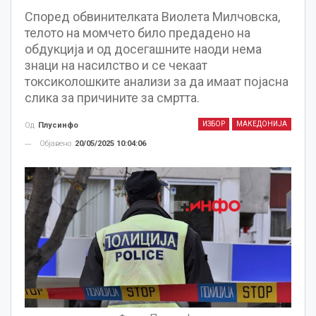
Според обвинителката Виолета Милчовска,
телото на момчето било предадено на
обдукција и од досегашните наоди нема
знаци на насилство и се чекаат
токсиколошките анализи за да имаат појасна
слика за причините за смртта.
ИЗБОР
МАКЕДОНИЈА
Од
Плусинфо
Објавено
20/05/2025 10:04:06