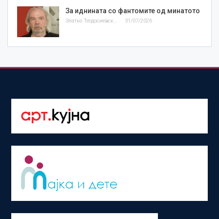
За иднината со фантомите од минатото
Златко Теодосиевски
31/07/2026