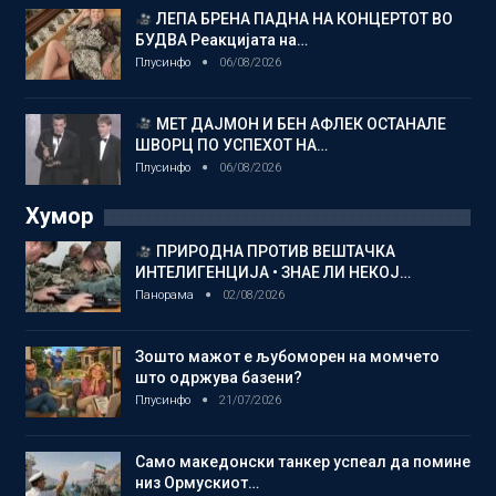
ЛЕПА БРЕНА ПАДНА НА КОНЦЕРТОТ ВО
БУДВА Реакцијата на…
Плусинфо
06/08/2026
МЕТ ДАЈМОН И БЕН АФЛЕК ОСТАНАЛЕ
ШВОРЦ ПО УСПЕХОТ НА…
Плусинфо
06/08/2026
Хумор
ПРИРОДНА ПРОТИВ ВЕШТАЧКА
ИНТЕЛИГЕНЦИЈА • ЗНАЕ ЛИ НЕКОЈ…
Панорама
02/08/2026
Зошто мажот е љубоморен на момчето
што одржува базени?
Плусинфо
21/07/2026
Само македонски танкер успеал да помине
низ Ормускиот…