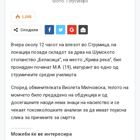
Фото: Плусинфо
1,098
Сподели
Вчера околу 12 часот на влезот во Струмица, на
локација позади складот за дрва на Шумското
стопанство „Беласица“, на место „Крива река“, бил
пронајден починат М.А. (19), матурант во едно од
струмичките средни училишта.
Според обвинителката Виолета Милчовска, телото на
момчето било предадено на обдукција и од
досегашните наоди нема знаци на насилство и се
чекаат токсиколошките анализи за да имаат појасна
слика за причините за смртта.
Можеби ќе ве интересира