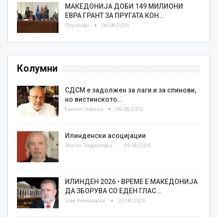
МАКЕДОНИЈА ДОБИ 149 МИЛИОНИ
ЕВРА ГРАНТ ЗА ПРУГАТА КОН…
Плусинфо
06/08/2026
Колумни
СДСМ е задолжен за лаги и за спинови,
но вистинското…
Бранко Героски
06/08/2026
Илинденски асоцијации
Златко Теодосиевски
04/08/2026
ИЛИНДЕН 2026 • ВРЕМЕ Е МАКЕДОНИЈА
ДА ЗБОРУВА СО ЕДЕН ГЛАС…
Јове Кекеновски
03/08/2026