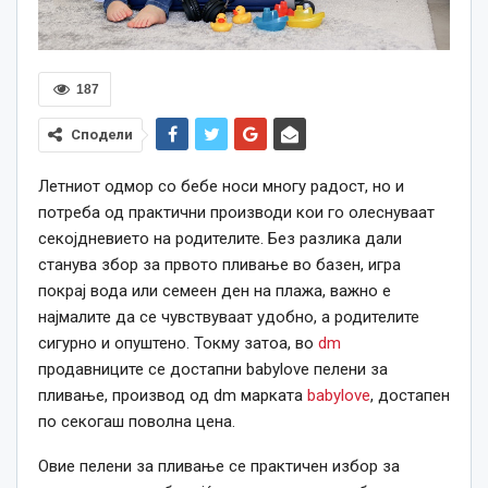
187
Сподели
Летниот одмор со бебе носи многу радост, но и
потреба од практични производи кои го олеснуваат
секојдневието на родителите. Без разлика дали
станува збор за првото пливање во базен, игра
покрај вода или семеен ден на плажа, важно е
најмалите да се чувствуваат удобно, а родителите
сигурно и опуштено. Токму затоа, во
dm
продавниците се достапни babylove пелени за
пливање, производ од dm марката
babylove
, достапен
по секогаш поволна цена.
Овие пелени за пливање се практичен избор за