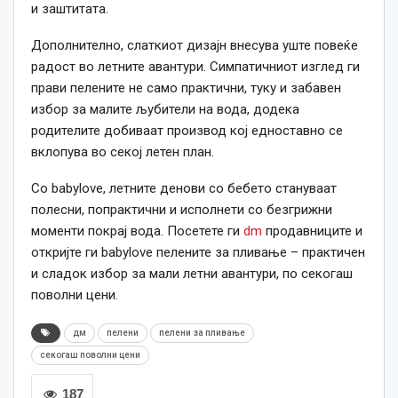
и заштитата.
Дополнително, слаткиот дизајн внесува уште повеќе
радост во летните авантури. Симпатичниот изглед ги
прави пелените не само практични, туку и забавен
избор за малите љубители на вода, додека
родителите добиваат производ кој едноставно се
вклопува во секој летен план.
Со babylove, летните денови со бебето стануваат
полесни, попрактични и исполнети со безгрижни
моменти покрај вода. Посетете ги
dm
продавниците и
откријте ги babylove пелените за пливање – практичен
и сладок избор за мали летни авантури, по секогаш
поволни цени.
дм
пелени
пелени за пливање
секогаш поволни цени
187