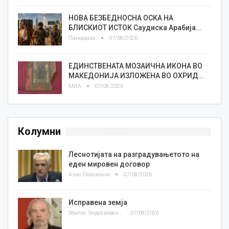
НОВА БЕЗБЕДНОСНА ОСКА НА
БЛИСКИОТ ИСТОК Саудиска Арабија…
Панорама
07/08/2026
ЕДИНСТВЕНАТА МОЗАИЧНА ИКОНА ВО
МАКЕДОНИЈА ИЗЛОЖЕНА ВО ОХРИД…
МИА
07/08/2026
Колумни
Леснотијата на разградувањетото на
еден мировен договор
Азис Положани
07/08/2026
Исправена земја
Златко Теодосиевски
07/08/2026