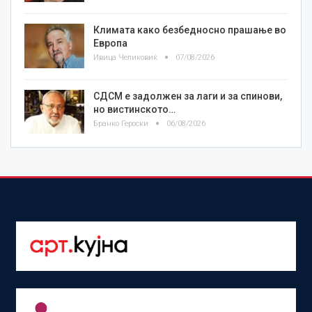
Климата како безбедносно прашање во
Европа
Ивица Челиковиќ
07/08/2026
СДСМ е задолжен за лаги и за спинови,
но вистинското…
Бранко Героски
06/08/2026