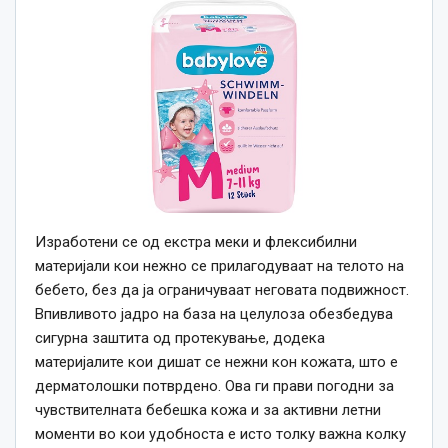
Изработени се од екстра меки и флексибилни
материјали кои нежно се прилагодуваат на телото на
бебето, без да ја ограничуваат неговата подвижност.
Впивливото јадро на база на целулоза обезбедува
сигурна заштита од протекување, додека
материјалите кои дишат се нежни кон кожата, што е
дерматолошки потврдено. Ова ги прави погодни за
чувствителната бебешка кожа и за активни летни
моменти во кои удобноста е исто толку важна колку