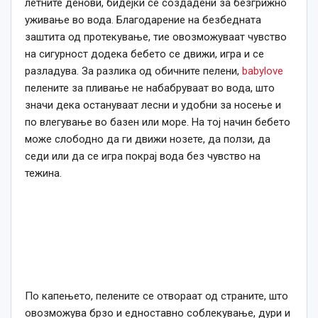
летните денови, бидејќи се создадени за безгрижно
уживање во вода. Благодарение на безбедната
заштита од протекување, тие овозможуваат чувство
на сигурност додека бебето се движи, игра и се
разладува. За разлика од обичните пелени,
babylove
пелените за пливање не набабруваат во вода, што
значи дека остануваат лесни и удобни за носење и
по влегување во базен или море. На тој начин бебето
може слободно да ги движи нозете, да ползи, да
седи или да се игра покрај вода без чувство на
тежина.
По капењето, пелените се отвораат од страните, што
овозможува брзо и едноставно соблекување, дури и