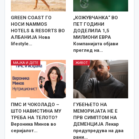
GREEN COAST ГО
„КОЖУВЧАНКА“ ВО
НОСИ NAMMOS
ПЕТ ГОДИНИ
HOTELS & RESORTS ВО
ДОДЕЛИЛА 1,5
АЛБАНИЈА Нова
МИЛИОНИ ЕВРА
lifestyle…
Компанијата објави
преглед на…
МАЈКА И ДЕТЕ
ЖИВОТ
ПМС И ЧОКОЛАДО –
ГУБЕЊЕТО НА
ШТО НАВИСТИНА МУ
МЕМОРИЈАТА НЕ Е
ТРЕБА НА ТЕЛОТО?
ПРВ СИМПТОМ НА
Вероника Минов во
ДЕМЕНЦИЈА Лекар
серијалот…
предупредува на два
рани…