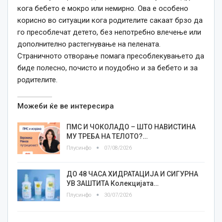
кога бебето е мокро или немирно. Ова е особено
корисно во ситуации кога родителите сакаат брзо да
го пресоблечат детето, без непотребно влечење или
дополнително растегнување на пелената.
Страничното отворање помага пресоблекувањето да
биде полесно, почисто и поудобно и за бебето и за
родителите.
Можеби ќе ве интересира
ПМС И ЧОКОЛАДО – ШТО НАВИСТИНА
МУ ТРЕБА НА ТЕЛОТО?…
Плусинфо
07/08/2026
ДО 48 ЧАСА ХИДРАТАЦИЈА И СИГУРНА
УВ ЗАШТИТА Колекцијата…
Плусинфо
30/07/2026