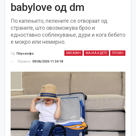
babylove од dm
По капењето, пелените се отвораат од
страните, што овозможува брзо и
едноставно соблекување, дури и кога бебето
е мокро или немирно.
МАГАЗИН
МАЈКА И ДЕТЕ
ПРОМО
Од
Плусинфо
Објавено
09/06/2026 11:34:18