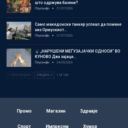
што одржува базени?
Плусинфо
21/07/2026
Само македонски танкер успеал да помине
низ Ормускиот…
Плусинфо
21/07/2026
„НАРУШЕНИ МЕЃУЗАЈАЧКИ ОДНОСИ“ ВО
КУНОВО Два зајаци…
Плусинфо
24/05/2026
ПРЕТХОДНО
СЛЕДНО
1 of 169
Промо
Магазин
Здравје
Спорт
Импресум
Хумор