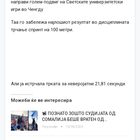
направи голем подвиг на Светските универзитетски
игри во Ченгду.
Таа го забележа најлошиот резултат во дисциплината
трчање спринт на 100 метри.
Али ја истрчала трката за неверојатни 21,81 секунди.
Можеби ќе ве интересира
ПОЗНАТО ЗОШТО СУДИЈАТА ОД
СОМАЛИЈА БЕШЕ ВРАТЕН ОД…
Плусинфо
10/06/2026