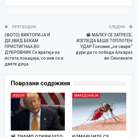
ПРЕТХОДНО
СЛЕДНО
(ФОТО) ВИКТОРИЈА И
МАЛКУ СЕ ЗАТРЕСЕ,
ДЕЈВИД БЕКАМ
ИЗГЛЕДА БЕШЕ ТОПЛОТЕН
ПРИСТИГНАА ВО
УДАР Ѓоковиќ „се свари“
ДУБРОВНИК Се вратија на
дури да го победи Алкараз
истата локација, со нив се и
во Синсинати
двете деца
Поврзани содржини
ИЗБОР
МАКЕДОНИЈА
ТРАМП ОТКРИ ШТО
КОМАРЦИТЕ СЕ