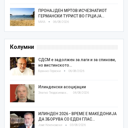
ПРОНАЈДЕН МРТОВ ИСЧЕЗНАТИОТ
ГЕРМАНСКИ ТУРИСТ ВО ГРЦИЈА…
МИА
06/08/2026
Колумни
СДСМ е задолжен за лаги и за спинови,
но вистинското…
Бранко Героски
06/08/2026
Илинденски асоцијации
Златко Теодосиевски
04/08/2026
ИЛИНДЕН 2026 • ВРЕМЕ Е МАКЕДОНИЈА
ДА ЗБОРУВА СО ЕДЕН ГЛАС…
Јове Кекеновски
03/08/2026