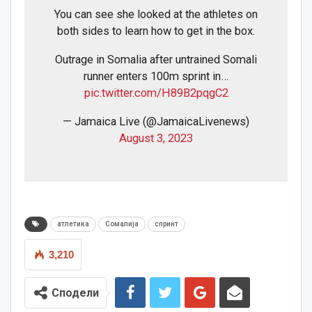
You can see she looked at the athletes on
both sides to learn how to get in the box.
Outrage in Somalia after untrained Somali
runner enters 100m sprint in…
pic.twitter.com/H89B2pqgC2
— Jamaica Live (@JamaicaLivenews)
August 3, 2023
атлетика
Сомалија
спринт
3,210
Сподели