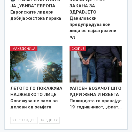
ЈА „УБИВА“ ЕВРОПА
ЗАКАНА ЗА
Европските лидери
ЗДРАВЈЕТО
добија жестока порака
Даниловски
предупредува кои
лица се најзагрозени
од…
МАКЕДОНИЈА
СКОПЈЕ
ЛЕТОТО ГО ПОКАЖУВА
УАПСЕН ВОЗАЧОТ ШТО
НАЈЖЕШКОТО ЛИЦE
УДРИ ЖЕНА И ИЗБЕГА
Освежување само во
Полицијата го пронајде
делови од земјата
19-годишникот, „фиат…
ПРЕТХОДНО
СЛЕДНО