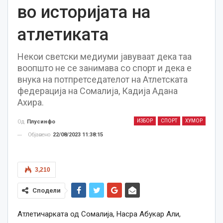
во историјата на
атлетиката
Некои светски медиуми јавуваат дека таа
воопшто не се занимава со спорт и дека е
внука на потпретседателот на Атлетската
федерација на Сомалија, Кадија Адана
Ахира.
ИЗБОР
СПОРТ
ХУМОР
Од
Плусинфо
Објавено
22/08/2023 11:38:15
3,210
Сподели
Атлетичарката од Сомалија, Насра Абукар Али,