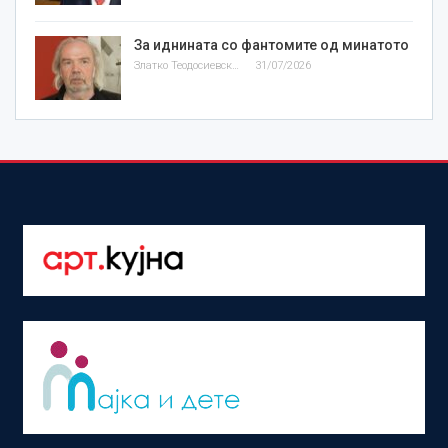
За иднината со фантомите од минатото
Златко Теодосиевски
31/07/2026