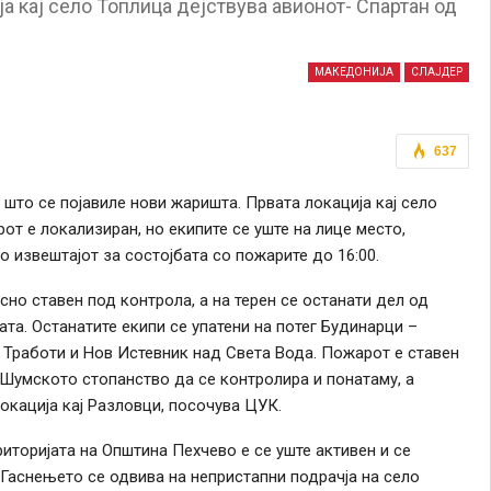
а кај село Топлица дејствува авионот- Спартан од
МАКЕДОНИЈА
СЛАЈДЕР
637
што се појавиле нови жаришта. Првата локација кај село
т е локализиран, но екипите се уште на лице место,
 извештајот за состојбата со пожарите до 16:00.
но ставен под контрола, а на терен се останати дел од
та. Останатите екипи се упатени на потег Будинарци –
 Тработи и Нов Истевник над Света Вода. Пожарот е ставен
 Шумското стопанство да се контролира и понатаму, а
локација кај Разловци, посочува ЦУК.
иторијата на Општина Пехчево е се уште активен и се
 Гаснењето се одвива на непристапни подрачја на село