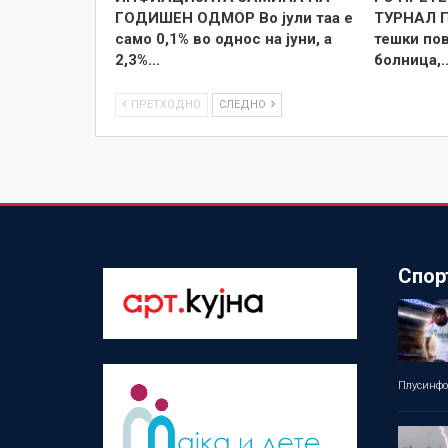
ГОДИШЕН ОДМОР Во јули таа е
ТУРНАЛ 
само 0,1% во однос на јуни, а
тешки по
2,3%…
болница,
ПРЕТХОДНО
СЛЕДНО
Спор
Плусинф