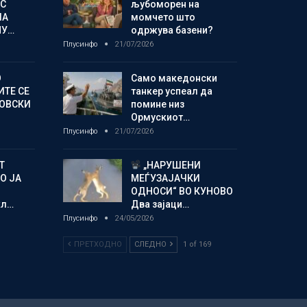
С
љубоморен на
ЛА
момчето што
МУ…
одржува базени?
Плусинфо
21/07/2026
О
Само македонски
ИТЕ СЕ
танкер успеал да
НОВСКИ
помине низ
Ормускиот…
Плусинфо
21/07/2026
Т
„НАРУШЕНИ
О ЈА
МЕЃУЗАЈАЧКИ
ОДНОСИ“ ВО КУНОВО
кл…
Два зајаци…
Плусинфо
24/05/2026
ПРЕТХОДНО
СЛЕДНО
1 of 169