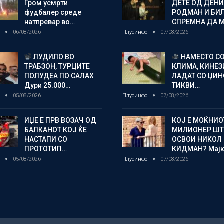
Гром усмрти
ДЕТЕ ОД ДЕНИ
фудбалер среде
РОДМАН И БИ
натпревар во…
СПРЕМНА ДА 
о
06/08/2026
Плусинфо
07/08/2026
ЛУДИЛО ВО
НАМЕСТО С
ТРАБЗОН, ТУРЦИТЕ
КЛИМА, КИНЕЗ
ПОЛУДЕА ПО САЛАХ
ЛАДАТ СО ЏИ
Дури 25.000…
ТИКВИ…
о
05/08/2026
Плусинфо
07/08/2026
ИЏЕ Е ПРВ ВОЗАЧ ОД
КОЈ Е МОЌНИО
БАЛКАНОТ КОЈ ЌЕ
МИЛИОНЕР ШТ
НАСТАПИ СО
ОСВОИ НИКОЛ
ПРОТОТИП…
КИДМАН? Мај
о
05/08/2026
Плусинфо
07/08/2026