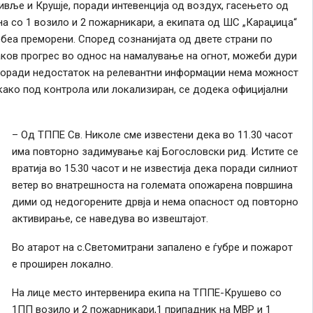
ивље и Крушје, поради интевенција од воздух, гасењето од
а со 1 возило и 2 пожарникари, а екипата од ШС „Караџица“
 беа преморени. Според сознанијата од двете страни по
аков прогрес во однос на намалување на огнот, можеби дури
 Поради недостаток на релевантни информации нема можност
како под контрола или локализиран, се додека официјални
– Од ТППЕ Св. Николе сме известени дека во 11.30 часот
има повторно задимување кај Богословски рид. Истите се
вратија во 15.30 часот и не известија дека поради силниот
ветер во внатрешноста на големата опожарена површина
дими од недогорените дрвја и нема опасност од повторно
активирање, се наведува во извештајот.
Во атарот на с.Светомитрани запалено е ѓубре и пожарот
е проширен локално.
На лице место интервенира екипа на ТППЕ-Крушево со
1ПП возило и 2 пожарникари,1 припадник на МВР и 1