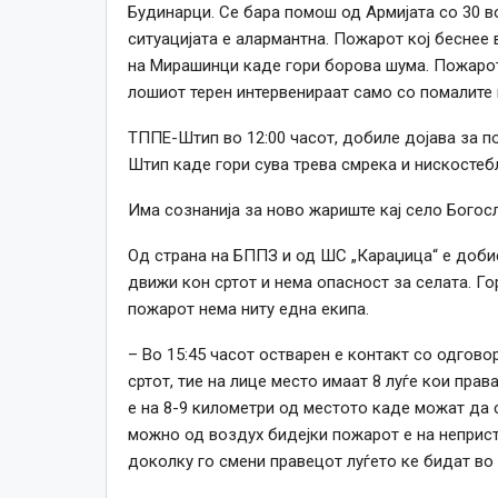
Будинарци. Се бара помош од Армијата со 30 в
ситуацијата е алармантна. Пожарот кој беснее 
на Мирашинци каде гори борова шума. Пожарот
лошиот терен интервенираат само со помалите
ТППЕ-Штип во 12:00 часот, добиле дојава за п
Штип каде гори сува трева смрека и нискостеб
Има сознанија за ново жариште кај село Богосл
Од страна на БППЗ и од ШС „Караџица“ е доби
движи кон сртот и нема опасност за селата. Го
пожарот нема ниту една екипа.
– Во 15:45 часот остварен е контакт со одгово
сртот, тие на лице место имаат 8 луѓе кои пра
е на 8-9 километри од местото каде можат да 
можно од воздух бидејки пожарот е на неприста
доколку го смени правецот луѓето ке бидат во 