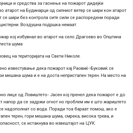
ојници и средства за гаснење на пожарот дидејќи
во атарот на Будинарци од силниот ветер се шири кон атарот
 се шири без контрола сите сили се распоредени поради
 цистерни. Воздушна подршка немаат.
ожар кој избувнал во атарот на село Драгоево во Општина
леста шума
овец на територијата на Свети Николе.
ено известување дека пожарот кај Раовиќ–Буковиќ се
ри мешана шума и е на доста непристапен терен. На место на
рно лице од Ловиштето- Јасен кој пренел дека пожарот е до
ват напор да се задржи огнот но проблем им е што жариштето
се надополнат со вода. Поради тоа бараат помош, ако е
пен терен, гори мешана шума, смрека, висока трева, и
опасност, се истакнува во извештајот на ЦУК.