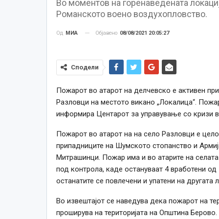
Во моментов на горенаведената локациј
Романското воено воздухопловство.
Објавено
08/08/2021 20:05:27
Од
МИА
Сподели
Пожарот во атарот на делчевско е активен при 
Разловци на местото викано „Локалица“. Пожаро
информира Центарот за управување со кризи во
Пожарот во атарот на на село Разловци е целос
припадниците на Шумското стопанство и Армија
Митрашинци. Пожар има и во атарите на селата
под контрола, каде остануваат 4 вработени од
останатите се повлечени и упатени на другата 
Во извештајот се наведува дека пожарот на тер
проширува на територијата на Општина Берово.