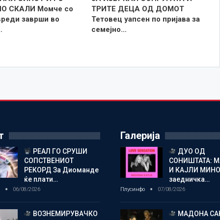
ПО СКАЛИ Момче со
ТРИТЕ ДЕЦА ОД ДОМОТ
вреди заврши во
Тетовец уапсен по пријава за
…
семејно…
т
Галерија
РЕАЛ ГО СРУШИ
ДУО ОД
СОПСТВЕНИОТ
СОНИШТАТА: 
РЕКОРД За Диоманде
И КАЈЛИ МИНО
ќе плати…
заедничка…
о
06/08/2026
Плусинфо
07/08/2026
ВОЗНЕМИРУВАЧКО
МАДОНА СА