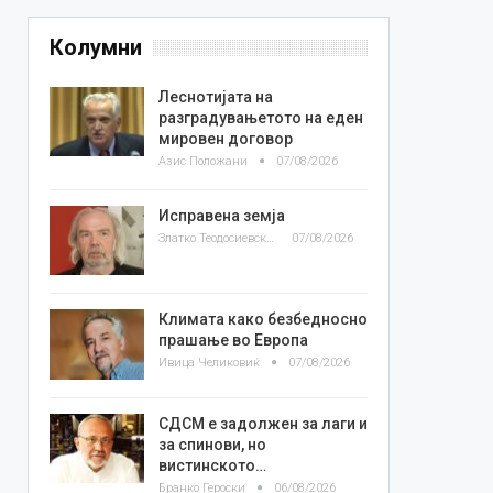
Колумни
Леснотијата на
разградувањетото на еден
мировен договор
Азис Положани
07/08/2026
Исправена земја
Златко Теодосиевски
07/08/2026
Климата како безбедносно
прашање во Европа
Ивица Челиковиќ
07/08/2026
СДСМ е задолжен за лаги и
за спинови, но
вистинското…
Бранко Героски
06/08/2026