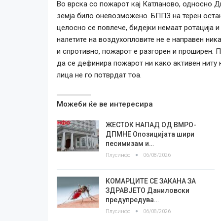
Во врска со пожарот кај Катланово, односно Д
земја било оневозможено. БППЗ на терен остан
целосно се повлече, бидејки немаат ротација и
налетите на воздухопловите не е направен ник
и спротивно, пожарот е разгорен и проширен.
да се дефинира пожарот ни како активен ниту 
лица не го потврдат тоа.
Можеби ќе ве интересира
ЖЕСТОК НАПАД ОД ВМРО-
ДПМНЕ Опозицијата шири
песимизам и…
Плусинфо
06/08/2026
КОМАРЦИТЕ СЕ ЗАКАНА ЗА
ЗДРАВЈЕТО Даниловски
предупредува…
Плусинфо
06/08/2026