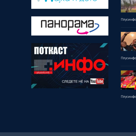
Плусинф
Плусинф
Плусинф