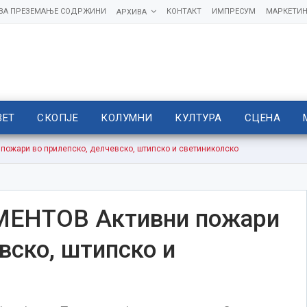
 ЗА ПРЕЗЕМАЊЕ СОДРЖИНИ
КОНТАКТ
ИМПРЕСУМ
МАРКЕТИН
АРХИВА
ВЕТ
СКОПЈЕ
КОЛУМНИ
КУЛТУРА
СЦЕНА
ожари во прилепско, делчевско, штипско и светиниколско
ЕНТОВ Активни пожари
вско, штипско и