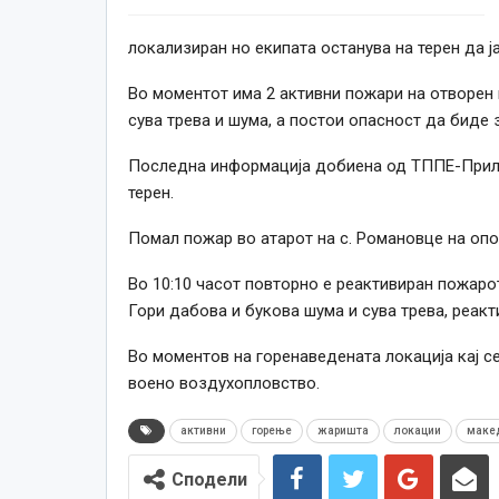
локализиран но екипата останува на терен да ј
Во моментот има 2 активни пожари на отворен 
сува трева и шума, а постои опасност да биде
Последна информација добиена од ТППЕ-Прилеп
терен.
Помал пожар во атарот на с. Романовце на опо
Во 10:10 часот повторно е реактивиран пожарот
Гори дабова и букова шума и сува трева, реак
Во моментов на горенаведената локација кај с
воено воздухопловство.
активни
горење
жаришта
локации
маке
Сподели