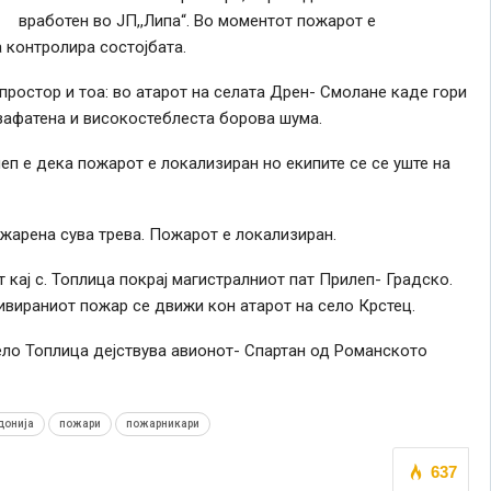
вработен во ЈП,,Липа“. Во моментот пожарот е
а контролира состојбата.
простор и тоа: во атарот на селата Дрен- Смолане каде гори
 зафатена и високостеблеста борова шума.
 е дека пожарот е локализиран но екипите се се уште на
жарена сува трева. Пожарот е локализиран.
 кај с. Топлица покрај магистралниот пат Прилеп- Градско.
тивираниот пожар се движи кон атарот на село Крстец.
ело Топлица дејствува авионот- Спартан од Романското
донија
пожари
пожарникари
637