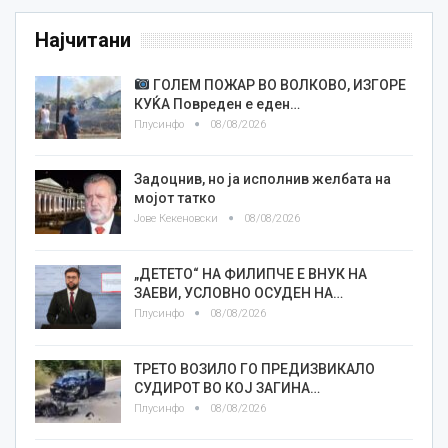
Најчитани
ГОЛЕМ ПОЖАР ВО ВОЛКОВО, ИЗГОРЕ
КУЌА Повреден е еден…
Плусинфо
08/08/2026
Задоцнив, но ја исполнив желбата на
мојот татко
Јове Кекеновски
08/08/2026
„ДЕТЕТО“ НА ФИЛИПЧЕ Е ВНУК НА
ЗАЕВИ, УСЛОВНО ОСУДЕН НА…
Плусинфо
08/08/2026
ТРЕТО ВОЗИЛО ГО ПРЕДИЗВИКАЛО
СУДИРОТ ВО КОЈ ЗАГИНА…
Плусинфо
08/08/2026