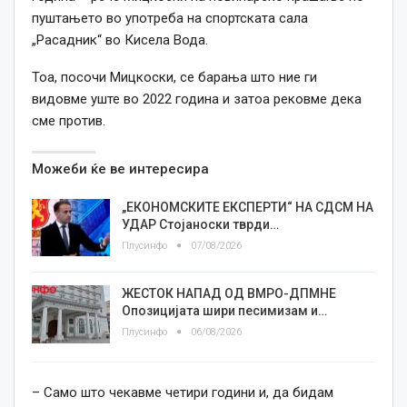
пуштањето во употреба на спортската сала
„Расадник“ во Кисела Вода.
Тоа, посочи Мицкоски, се барања што ние ги
видовме уште во 2022 година и затоа рековме дека
сме против.
Можеби ќе ве интересира
„ЕКОНОМСКИТЕ ЕКСПЕРТИ“ НА СДСМ НА
УДАР Стојаноски тврди…
Плусинфо
07/08/2026
ЖЕСТОК НАПАД ОД ВМРО-ДПМНЕ
Опозицијата шири песимизам и…
Плусинфо
06/08/2026
– Само што чекавме четири години и, да бидам