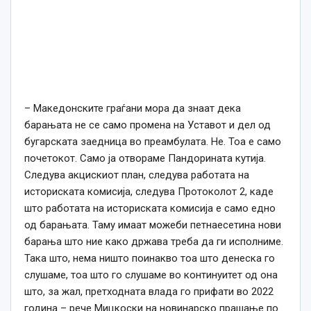
– Македонските граѓани мора да знаат дека
барањата не се само промена на Уставот и дел од
бугарската заедница во преамбулата. Не. Тоа е само
почетокот. Само ја отвораме Пандорината кутија.
Следува акцискиот план, следува работата на
историската комисија, следува Протоколот 2, каде
што работата на историската комисија е само едно
од барањата. Таму имаат можеби петнаесетина нови
барања што ние како држава треба да ги исполниме.
Така што, нема ништо поинакво тоа што денеска го
слушаме, тоа што го слушаме во континуитет од она
што, за жал, претходната влада го прифати во 2022
година – рече Мицкоски на новинарско прашање по