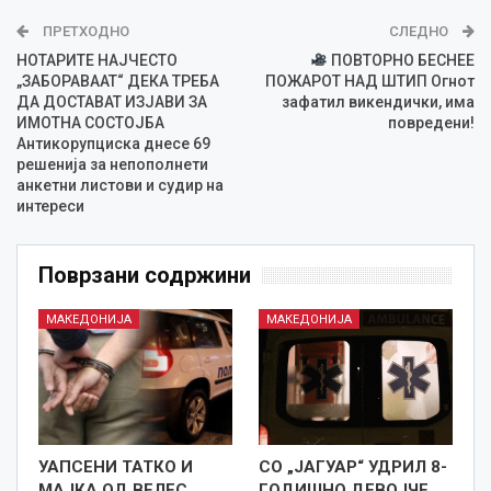
ПРЕТХОДНО
СЛЕДНО
НОТАРИТЕ НАЈЧЕСТО
ПОВТОРНО БЕСНЕЕ
„ЗАБОРАВААТ“ ДЕКА ТРЕБА
ПОЖАРОТ НАД ШТИП Огнот
ДА ДОСТАВАТ ИЗЈАВИ ЗА
зафатил викендички, има
ИМОТНА СОСТОЈБА
повредени!
Антикорупциска днесе 69
решенија за непополнети
анкетни листови и судир на
интереси
Поврзани содржини
МАКЕДОНИЈА
МАКЕДОНИЈА
УАПСЕНИ ТАТКО И
СО „ЈАГУАР“ УДРИЛ 8-
МАЈКА ОД ВЕЛЕС,
ГОДИШНО ДЕВОЈЧЕ