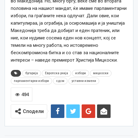
во Македонија. Но, многу бргу, веќе сме во втората
половина на нашиот мандат, ќе имаме парламентарни
избори, па граѓаните нека одлучат. Дали овие, кои
капитулираа, ја ограбија, ја осиромашија и ја уништија
Македонија треба да добијат и еден пратеник, или
ние, кои нудиме сосема еден нов концепт, кој се
темели на многу работа, но истовремено
бескомпромисна битка и со став за националните
интереси – наведе премиерот Христија Мицкоски.
бугарија
Европска унија
избори
мицкоски
парламентарни избори
сдсм
уставни измени
494
Сподели