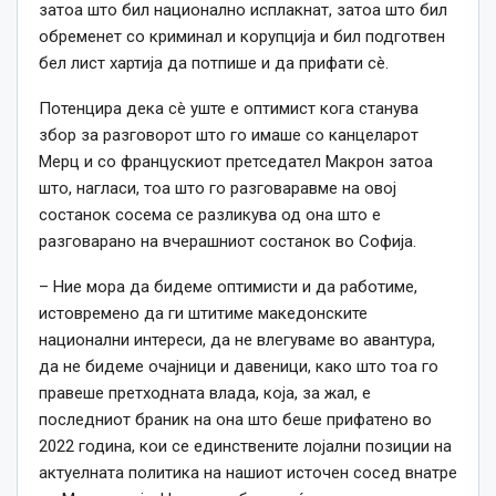
затоа што бил национално исплакнат, затоа што бил
обременет со криминал и корупција и бил подготвен
бел лист хартија да потпише и да прифати сè.
Потенцира дека сè уште е оптимист кога станува
збор за разговорот што го имаше со канцеларот
Мерц и со францускиот претседател Макрон затоа
што, нагласи, тоа што го разговаравме на овој
состанок сосема се разликува од она што е
разговарано на вчерашниот состанок во Софија.
– Ние мора да бидеме оптимисти и да работиме,
истовремено да ги штитиме македонските
национални интереси, да не влегуваме во авантура,
да не бидеме очајници и давеници, како што тоа го
правеше претходната влада, која, за жал, е
последниот браник на она што беше прифатено во
2022 година, кои се единствените лојални позиции на
актуелната политика на нашиот источен сосед внатре