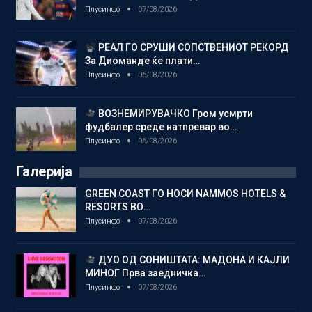
Плусинфо
07/08/2026
РЕАЛ ГО СРУШИ СОПСТВЕНИОТ РЕКОРД
За Диоманде ќе плати…
Плусинфо
06/08/2026
ВОЗНЕМИРУВАЧКО Гром усмрти
фудбалер среде натпревар во…
Плусинфо
06/08/2026
Галерија
GREEN COAST ГО НОСИ NAMMOS HOTELS &
RESORTS ВО…
Плусинфо
07/08/2026
ДУО ОД СОНИШТАТА: МАДОНА И КАЈЛИ
МИНОГ Прва заедничка…
Плусинфо
07/08/2026