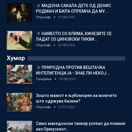
МАДОНА САКАЛА ДЕТЕ ОД ДЕНИС
РОДМАН И БИЛА СПРЕМНА ДА МУ…
Плусинфо
07/08/2026
НАМЕСТО СО КЛИМА, КИНЕЗИТЕ СЕ
ЛАДАТ СО ЏИНОВСКИ ТИКВИ…
Плусинфо
07/08/2026
Хумор
ПРИРОДНА ПРОТИВ ВЕШТАЧКА
ИНТЕЛИГЕНЦИЈА • ЗНАЕ ЛИ НЕКОЈ…
Панорама
02/08/2026
Зошто мажот е љубоморен на момчето
што одржува базени?
Плусинфо
21/07/2026
Само македонски танкер успеал да помине
низ Ормускиот…