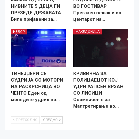
НИВНИТЕ 5 ДЕЦА ГИ
ВО ГОСТИВАР
ПРЕЗЕДЕ ДРЖАВАТА
Прегазен пешак и во
Биле пријавени за…
центарот на…
ИЗБОР
МАКЕДОНИЈА
ТИНЕЈЏЕРИ СЕ
КРИВИЧНА ЗА
СУДРИЈА СО МОТОРИ
ПОЛИЦАЕЦОТ КОЈ
НА РАСКРСНИЦА ВО
УДРИ УАПСЕН ВРЗАН
ЧЕНТО Еден од
СО ЛИСИЦИ
мопедите удрил во…
Осомничен е за
Малтретирање во…
ПРЕТХОДНО
СЛЕДНО