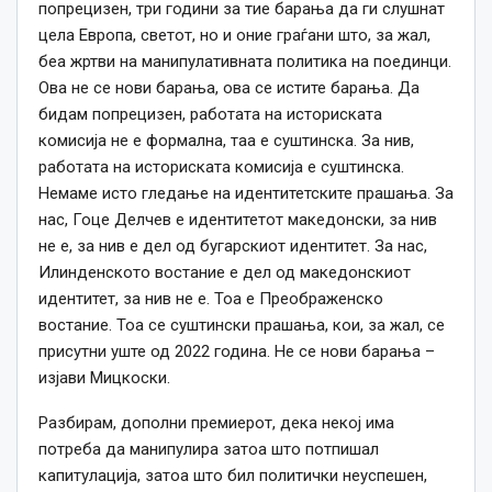
попрецизен, три години за тие барања да ги слушнат
цела Европа, светот, но и оние граѓани што, за жал,
беа жртви на манипулативната политика на поединци.
Ова не се нови барања, ова се истите барања. Да
бидам попрецизен, работата на историската
комисија не е формална, таа е суштинска. За нив,
работата на историската комисија е суштинска.
Немаме исто гледање на идентитетските прашања. За
нас, Гоце Делчев е идентитетот македонски, за нив
не е, за нив е дел од бугарскиот идентитет. За нас,
Илинденското востание е дел од македонскиот
идентитет, за нив не е. Тоа е Преображенско
востание. Тоа се суштински прашања, кои, за жал, се
присутни уште од 2022 година. Не се нови барања –
изјави Мицкоски.
Разбирам, дополни премиерот, дека некој има
потреба да манипулира затоа што потпишал
капитулација, затоа што бил политички неуспешен,