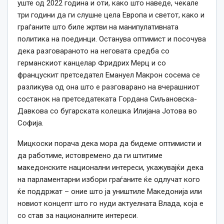
уште од 2022 година и оти, како што наведе, чекале
три години да ги слушн
е
цела Европа и светот, како и
граѓаните што биле жртви на манипулативната
политика на поединци. Останува оптимист и посочува
дека разговараното на неговата средба со
германскиот канцелар Фридрих Мерц и со
францускит претседател Емануел Макрон сосема се
разликува од она што е разговарано на вчерашниот
состанок на претседатеката Гордана Сиљановска-
Давкова со бугарската колешка Илијана Јотова во
Софија.
Мицкоски порача дека мора да бидеме оптимисти и
да работиме, истовремено да ги штитиме
македонските национални интереси, укажувајќи дека
на парламентарни избори граѓаните ќе одлучат кого
ќе поддржат – оние што ја уништиле Македонија или
новиот концепт што го нуди актуелната Влада, која е
со став за националните интереси.