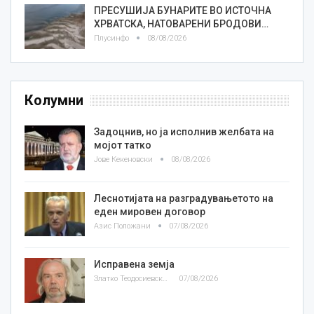
ПРЕСУШИЈА БУНАРИТЕ ВО ИСТОЧНА
ХРВАТСКА, НАТОВАРЕНИ БРОДОВИ…
Плусинфо
08/08/2026
Колумни
Задоцнив, но ја исполнив желбата на
мојот татко
Јове Кекеновски
08/08/2026
Леснотијата на разградувањетото на
еден мировен договор
Азис Положани
07/08/2026
Исправена земја
Златко Теодосиевски
07/08/2026