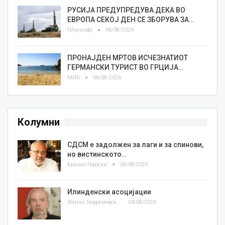
РУСИЈА ПРЕДУПРЕДУВА ДЕКА ВО
ЕВРОПА СЕКОЈ ДЕН СЕ ЗБОРУВА ЗА…
Плусинфо
06/08/2026
ПРОНАЈДЕН МРТОВ ИСЧЕЗНАТИОТ
ГЕРМАНСКИ ТУРИСТ ВО ГРЦИЈА…
МИА
06/08/2026
Колумни
СДСМ е задолжен за лаги и за спинови,
но вистинското…
Бранко Героски
06/08/2026
Илинденски асоцијации
Златко Теодосиевски
04/08/2026