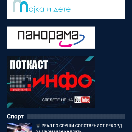
Спорт
РЕАЛ ГО СРУШИ СОПСТВЕНИОТ РЕКОРД
За Диоманде ќе плати…