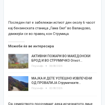
Последен пат е забележан истиот ден околу 6 часот
кај бензинската станица „Гама Оил“ во Валандово,
движејќи се во правец кон Струмица.
Можеби ќе ве интересира
АКТИВНИ ПОЖАРИ ВО МАКЕДОНСКИ
БРОД И ВО СТРУМИЧКО Огнот…
Плусинфо
06/08/2026
МАЈКА И ДЕТЕ УСПЕШНО ИЗВЛЕЧЕНИ
ОД ПРОВАЛИЈА Струмичките…
Плусинфо
02/08/2026
Од семејството посочуваат дека исчезнатото лице