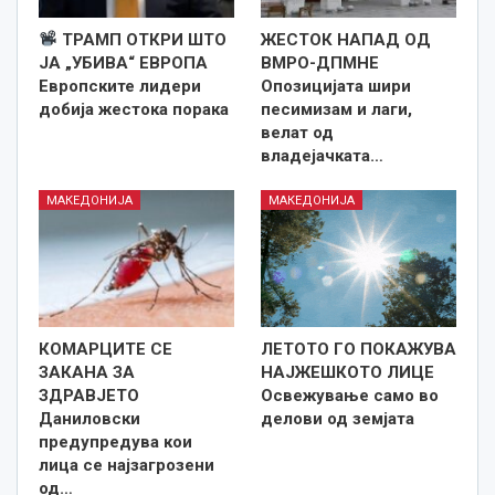
ТРАМП ОТКРИ ШТО
ЖЕСТОК НАПАД ОД
ЈА „УБИВА“ ЕВРОПА
ВМРО-ДПМНЕ
Европските лидери
Опозицијата шири
добија жестока порака
песимизам и лаги,
велат од
владејачката…
МАКЕДОНИЈА
МАКЕДОНИЈА
КОМАРЦИТЕ СЕ
ЛЕТОТО ГО ПОКАЖУВА
ЗАКАНА ЗА
НАЈЖЕШКОТО ЛИЦE
ЗДРАВЈЕТО
Освежување само во
Даниловски
делови од земјата
предупредува кои
лица се најзагрозени
од…