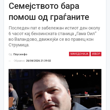
Семејството бара
помош од граѓаните
Последен пат е забележан истиот ден околу
6 часот кај бензинската станица „Гама Оил“
во Валандово, движејќи се во правец кон
Струмица.
МАКЕДОНИЈА
ИЗБОР
Од
Плусинфо
Објавено
26/04/2026 21:39:02