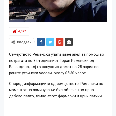
4,627
Сподели
Семејството Ременски упати јавен апел за помош во
потрагата по 32-годишниот Горан Ременски од
Валандово, кој го напуштил домот на 25 април во
раните утрински часови, околу 05:30 часот.
Според информациите од семејството, Ременски во
моментот на заминување бил облечен во црно
дебело палто, темно-тегет фармерки и црни патики.