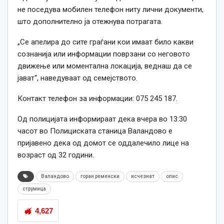
не поседува мобилен телефон ниту лични документи,
што дополнително ја отежнува потрагата.
„Се апелира до сите граѓани кои имаат било какви
сознанија или информации поврзани со неговото
движење или моментална локација, веднаш да се
јават“, наведуваат од семејството.
Контакт телефон за информации: 075 245 187.
Од полицијата информираат дека вчера во 13:30
часот во Полициската станица Валандово е
пријавено дека од домот се оддалечило лице на
возраст од 32 години.
Валандово
горан ременски
исчезнат
опис
струмица
4,627