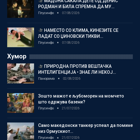
МАДОНА САКАЛА ДЕТЕ ОД ДЕНИС
РОДМАН И БИЛА СПРЕМНА ДА МУ…
Плусинфо
07/08/2026
НАМЕСТО СО КЛИМА, КИНЕЗИТЕ СЕ
ЛАДАТ СО ЏИНОВСКИ ТИКВИ…
Плусинфо
07/08/2026
Хумор
ПРИРОДНА ПРОТИВ ВЕШТАЧКА
ИНТЕЛИГЕНЦИЈА • ЗНАЕ ЛИ НЕКОЈ…
Панорама
02/08/2026
Зошто мажот е љубоморен на момчето
што одржува базени?
Плусинфо
21/07/2026
Само македонски танкер успеал да помине
низ Ормускиот…
Плусинфо
21/07/2026