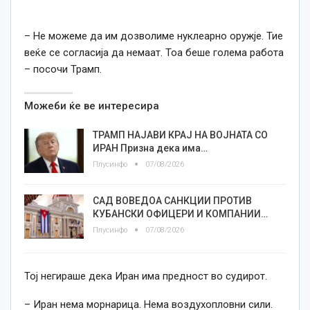
– Не можеме да им дозволиме нуклеарно оружје. Тие
веќе се согласија да немаат. Тоа беше голема работа
– посочи Трамп.
Можеби ќе ве интересира
ТРАМП НАЈАВИ КРАЈ НА ВОЈНАТА СО
ИРАН Призна дека има…
Плусинфо
07/08/2026
САД ВОВЕДОА САНКЦИИ ПРОТИВ
КУБАНСКИ ОФИЦЕРИ И КОМПАНИИ…
Плусинфо
07/08/2026
Тој негираше дека Иран има предност во судирот.
– Иран нема морнарица. Нема воздухопловни сили.