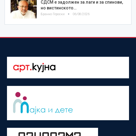
СДСМ е задолжен за лаги и за спинови,
но вистинското…
Бранко Героски
06/08/2026