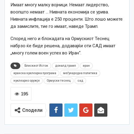
Имаат многу малку војници. Немаат лидерство,
воопшто немаат … Нивната економија се урива.
Нивната инфлација е 250 проценти. Што лошо можете
да замислите, тие го имаат, наведе Трамп.
Според него и блокадата на Ормускиот Теснец
набрзо ќе биде решена, додавајќи оти САД имаат
„многу голем воен успех во Иран“.
Блискиот Исток
доналд трамп
иран
иранска нуклеарна програма
меѓународна политика
нуклеарно оружје
Ормуски теснец
сад
195
Сподели