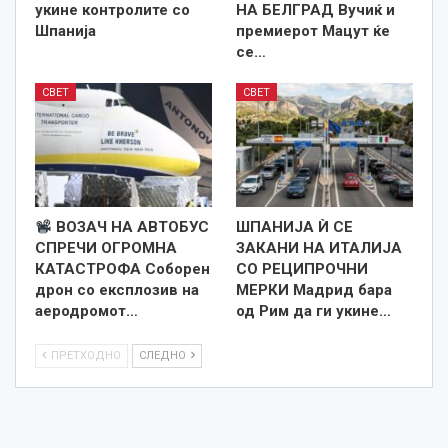
укине контролите со
НА БЕЛГРАД Вучиќ и
Шпанија
премиерот Мацут ќе
се…
СВЕТ
СВЕТ
ВОЗАЧ НА АВТОБУС
ШПАНИЈА Ѝ СЕ
СПРЕЧИ ОГРОМНА
ЗАКАНИ НА ИТАЛИЈА
КАТАСТРОФА Соборен
СО РЕЦИПРОЧНИ
дрон со експлозив на
МЕРКИ Мадрид бара
аеродромот…
од Рим да ги укине…
ПРЕТХОДНО
СЛЕДНО