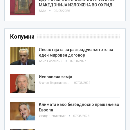
МАКЕДОНИЈА ИЗЛОЖЕНА ВО ОХРИД…
МИА
07/08/2026
Колумни
Леснотијата на разградувањетото на
еден мировен договор
Азис Положани
07/08/2026
Исправена земја
Златко Теодосиевски
07/08/2026
Климата како безбедносно прашање во
Европа
Ивица Челиковиќ
07/08/2026