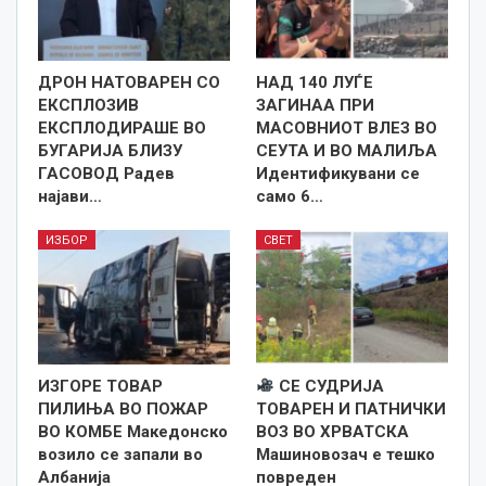
ДРОН НАТОВАРЕН СО
НАД 140 ЛУЃЕ
ЕКСПЛОЗИВ
ЗАГИНАА ПРИ
ЕКСПЛОДИРАШЕ ВО
МАСОВНИОТ ВЛЕЗ ВО
БУГАРИЈА БЛИЗУ
СЕУТА И ВО МАЛИЉА
ГАСОВОД Радев
Идентификувани се
најави…
само 6…
ИЗБОР
СВЕТ
ИЗГОРЕ ТОВАР
СЕ СУДРИЈА
ПИЛИЊА ВО ПОЖАР
ТОВАРЕН И ПАТНИЧКИ
ВО КОМБЕ Македонско
ВОЗ ВО ХРВАТСКА
возило се запали во
Машиновозач е тешко
Албанија
повреден