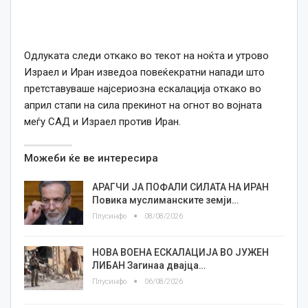
Одлуката следи откако во текот на ноќта и утрово
Израел и Иран изведоа повеќекратни напади што
претставуваше најсериозна ескалација откако во
април стапи на сила прекинот на огнот во војната
меѓу САД и Израел против Иран.
Можеби ќе ве интересира
АРАГЧИ ЈА ПОФАЛИ СИЛАТА НА ИРАН
Повика муслиманските земји…
Плусинфо
08/08/2026
НОВА ВОЕНА ЕСКАЛАЦИЈА ВО ЈУЖЕН
ЛИБАН Загинаа двајца…
Плусинфо
06/08/2026