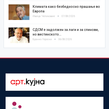
Климата како безбедносно прашање во
Европа
Ивица Челиковиќ
07/08/2026
СДСМ е задолжен за лаги и за спинови,
но вистинското…
Бранко Героски
06/08/2026