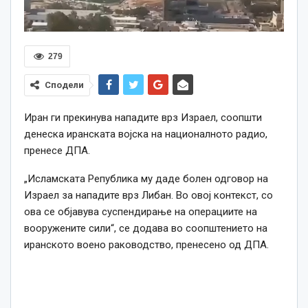
279
Сподели
Иран ги прекинува нападите врз Израел, соопшти
денеска иранската војска на националното радио,
пренесе ДПА.
„Исламската Република му даде болен одговор на
Израел за нападите врз Либан. Во овој контекст, со
ова се објавува суспендирање на операциите на
вооружените сили“, се додава во соопштението на
иранското воено раководство, пренесено од ДПА.