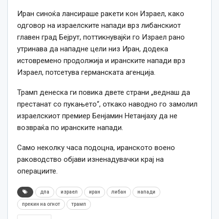
Иран синоќа лансираше ракети кон Израел, како
одговор на израелските напади врз либанскиот
главен град Бејрут, поттикнувајќи го Израел рано
утринава да нападне цели низ Иран, додека
истовремено продолжија и иранските напади врз
Израел, потсетува германската агенција.
Трамп денеска ги повика двете страни „веднаш да
престанат со пукањето“, откако наводно го замолил
израелскиот премиер Бенјамин Нетанјаху да не
возвраќа по иранските напади.
Само неколку часа подоцна, иранското воено
раководство објави изненадувачки крај на
операциите.
дпа
израел
иран
либан
напади
прекин на огнот
трамп