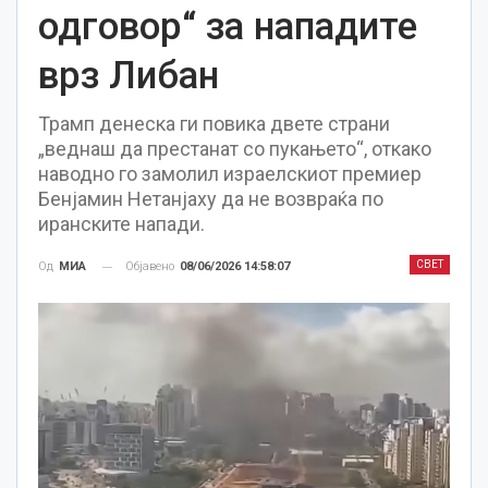
одговор“ за нападите
врз Либан
Трамп денеска ги повика двете страни
„веднаш да престанат со пукањето“, откако
наводно го замолил израелскиот премиер
Бенјамин Нетанјаху да не возвраќа по
иранските напади.
СВЕТ
Објавено
08/06/2026 14:58:07
Од
МИА