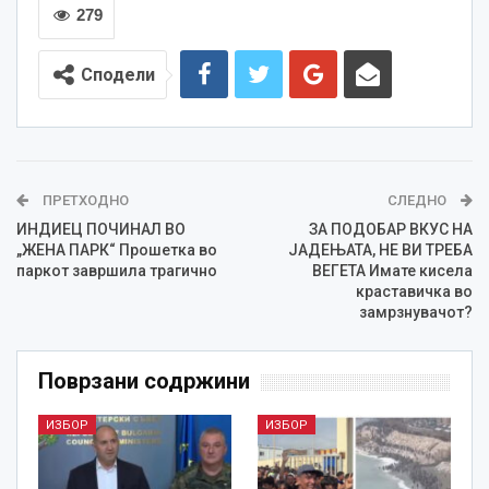
279
Сподели
ПРЕТХОДНО
СЛЕДНО
ИНДИЕЦ ПОЧИНАЛ ВО
ЗА ПОДОБАР ВКУС НА
„ЖЕНА ПАРК“ Прошетка во
ЈАДЕЊАТА, НЕ ВИ ТРЕБА
паркот завршила трагично
ВЕГЕТА Имате киселa
краставичкa во
замрзнувачот?
Поврзани содржини
ИЗБОР
ИЗБОР