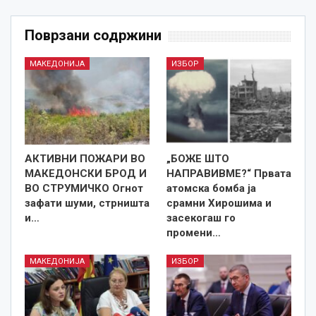
Поврзани содржини
МАКЕДОНИЈА
ИЗБОР
АКТИВНИ ПОЖАРИ ВО
„БОЖЕ ШТО
МАКЕДОНСКИ БРОД И
НАПРАВИВМЕ?“ Првата
ВО СТРУМИЧКО Огнот
атомска бомба ја
зафати шуми, стрништа
срамни Хирошима и
и…
засекогаш го
промени…
МАКЕДОНИЈА
ИЗБОР