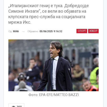
„Италијанскиот гениј е тука. Добредојде
Симоне Инзаги“, се вели во објавата на
клупската прес-служба на социјалната
мрежа Икс.
СПОРТ
ИЗБОР
Објавено
05/06/2025 9:16:32
Од
МИА
Фото: EPA-EFE/MATTEO BAZZI
360