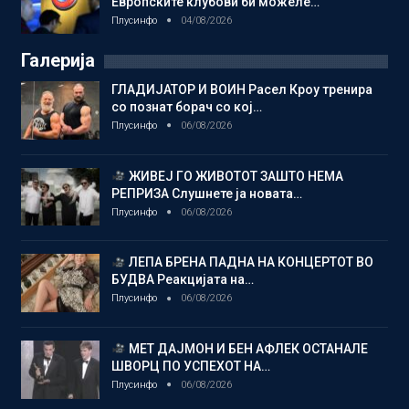
Европските клубови би можеле…
Плусинфо
04/08/2026
Галерија
ГЛАДИЈАТОР И ВОИН Расел Кроу тренира
со познат борач со кој…
Плусинфо
06/08/2026
ЖИВЕЈ ГО ЖИВОТОТ ЗАШТО НЕМА
РЕПРИЗА Слушнете ја новата…
Плусинфо
06/08/2026
ЛЕПА БРЕНА ПАДНА НА КОНЦЕРТОТ ВО
БУДВА Реакцијата на…
Плусинфо
06/08/2026
МЕТ ДАЈМОН И БЕН АФЛЕК ОСТАНАЛЕ
ШВОРЦ ПО УСПЕХОТ НА…
Плусинфо
06/08/2026