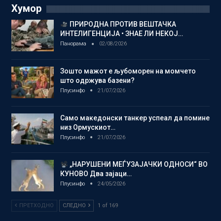
Хумор
ПРИРОДНА ПРОТИВ ВЕШТАЧКА
ИНТЕЛИГЕНЦИЈА • ЗНАЕ ЛИ НЕКОЈ…
Панорама
02/08/2026
Зошто мажот е љубоморен на момчето
што одржува базени?
Плусинфо
21/07/2026
Само македонски танкер успеал да помине
низ Ормускиот…
Плусинфо
21/07/2026
„НАРУШЕНИ МЕЃУЗАЈАЧКИ ОДНОСИ“ ВО
КУНОВО Два зајаци…
Плусинфо
24/05/2026
ПРЕТХОДНО
СЛЕДНО
1 of 169