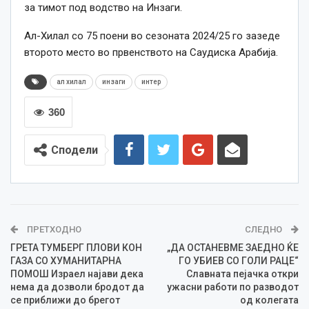
за тимот под водство на Инзаги.
Ал-Хилал со 75 поени во сезоната 2024/25 го зазеде
второто место во првенството на Саудиска Арабија.
ал хилал
инзаги
интер
360
Сподели
ПРЕТХОДНО
СЛЕДНО
ГРЕТА ТУМБЕРГ ПЛОВИ КОН
„ДА ОСТАНЕВМЕ ЗАЕДНО ЌЕ
ГАЗА СО ХУМАНИТАРНА
ГО УБИЕВ СО ГОЛИ РАЦЕ“
ПОМОШ Израел најави дека
Славната пејачка откри
нема да дозволи бродот да
ужасни работи по разводот
се приближи до брегот
од колегата