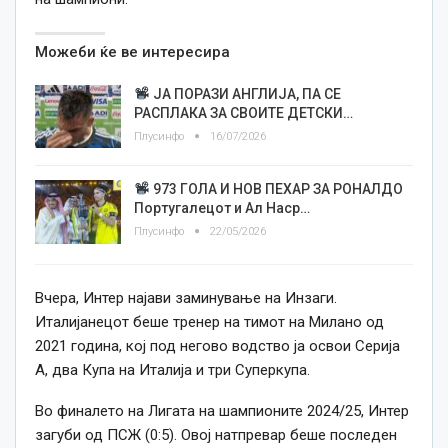
Можеби ќе ве интересира
ЈА ПОРАЗИ АНГЛИЈА, ПА СЕ
РАСПЛАКА ЗА СВОИТЕ ДЕТСКИ…
Плусинфо
16/07/2026
973 ГОЛА И НОВ ПЕХАР ЗА РОНАЛДО
Португалецот и Ал Наср…
Плусинфо
22/05/2026
Вчера, Интер најави заминување на Инзаги.
Италијанецот беше тренер на тимот на Милано од
2021 година, кој под негово водство ја освои Серија
А, два Купа на Италија и три Суперкупа.
Во финалето на Лигата на шампионите 2024/25, Интер
загуби од ПСЖ (0:5). Овој натпревар беше последен