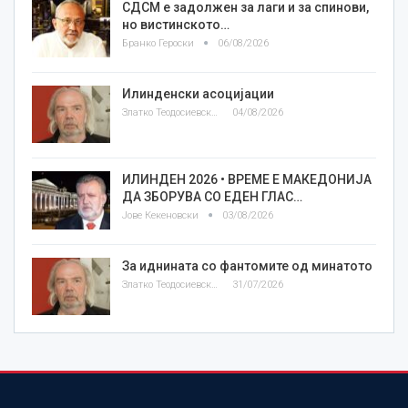
СДСМ е задолжен за лаги и за спинови,
но вистинското…
Бранко Героски
06/08/2026
Илинденски асоцијации
Златко Теодосиевски
04/08/2026
ИЛИНДЕН 2026 • ВРЕМЕ Е МАКЕДОНИЈА
ДА ЗБОРУВА СО ЕДЕН ГЛАС…
Јове Кекеновски
03/08/2026
За иднината со фантомите од минатото
Златко Теодосиевски
31/07/2026