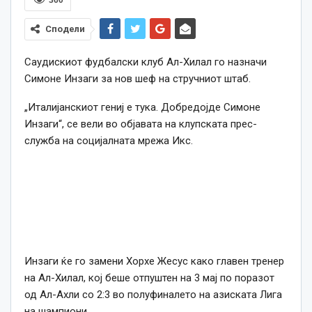
Сподели
Саудискиот фудбалски клуб Ал-Хилал го назначи
Симоне Инзаги за нов шеф на стручниот штаб.
„Италијанскиот гениј е тука. Добредојде Симоне
Инзаги“, се вели во објавата на клупската прес-
служба на социјалната мрежа Икс.
Инзаги ќе го замени Хорхе Жесус како главен тренер
на Ал-Хилал, кој беше отпуштен на 3 мај по поразот
од Ал-Ахли со 2:3 во полуфиналето на азиската Лига
на шампиони.