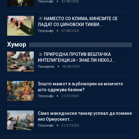
Плусинфо
07/08/2026
НАМЕСТО СО КЛИМА, КИНЕЗИТЕ СЕ
ЛАДАТ СО ЏИНОВСКИ ТИКВИ…
Плусинфо
07/08/2026
Хумор
ПРИРОДНА ПРОТИВ ВЕШТАЧКА
ИНТЕЛИГЕНЦИЈА • ЗНАЕ ЛИ НЕКОЈ…
Панорама
02/08/2026
Зошто мажот е љубоморен на момчето
што одржува базени?
Плусинфо
21/07/2026
Само македонски танкер успеал да помине
низ Ормускиот…
Плусинфо
21/07/2026