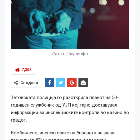
Фото: Плусинфо
7,308
Сподели
Тетовската полиција го разоткрила планот на 50-
годишен службеник од УЈП кој тајно доставувал
информации за инспекциските контроли во казино во
градот.
Вообичаено, инспекторите на Управата за јавни