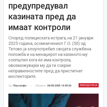
предупредувал
казината пред да
имаат контроли
Според полициската истрага, на 21 јануари
2025 година, осомничениот Г.О. (50) од
Тетово ја злоупотребил својата службена
положба и на менаџерот на казиното му
соопштил кога ќе има контрола,
овозможувајќи му да ги сокрие
неправилностите пред да пристигнат
инспекторите.
МАКЕДОНИЈА
Објавено
26/03/2025 14:49:26
Од
Плусинфо