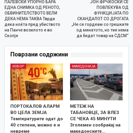
ПАЛЕВСКИ УПОРНО БАРА
ЈОН ФРЧКОСКИ СЕ
ЕДНА СНИМКА ОД РЕНОТО,
ПОВЛЕКУВА ОД
ОБВИНИТЕЛСТВОТО ВЕЛИ
ФУНКЦИЈАТА ПО
ДЕКА НЕМА ТАКВА Тврди
СКАНДАЛОТ СО ДРОГАТА
дека ноќта пред убиството
„Не се гордеам со грешките
на Панче возилото е во
од минатото, но тие нема
Скопје
да бидат товар на СДСМ“
Поврзани содржини
ИЗБОР
МАКЕДОНИЈА
ПОРТОКАЛОВ АЛАРМ
МЕТЕЖ НА
ВО ЦЕЛА ЗЕМЈА
ТАБАНОВЦЕ, ЗА ВЛЕЗ
Температурите одат до
СЕ ЧЕКА 45 МИНУТИ
40 степени, можно е и
Зголемен сообраќај на
невреме
македонските…