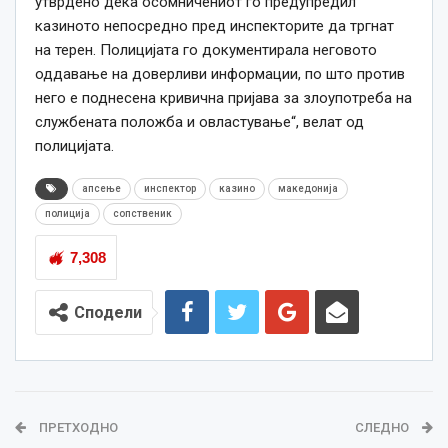
утврдено дека осомничениот го предупредил
казиното непосредно пред инспекторите да тргнат
на терен. Полицијата го документирала неговото
оддавање на доверливи информации, по што против
него е поднесена кривична пријава за злоупотреба на
службената положба и овластување“, велат од
полицијата.
апсење
инспектор
казино
македонија
полиција
сопственик
7,308
Сподели
ПРЕТХОДНО
СЛЕДНО