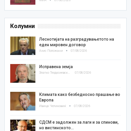
МИА
07/08/2026
Колумни
Леснотијата на разградувањетото на
еден мировен договор
Азис Положани
07/08/2026
Исправена земја
Златко Теодосиевски
07/08/2026
Климата како безбедносно прашање во
Европа
Ивица Челиковиќ
07/08/2026
СДСМ е задолжен за лаги и за спинови,
но вистинското…