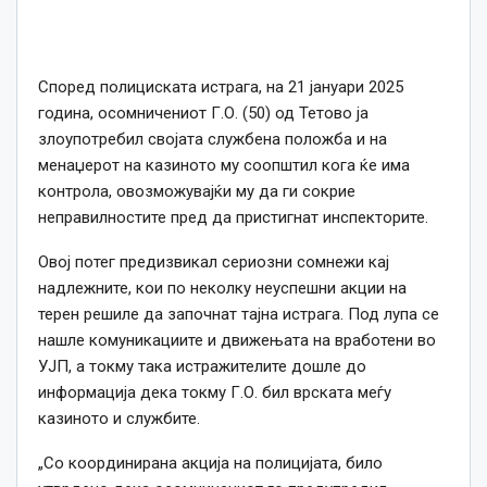
Според полициската истрага, на 21 јануари 2025
година, осомничениот Г.О. (50) од Тетово ја
злоупотребил својата службена положба и на
менаџерот на казиното му соопштил кога ќе има
контрола, овозможувајќи му да ги сокрие
неправилностите пред да пристигнат инспекторите.
Овој потег предизвикал сериозни сомнежи кај
надлежните, кои по неколку неуспешни акции на
терен решиле да започнат тајна истрага. Под лупа се
нашле комуникациите и движењата на вработени во
УЈП, а токму така истражителите дошле до
информација дека токму Г.О. бил врската меѓу
казиното и службите.
„Со координирана акција на полицијата, било