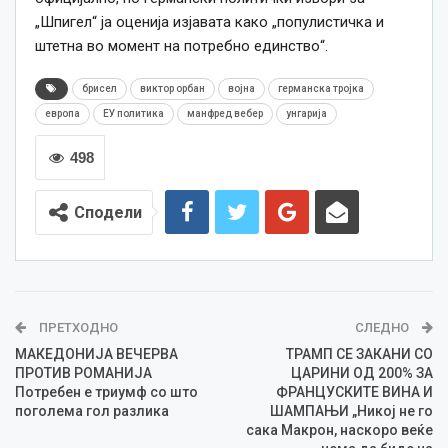
„Шпигел“ ја оценија изјавата како „популистичка и
штетна во момент на потребно единство“.
брисел
виктор орбан
војна
германска тројка
европа
ЕУ политика
манфред вебер
унгарија
498
Сподели
ПРЕТХОДНО
СЛЕДНО
МАКЕДОНИЈА ВЕЧЕРВА
ТРАМП СЕ ЗАКАНИ СО
ПРОТИВ РОМАНИЈА
ЦАРИНИ ОД 200% ЗА
Потребен е триумф со што
ФРАНЦУСКИТЕ ВИНА И
поголема гол разлика
ШАМПАЊИ „Никој не го
сака Макрон, наскоро веќе