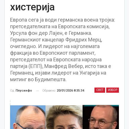
хистерија
Европа сега ја води германска воена тројка:
претседателката на Европската комисија,
Урсула фон дер Лајен, е Германка.
Германскиот канцелар Фридрих Мерц,
очигледно. И лидерот на најголемата
фракција во Европскиот парламент,
претседателот на Европската народна
партија (ЕПП), Манфред Вебер, исто така е
Германец, изјави лидерот на Унгарија на
митинг во Будимпешта.
СВЕТ
ИЗБОР
Објавено
20/01/2026 8:35:34
Од
Плусинфо