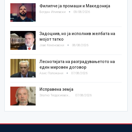
Филипче ја промаши и Македонија
Богдан Илиевски
09/08/2026
Задоцнив, но ја исполнив желбата на
мојот татко
Јове Кекеновски
08/08/2026
Леснотијата на разградувањетото на
еден мировен договор
Азис Положани
07/08/2026
Исправена земја
Златко Теодосиевски
07/08/2026