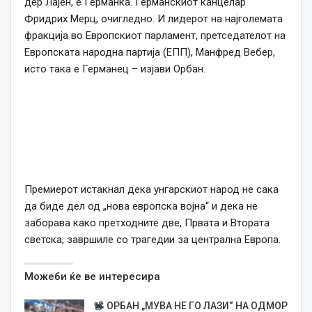
дер Лајен, е Германка. Германскиот канцелар
Фридрих Мерц, очигледно. И лидерот на најголемата
фракција во Европскиот парламент, претседателот на
Европската народна партија (ЕПП), Манфред Вебер,
исто така е Германец – изјави Орбан.
Премиерот истакнал дека унгарскиот народ не сака
да биде дел од „нова европска војна“ и дека не
заборава како претходните две, Првата и Втората
светска, завршиле со трагедии за централна Европа.
Можеби ќе ве интересира
ОРБАН „МУВА НЕ ГО ЛАЗИ“ НА ОДМОР