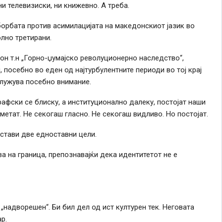
ни телевизиски, ни книжевно. А треба.
борбата против асимилацијата на македонскиот јазик во
олно третирани.
он т.н „Горно-џумајско револуционерно наследство“,
, посебно во еден од најтурбулентните периоди во тој крај
аслужува посебно внимание.
рафски се блиску, а институционално далеку, постојат наши
аметат. Не секогаш гласно. Не секогаш видливо. Но постојат.
остави две едноставни цели.
а на граница, препознавајќи дека идентитетот не е
„надворешен“. Би бил дел од ист културен тек. Неговата
р.