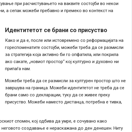
жување при расчистувањето на ваквите состојби во некои
ни, а сепак можеби пребавно и премеко во контекст на
Идентитетот се брани со присуство
Како и да е, после или истовремено со реформацијата на
гореспоменатите состојби, можеби треба да се размисли
за стратегија која активно би го опфатила, или покрила
ако сакате, „новиот простор“ кој културно и духовно ни
припаѓа нам.
Можеби треба да се размисли за културен простор што не
завршува на граница. Можеби идентитетот не треба да се
брани само со декларации, туку да се живее преку
присуство. Можеби наместо дистанца, потребна е тивка,
скиот спомен, кој одбива да умре, е сочувано како
а неговото создавање е нераскажана до ден денешен. Ниту