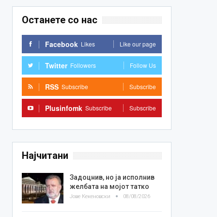
Останете со нас
Facebook
Likes
Like our page
Twitter
Followers
Follow Us
RSS
Subscribe
Subscribe
Plusinfomk
Subscribe
Subscribe
Најчитани
Задоцнив, но ја исполнив
желбата на мојот татко
Јове Кекеновски
08/08/2026