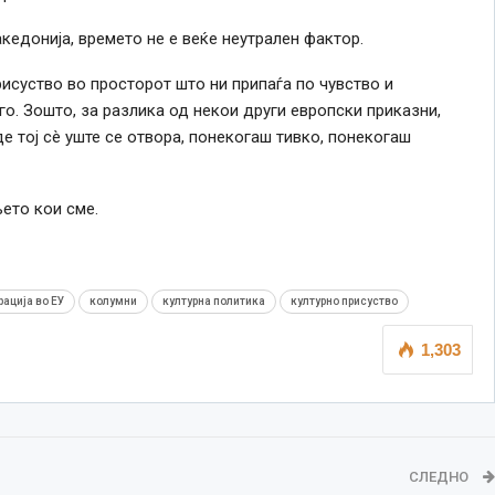
кедонија, времето не e веќе неутрален фактор.
исуство во просторот што ни припаѓа по чувство и
го. Зошто, за разлика од некои други европски приказни,
е тој сè уште се отвора, понекогаш тивко, понекогаш
ето кои сме.
рација во ЕУ
колумни
културна политика
културно присуство
1,303
СЛЕДНО