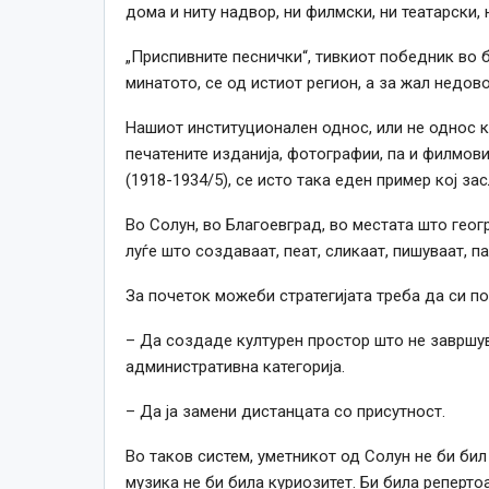
дома и ниту надвор, ни филмски, ни театарски, 
„Приспивните песнички“, тивкиот победник во 
минатото, се од истиот регион, а за жал недов
Нашиот институционален однос, или не однос к
печатените изданија, фотографии, па и филмови
(1918-1934/5), се исто така еден пример кој з
Во Солун, во Благоевград, во местата што геог
луѓе што создаваат, пеат, сликаат, пишуваат, п
За почеток можеби стратегијата треба да си п
– Да создаде културен простор што не завршув
административна категорија.
– Да ја замени дистанцата со присутност.
Во таков систем, уметникот од Солун не би бил 
музика не би била куриозитет. Би била репертоа