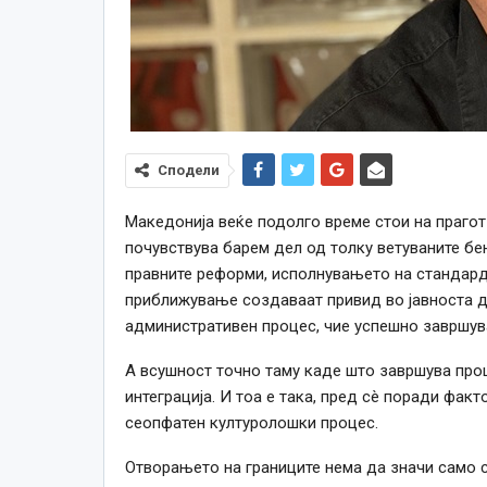
Сподели
Македонија веќе подолго време стои на прагот
почувствува барем дел од толку ветуваните бен
правните реформи, исполнувањето на стандарди
приближување создаваат привид во јавноста д
административен процес, чие успешно завршув
А всушност точно таму каде што завршува проц
интеграција. И тоа е така, пред сè поради факт
сеопфатен културолошки процес.
Отворањето на границите нема да значи само с