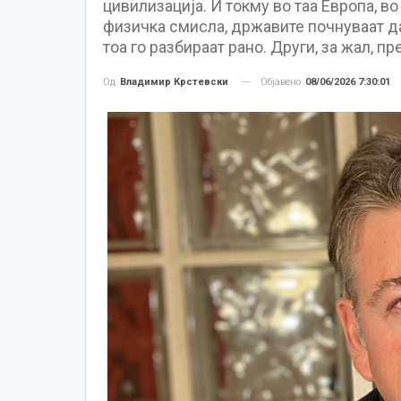
цивилизација. И токму во таа Европа, во
физичка смисла, државите почнуваат да
тоа го разбираат рано. Други, за жал, пр
Објавено
08/06/2026 7:30:01
Од
Владимир Крстевски