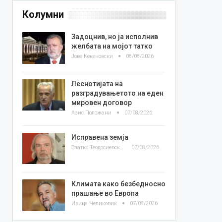
Колумни
Задоцнив, но ја исполнив
желбата на мојот татко
Јове Кекеновски
08/08/2026
Леснотијата на
разградувањетото на еден
мировен договор
Азис Положани
07/08/2026
Исправена земја
Златко Теодосиевски
07/08/2026
Климата како безбедносно
прашање во Европа
Ивица Челиковиќ
07/08/2026