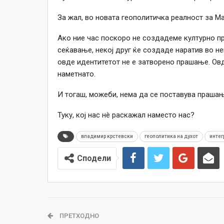
За жал, во новата геополитичка реалност за Ма
Ако ние час поскоро не создадеме културно пр
сеќавање, некој друг ќе создаде наратив во не
овде идентитетот не е затворено прашање. Овд
наметнато.
И тогаш, можеби, нема да се поставува прашањ
Туку, кој нас нè раскажал наместо нас?
владимир крстевски
геополитика на духот
интег
Сподели
ПРЕТХОДНО