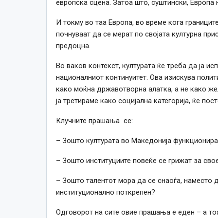
европска сцена. Затоа што, суштински, Европа н
И токму во таа Европа, во време кога границит
почнуваат да се мерат по својата културна прис
предоцна.
Во ваков контекст, културата ќе треба да ја ис
националниот континуитет. Ова изискува полити
како моќна државотворна алатка, а не како ж
ја третираме како социјална категорија, ќе пос
Клучните прашања се:
– Зошто културата во Македонија функционира
– Зошто институциите повеќе се грижат за св
– Зошто талентот мора да се снаоѓа, наместо 
институционално поткрепен?
Одговорот на сите овие прашања е еден – а то