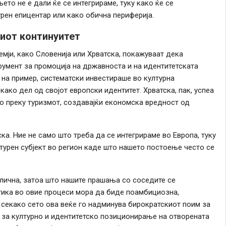
њето не е дали ќе се интегрираме, туку како ќе се
урен епицентар или како обична периферија.
ниот континуитет
емји, како Словенија или Хрватска, покажуваат дека
умент за промоција на државноста и на идентитетската
, на пример, систематски инвестираше во културна
како дел од својот европски идентитет. Хрватска, пак, успеа
о преку туризмот, создавајќи економска вредност од
ска. Ние не само што треба да се интегрираме во Европа, туку
турен субјект во регион каде што нашето постоење често се
лична, затоа што нашите прашања со соседите се
тика во овие процеси мора да биде поамбициозна,
И секако сето ова веќе го надминува бирократскиот поим за
а за културно и идентитетско позиционирање на отворената