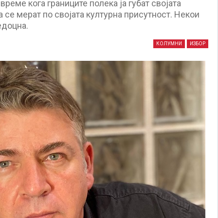
 време кога границите полека ја губат својата
 се мерат по својата културна присутност. Некои
едоцна.
КОЛУМНИ
ИЗБОР