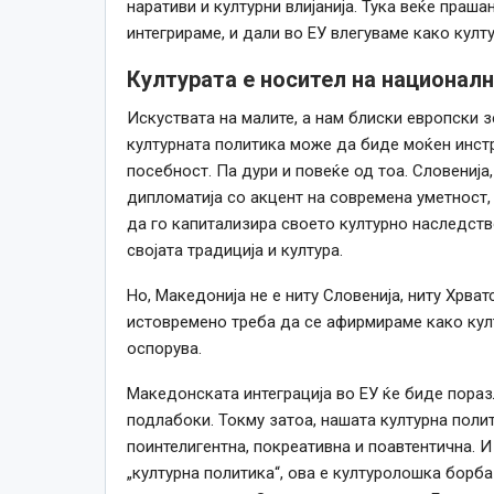
наративи и културни влијанија. Тука веќе праша
интегрираме, и дали во ЕУ влегуваме како култ
Културата е носител на национал
Искуствата на малите, а нам блиски европски з
културната политика може да биде моќен инстр
посебност. Па дури и повеќе од тоа. Словенија
дипломатија со акцент на современа уметност, 
да го капитализира своето културно наследств
својата традиција и култура.
Но, Македонија не е ниту Словенија, ниту Хрват
истовремено треба да се афирмираме како кул
оспорува.
Македонската интеграција во ЕУ ќе биде пораз
подлабоки. Токму затоа, нашата културна поли
поинтелигентна, покреативна и поавтентична. 
„културна политика“, ова е културолошка борб