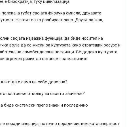
е е бирократија, туку цивилизација.
е полека ја губат својата физичка смисла, државите
утност. Некои тоа го разбираат рано. Други, за жал,
полни својата најважна функција, да биде носител на
чка волја да се мисли за културата како стратешки ресурс и
елботека на самобендисани поединци. Сè додека културата
тои огромен ризик да останеме на маргините.
 како да е сама на себе доволна?
оето постоење отколку за своето значење?
да биде системски препознаен и последично
а е поради инерција, поточно поради системската инертност.