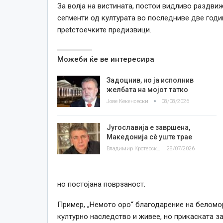
За волја на вистината, постои видливо раздви
сегменти од културата во последниве две годи
преtстоечките предизвици.
Можеби ќе ве интересира
Задоцнив, но ја исполнив
желбата на мојот татко
Јове Кекеновски
08/08/2026
Југославија е завршена,
Македонија сè уште трае
Владимир Крстевски
28/07/2026
но постојана поврзаност.
Пример, „Немото оро“ благодарение на беломор
културно наследство и живее, но прикаската з