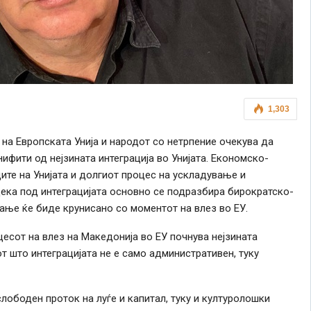
1,303
 на Европската Унија и народот со нетрпение очекува да
ифити од нејзината интеграција во Унијата. Економско-
те на Унијата и долгиот процес на ускладување и
ека под интеграцијата основно се подразбира бирократско-
ање ќе биде крунисано со моментот на влез во ЕУ.
есот на влез на Македонија во ЕУ почнува нејзината
от што интеграцијата не е само административен, туку
лободен проток на луѓе и капитал, туку и културолошки