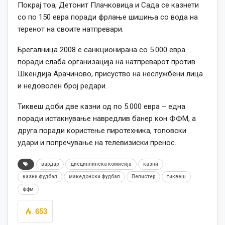
Покрај тоа, Детонит Плачковица и Сада се казнети
со по 150 евра поради фрлање шишиња со вода на
теренот на своите натпревари.
Брегалница 2008 е санкционирана со 5.000 евра
поради слаба организација на натпреварот против
Шкендија Арачиново, присуство на неслужбени лица
и недоволен број редари.
Тиквеш доби две казни од по 5.000 евра – една
поради истакнување навредлив банер кон ФФМ, а
друга поради користење пиротехника, топовски
удари и попречување на телевизиски пренос.
вардар
дисциплинска комисија
казни
казни фудбал
македонски фудбал
Пелистер
тиквеш
ффм
653