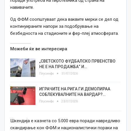
поради употреба на пиротехника од страна на
навивачите.
Од ФФМ соопштуваат дека ваквите мерки се дел од
континуираните напори за подобрување на
безбедноста на стадионите и фер-плеј атмосферата.
Можеби ќе ве интересира
„СВЕТСКОТО ФУДБАЛСКО ПРВЕНСТВО
НЕ Е НА ПРОДАЖБА“ И…
Плусинфо
31/07/2026
ИГРАЧИТЕ НА РИГА ГИ ДЕМОЛИРАА
СОБЛЕКУВАЛНИТЕ НА ВАРДАР?…
Плусинфо
23/07/2026
Шкендија е казнета со 5.000 евра поради навредливо
скандирање кон ФФМ и националистички пораки на