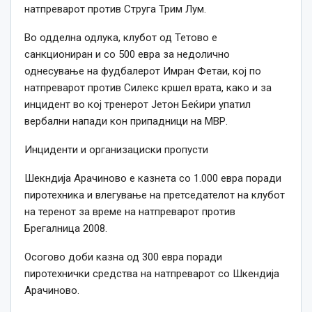
натпреварот против Струга Трим Лум.
Во одделна одлука, клубот од Тетово е
санкциониран и со 500 евра за недолично
однесување на фудбалерот Имран Фетаи, кој по
натпреварот против Силекс кршел врата, како и за
инцидент во кој тренерот Јетон Беќири упатил
вербални напади кон припадници на МВР.
Инциденти и организациски пропусти
Шекндија Арачиново е казнета со 1.000 евра поради
пиротехника и влегување на претседателот на клубот
на теренот за време на натпреварот против
Брегалница 2008.
Осогово доби казна од 300 евра поради
пиротехнички средства на натпреварот со Шкендија
Арачиново.