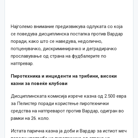
Најголемо внимание предизвикува одлуката со која
се поведува дисциплинска постапка против Вардар
поради, како што се наведува, недолично,
потценувачко, дискриминирачко и деградирачко
прославување од страна на фудбалерите по
натпревар.
Пиротехника и инциденти на трибини, високи
казни за повеќе клубови
Дисциплинската комисија изрече казна од 2.500 евра
за Пелистер поради користење пиротехнички
средства на натпреварот против Вардар, одигран во
рамки на 26. коло.
Истата парична казна ја доби и Вардар за истиот меч