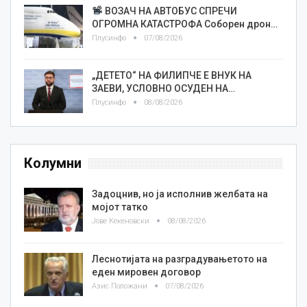
ВОЗАЧ НА АВТОБУС СПРЕЧИ
ОГРОМНА КАТАСТРОФА Соборен дрон…
Плусинфо
07/08/2026
„ДЕТЕТО“ НА ФИЛИПЧЕ Е ВНУК НА
ЗАЕВИ, УСЛОВНО ОСУДЕН НА…
Плусинфо
08/08/2026
Колумни
Задоцнив, но ја исполнив желбата на
мојот татко
Јове Кекеновски
08/08/2026
Леснотијата на разградувањетото на
еден мировен договор
Азис Положани
07/08/2026