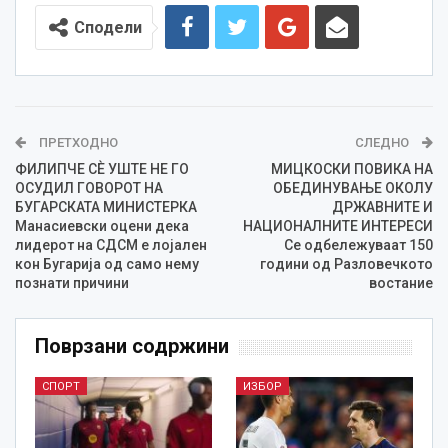
Сподели
ПРЕТХОДНО
СЛЕДНО
ФИЛИПЧЕ СЀ УШТЕ НЕ ГО
МИЦКОСКИ ПОВИКА НА
ОСУДИЛ ГОВОРОТ НА
ОБЕДИНУВАЊЕ ОКОЛУ
БУГАРСКАТА МИНИСТЕРКА
ДРЖАВНИТЕ И
Манасиевски оцени дека
НАЦИОНАЛНИТЕ ИНТЕРЕСИ
лидерот на СДСМ е лојален
Се одбележуваат 150
кон Бугарија од само нему
години од Разловечкото
познати причини
востание
Поврзани содржини
СПОРТ
ИЗБОР