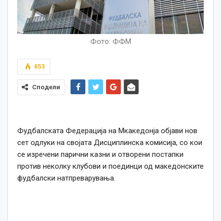
Фото: ФФМ
653
Сподели
Фудбалската Федерација на Мкакедонја објави нов
сет одлуки на својата Дисциплинска комисија, со кои
се изречени парични казни и отворени постапки
против неколку клубови и поединци од македонските
фудбалски натпреварувања.