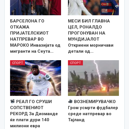
БАРСЕЛОНА ГО
МЕСИ БИЛ ГЛАВНА
ОТКАЖА
ЦЕЛ, РОНАЛДО
ПРИЈАТЕЛСКИОТ
ПРОГОНУВАН НА
НАТПРЕВАР ВО
МУНДИЈАЛОТ
МАРОКО Инвазијата од
Откриени морничави
мигранти на Сеута…
детали од…
СПОРТ
СПОРТ
РЕАЛ ГО СРУШИ
ВОЗНЕМИРУВАЧКО
СОПСТВЕНИОТ
Гром усмрти фудбалер
РЕКОРД За Диоманде
среде натпревар во
ќе плати дури 140
Тајланд
милиони евра