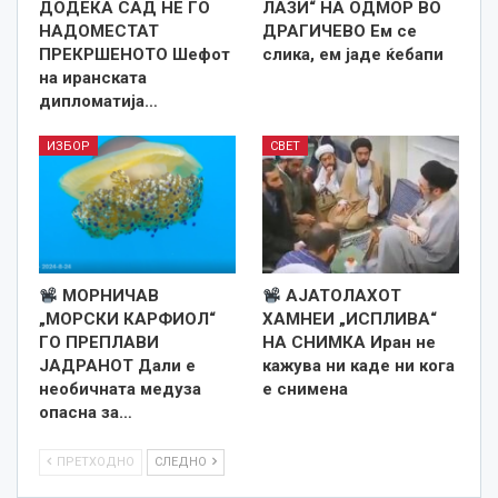
ДОДЕКА САД НЕ ГО
ЛАЗИ“ НА ОДМОР ВО
НАДОМЕСТАТ
ДРАГИЧЕВО Ем се
ПРЕКРШЕНОТО Шефот
слика, ем јаде ќебапи
на иранската
дипломатија…
ИЗБОР
СВЕТ
МОРНИЧАВ
АЈАТОЛАХОТ
„МОРСКИ КАРФИОЛ“
ХАМНЕИ „ИСПЛИВА“
ГО ПРЕПЛАВИ
НА СНИМКА Иран не
ЈАДРАНОТ Дали е
кажува ни каде ни кога
необичната медуза
е снименa
опасна за…
ПРЕТХОДНО
СЛЕДНО