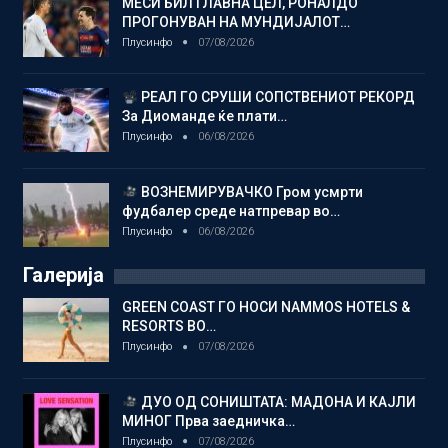
МЕСИ БИЛ ГЛАВНА ЦЕЛ, РОНАЛДО
ПРОГОНУВАН НА МУНДИЈАЛОТ…
Плусинфо
07/08/2026
РЕАЛ ГО СРУШИ СОПСТВЕНИОТ РЕКОРД
За Диоманде ќе плати…
Плусинфо
06/08/2026
ВОЗНЕМИРУВАЧКО Гром усмрти
фудбалер среде натпревар во…
Плусинфо
06/08/2026
Галерија
GREEN COAST ГО НОСИ NAMMOS HOTELS &
RESORTS ВО…
Плусинфо
07/08/2026
ДУО ОД СОНИШТАТА: МАДОНА И КАЈЛИ
МИНОГ Прва заедничка…
Плусинфо
07/08/2026