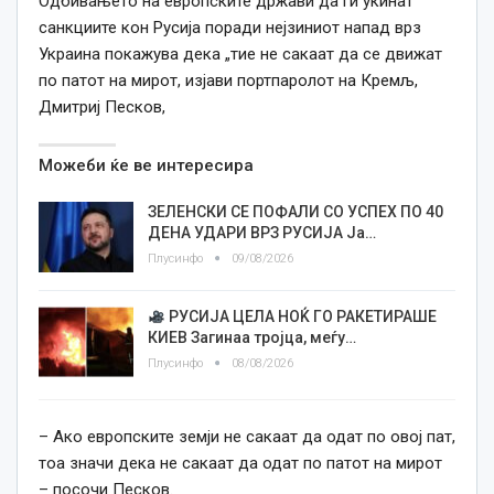
Одбивањето на европските држави да ги укинат
санкциите кон Русија поради нејзиниот напад врз
Украина покажува дека „тие не сакаат да се движат
по патот на мирот, изјави портпаролот на Кремљ,
Дмитриј Песков,
Можеби ќе ве интересира
ЗЕЛЕНСКИ СЕ ПОФАЛИ СО УСПЕХ ПО 40
ДЕНА УДАРИ ВРЗ РУСИЈА Ја…
Плусинфо
09/08/2026
РУСИЈА ЦЕЛА НОЌ ГО РАКЕТИРАШЕ
КИЕВ Загинаа тројца, меѓу…
Плусинфо
08/08/2026
– Ако европските земји не сакаат да одат по овој пат,
тоа значи дека не сакаат да одат по патот на мирот
– посочи Песков.