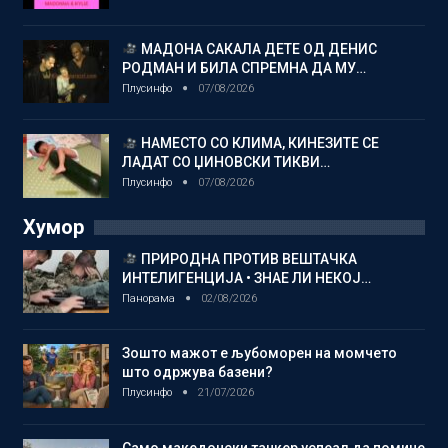
МАДОНА САКАЛА ДЕТЕ ОД ДЕНИС
РОДМАН И БИЛА СПРЕМНА ДА МУ…
Плусинфо
07/08/2026
НАМЕСТО СО КЛИМА, КИНЕЗИТЕ СЕ
ЛАДАТ СО ЏИНОВСКИ ТИКВИ…
Плусинфо
07/08/2026
Хумор
ПРИРОДНА ПРОТИВ ВЕШТАЧКА
ИНТЕЛИГЕНЦИЈА • ЗНАЕ ЛИ НЕКОЈ…
Панорама
02/08/2026
Зошто мажот е љубоморен на момчето
што одржува базени?
Плусинфо
21/07/2026
Само македонски танкер успеал да помине