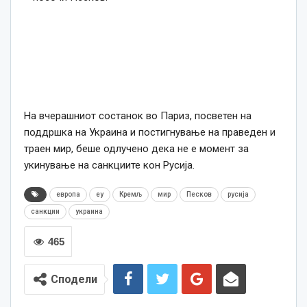
На вчерашниот состанок во Париз, посветен на
поддршка на Украина и постигнување на праведен и
траен мир, беше одлучено дека не е момент за
укинување на санкциите кон Русија.
европа
еу
Кремљ
мир
Песков
русија
санкции
украина
465
Сподели