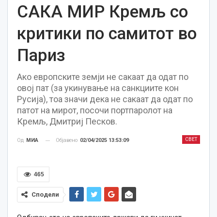
САКА МИР Кремљ со
критики по самитот во
Париз
Ако европските земји не сакаат да одат по
овој пат (за укинување на санкциите кон
Русија), тоа значи дека не сакаат да одат по
патот на мирот, посочи портпаролот на
Кремљ, Дмитриј Песков.
СВЕТ
Објавено
02/04/2025 13:53:09
Од
МИА
465
Сподели