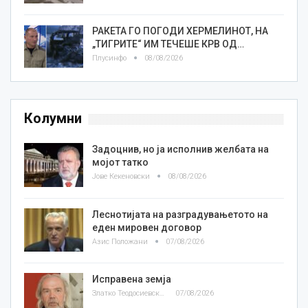
РАКЕТА ГО ПОГОДИ ХЕРМЕЛИНОТ, НА
„ТИГРИТЕ“ ИМ ТЕЧЕШЕ КРВ ОД…
Плусинфо
08/08/2026
Колумни
Задоцнив, но ја исполнив желбата на
мојот татко
Јове Кекеновски
08/08/2026
Леснотијата на разградувањетото на
еден мировен договор
Азис Положани
07/08/2026
Исправена земја
Златко Теодосиевски
07/08/2026