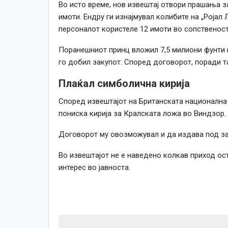
Во исто време, нов извештај отвори прашања з
имоти. Ендру ги изнајмувал колибите на „Ројал 
персоналот користеле 12 имоти во сопственос
Поранешниот принц вложил 7,5 милиони фунти в
го добил закупот. Според договорот, поради та
Плаќал симболична кирија
Според извештајот на Британската национална 
пониска кирија за Кралската ложа во Виндзор.
Договорот му овозможувал и да издава под зак
Во извештајот не е наведено колкав приход ос
интерес во јавноста.