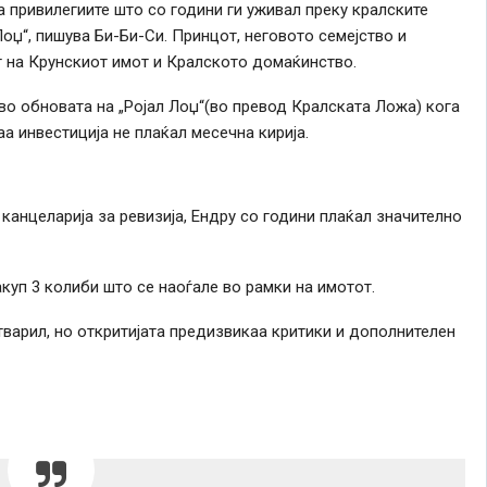
а привилегиите што со години ги уживал преку кралските
Лоџ“, пишува Би-Би-Си. Принцот, неговото семејство и
т на Крунскиот имот и Кралското домаќинство.
о обновата на „Ројал Лоџ“(во превод Кралската Ложа) кога
а инвестиција не плаќал месечна кирија.
канцеларија за ревизија, Ендру со години плаќал значително
уп 3 колиби што се наоѓале во рамки на имотот.
тварил, но откритијата предизвикаа критики и дополнителен