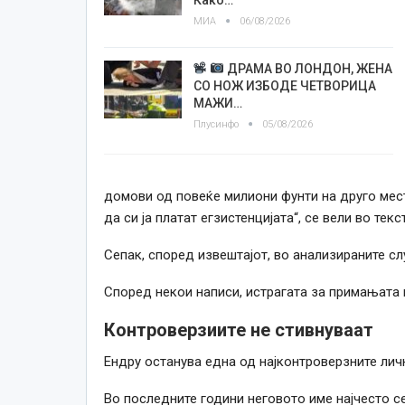
МИА
06/08/2026
ДРАМА ВО ЛОНДОН, ЖЕНА
СО НОЖ ИЗБОДЕ ЧЕТВОРИЦА
МАЖИ…
Плусинфо
05/08/2026
домови од повеќе милиони фунти на друго мес
да си ја платат егзистенцијата“, се вели во текс
Сепак, според извештајот, во анализираните с
Според некои написи, истрагата за примањата 
Контроверзиите не стивнуваат
Ендру останува една од најконтроверзните лич
Во последните години неговото име најчесто с