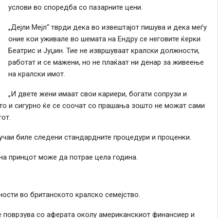
услови во споредба со пазарните цени.
„Дејли Мејл“ тврди дека во извештајот пишува и дека меѓу
оние кои уживале во шемата на Ендру се неговите ќерки
Беатрис и Јуџин. Тие не извршуваат кралски должности,
работат и се мажени, но не плаќаат ни денар за живеење
на кралски имот.
„И двете жени имаат свои кариери, богати сопрузи и
то и сигурно ќе се соочат со прашања зошто не можат сами
тот.
лучаи биле следени стандардните процедури и проценки.
на принцот може да потрае цела година.
ности во британското кралско семејство.
е поврзува со аферата околу американскиот финансиер и