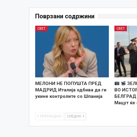
Поврзани содржини
СВЕТ
СВЕТ
МЕЛОНИ НЕ ПОПУШТА ПРЕД
ЗЕЛ
МАДРИД Италија одбива да ги
ВО ИСТО
укине контролите со Шпанија
БЕЛГРАД 
Мацут ќе
ПРЕТХОДНО
СЛЕДНО