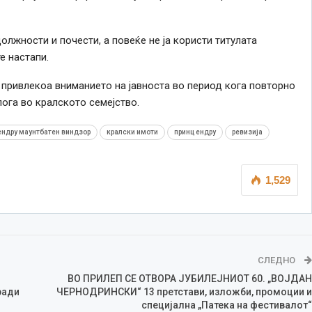
олжности и почести, а повеќе не ја користи титулата
е настапи.
привлекоа вниманието на јавноста во период кога повторно
лога во кралското семејство.
ендру маунтбатен виндзор
кралски имоти
принц ендру
ревизија
1,529
СЛЕДНО
ВО ПРИЛЕП СЕ ОТВОРА ЈУБИЛЕЈНИОТ 60. „ВОЈДАН
ради
ЧЕРНОДРИНСКИ“ 13 претстави, изложби, промоции и
специјална „Патека на фестивалот“