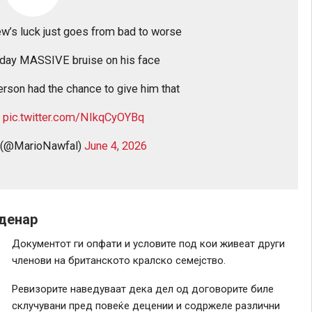
w’s luck just goes from bad to worse
oday MASSIVE bruise on his face
erson had the chance to give him that
n
pic.twitter.com/NIkqCyOYBq
 (@MarioNawfal)
June 4, 2026
у денар
Документот ги опфати и условите под кои живеат други
членови на британското кралско семејство.
Ревизорите наведуваат дека дел од договорите биле
склучувани пред повеќе децении и содржеле различни