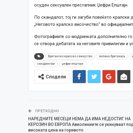
осуден сексуален престапник Џефри Епштајн.
По скандалот, тој ги загуби повеќето кралски д
„Неговото кралско височество“ во официјалнит
Фотографиите со модринката дополнително го 
се отвора дебатата за неговите привилегии и у
Британско кралско семејство
велика британија
сандрингам
џефри епштајн
Сподели
ПРЕТХОДНО
НАРЕДНИТЕ МЕСЕЦИ НЕМА ДА ИМА НЕДОСТИГ НА
КЕРОЗИН ВО ЕВРОПА Авиолиниите се укинуваат по
високата цена на горивото