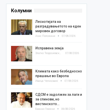
Колумни
Леснотијата на
разградувањетото на еден
мировен договор
Азис Положани
07/08/2026
Исправена земја
Златко Теодосиевски
07/08/2026
Климата како безбедносно
прашање во Европа
Ивица Челиковиќ
07/08/2026
СДСМ е задолжен за лаги и
за спинови, но
вистинското…
Бранко Героски
06/08/2026