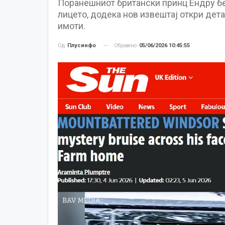
Поранешниот британски принц Ендру б
лицето, додека нов извештај откри дет
имоти.
Објавено
05/06/2026 10:45:55
Од
Плусинфо