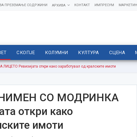
 ЗА ПРЕЗЕМАЊЕ СОДРЖИНИ
КОНТАКТ
ИМПРЕСУМ
МАРКЕТИН
АРХИВА
ВЕТ
СКОПЈЕ
КОЛУМНИ
КУЛТУРА
СЦЕНА
ИЦЕТО Ревизијата откри како заработувал од кралските имоти
СНИМЕН СО МОДРИНКА
та откри како
лските имоти