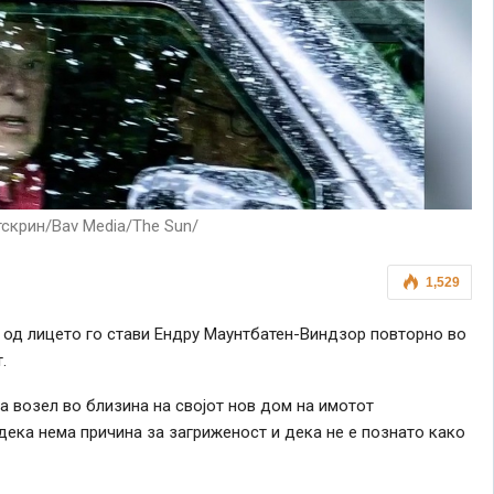
скрин/Bav Media/The Sun/
1,529
 од лицето го стави Ендру Маунтбатен-Виндзор повторно во
.
возел во близина на својот нов дом на имотот
ека нема причина за загриженост и дека не е познато како