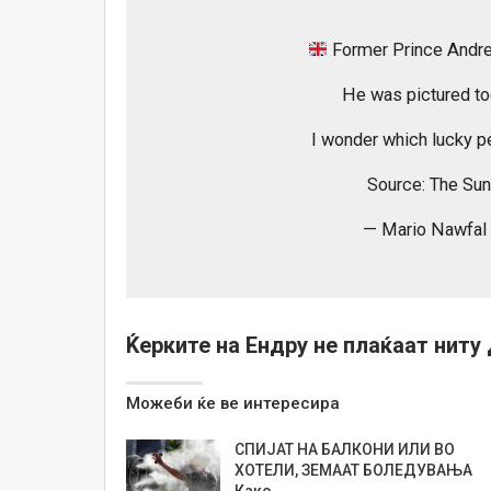
Former Prince Andre
He was pictured t
I wonder which lucky p
Source: The Su
— Mario Nawfal
Ќерките на Ендру не плаќаат нит
Можеби ќе ве интересира
СПИЈАТ НА БАЛКОНИ ИЛИ ВО
ХОТЕЛИ, ЗЕМААТ БОЛЕДУВАЊА
Како…