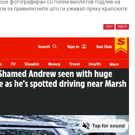
еше фотографиран со голем виолетов подлив на
али за привилегиите што ги уживал преку кралските
СВЕТ
ИЗБОР