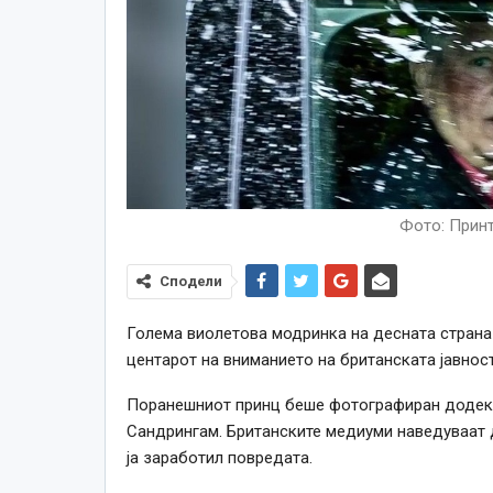
Фото: Принт
Сподели
Голема виолетова модринка на десната страна
центарот на вниманието на британската јавност
Поранешниот принц беше фотографиран додека 
Сандрингам. Британските медиуми наведуваат д
ја заработил повредата.