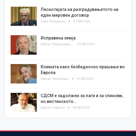
Леснотијата на разградувањетото на
еден мировен договор
Азис Положани
07/08/2026
Исправена земја
Златко Теодосиевски
07/08/2026
Климата како безбедносно прашање во
Европа
Ивица Челиковиќ
07/08/2026
СДСМ е задолжен за лаги и за спинови,
но вистинското…
Бранко Героски
06/08/2026