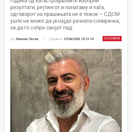
година од катастрофалните изборни
резултати, рејтингот и понатаму и паѓа,
одговорот на прашањата не е тежок – СДСМ
уште не може да ја најде рачната сопирачка,
за да го сопре својот пад.
КОЛУМНИ
Објавено
27/06/2025 10:13:14
Од
Никола Тасев