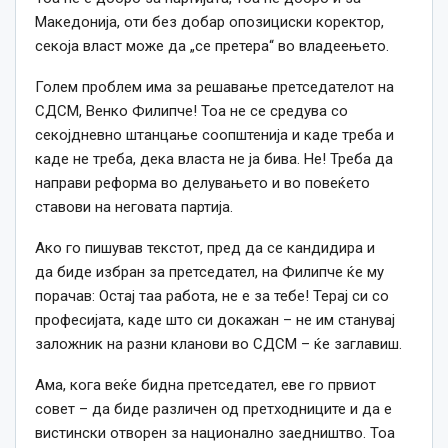
Македонија, оти без добар опозициски коректор,
секоја власт може да „се претера“ во владеењето.
Голем проблем има за решавање претседателот на
СДСМ, Венко Филипче! Тоа не се средува со
секојдневно штанцање соопштенија и каде треба и
каде не треба, дека власта не ја бива. Не! Треба да
направи реформа во делувањето и во повеќето
ставови на неговата партија.
Ако го пишував текстот, пред да се кандидира и
да биде избран за претседател, на Филипче ќе му
порачав: Остај таа работа, не е за тебе! Терај си со
професијата, каде што си докажан – не им станувај
заложник на разни кланови во СДСМ – ќе заглавиш.
Ама, кога веќе бидна претседател, еве го првиот
совет – да биде различен од претходниците и да е
вистински отворен за национално заедништво. Тоа