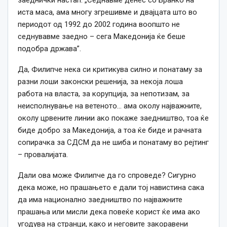
иста маса, ама многу згрешивме и двајцата што во
периодот од 1992 до 2002 година воопшто не
седнувавме заедно – сега Македонија ќе беше
подобра држава”.
Да, Филипче нека си критикува силно и понатаму за
разни лоши законски решенија, за некоја лоша
работа на власта, за корупција, за непотизам, за
неисполнување на ветеното… ама околу најважните,
околу црвените линии ако покаже заедништво, тоа ќе
биде добро за Македонија, а тоа ќе биде и рачната
сопирачка за СДСМ да не шиба и понатаму во рејтинг
– провалијата.
Дали ова може Филипче да го спроведе? Сигурно
дека може, но прашањето е дали тој навистина сака
да има национално заедништво по најважните
прашања или мисли дека повеќе корист ќе има ако
угодува на странци, како и неговите закоравени