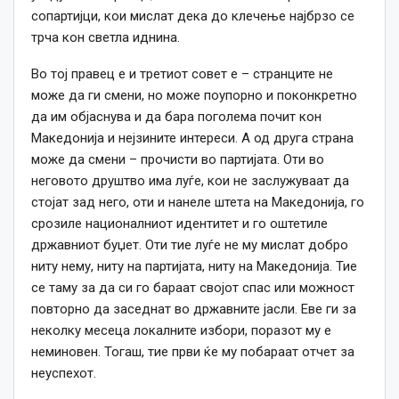
сопартијци, кои мислат дека до клечење најбрзо се
трча кон светла иднина.
Во тој правец е и третиот совет е – странците не
може да ги смени, но може поупорно и поконкретно
да им објаснува и да бара поголема почит кон
Македонија и нејзините интереси. А од друга страна
може да смени – прочисти во партијата. Оти во
неговото друштво има луѓе, кои не заслужуваат да
стојат зад него, оти и нанеле штета на Македонија, го
срозиле националниот идентитет и го оштетиле
државниот буџет. Оти тие луѓе не му мислат добро
ниту нему, ниту на партијата, ниту на Македонија. Тие
се таму за да си го бараат својот спас или можност
повторно да заседнат во државните јасли. Еве ги за
неколку месеца локалните избори, поразот му е
неминовен. Тогаш, тие први ќе му побараат отчет за
неуспехот.