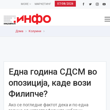
07/08/2026
MORE
МАРКЕТИНГ
Дома
Колумни
Една година СДСМ во
опозиција, каде вози
Филипче?
Ако се погледне фактот дека и по една