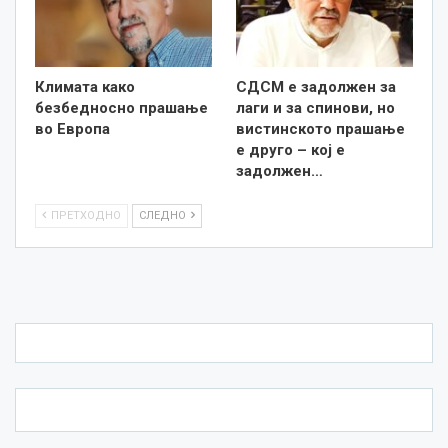
Климата како
СДСМ е задолжен за
безбедносно прашање
лаги и за спинови, но
во Европа
вистинското прашање
е друго – кој е
задолжен…
ПРЕТХОДНО
СЛЕДНО