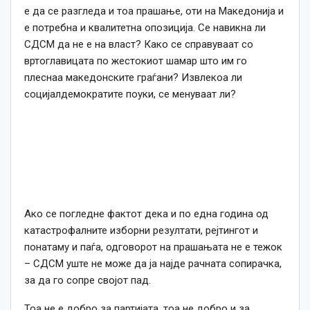
е да се разгледа и тоа прашање, оти на Македонија и
е потребна и квалитетна опозиција. Се навикна ли
СДСМ да не е на власт? Како се справуваат со
вртоглавицата по жестокиот шамар што им го
плеснаа македонските граѓани? Извлекоа ли
социјалдемократите поуки, се менуваат ли?
Ако се погледне фактот дека и по една година од
катастрофалните изборни резултати, рејтингот и
понатаму и паѓа, одговорот на прашањата не е тежок
– СДСМ уште не може да ја најде рачната сопирачка,
за да го сопре својот пад.
Тоа не е добро за партијата, тоа не добро и за