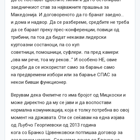
заедничкиот став за најважните прашања за
Македонија. И договореното да го бранат заедно…
и дома и надвор. Да се разбереме, средбите не треба
да се бараат преку прес-конференции, повици од
трибини, па тоа да бидат некакви лидерски
куртоазни состаноци, па со куп
советници, помошници, суфлери.. па пред камери:
„ова ми рече, тоа му реков…“ И особено НЕ, овие
средби да се искористат само за барање само
на предвремени избори или за барање СПАС за
некои бивши функционер.
Верувам дека Филипче го има бројот од Мицкоски и
може директно да му се јави и да воспостави
нормална комуникација, која е толку потребна во овој
момент на државата. Оти се сеќавам на една изјава
од Љубчо Георгиевски од 2013 година
кога со Бранко Црвенковски потпишаа договор за
заеднички настап: „Седнавме денес со Бранко на