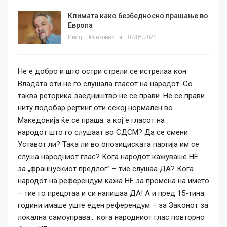
Климата како безбедносно прашање во
Европа
Ивица Челиковиќ
07/08/2026
Не е добро и што остри стрели се истрелаа кон
Владата оти не го слушала гласот на народот. Со
таква реторика заедништво не се прави. Не се прави
ниту подобар рејтинг оти секој нормален во
Македонија ќе се праша: а кој е гласот на
народот што го слушаат во СДСМ? Да се смени
Уставот ли? Така ли во опозициската партија им се
слуша народниот глас? Кога народот кажуваше НЕ
за „францускиот предлог” – тие слушаа ДА? Кога
народот на референдум кажа НЕ за промена на името
– тие го прецртаа и си напишаа ДА! А и пред 15-тина
години имаше уште еден референдум – за Законот за
локална самоуправа… кога народниот глас повторно