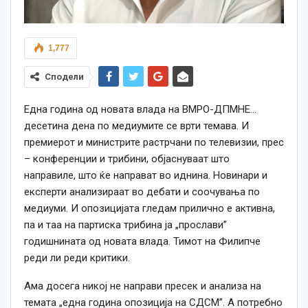
1,777
Сподели
Една година од новата влада на ВМРО-ДПМНЕ…
десетина дена по медиумите се врти темава. И
премиерот и министрите растрчани по телевизии, прес
– конференции и трибини, објаснуваат што
направиле, што ќе направат во иднина. Новинари и
експерти анализираат во дебати и соочувања по
медиуми. И опозицијата гледам прилично е активна,
па и таа на партиска трибина ја „прослави”
годишнината од новата влада. Тимот на Филипче
реди ли реди критики.
Ама досега никој не направи пресек и анализа на
темата „една година опозиција на СДСМ”. А потребно