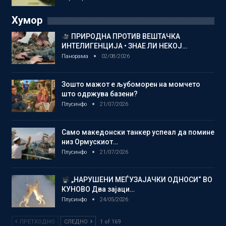
Хумор
ПРИРОДНА ПРОТИВ ВЕШТАЧКА
ИНТЕЛИГЕНЦИЈА • ЗНАЕ ЛИ НЕКОЈ…
Панорама
02/08/2026
Зошто мажот е љубоморен на момчето
што одржува базени?
Плусинфо
21/07/2026
Само македонски танкер успеал да помине
низ Ормускиот…
Плусинфо
21/07/2026
„НАРУШЕНИ МЕЃУЗАЈАЧКИ ОДНОСИ“ ВО
КУНОВО Два зајаци…
Плусинфо
24/05/2026
ПРЕТХОДНО
СЛЕДНО
1 of 169