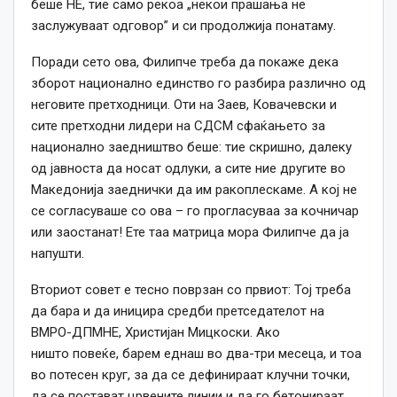
беше НЕ, тие само рекоа „некои прашања не
заслужуваат одговор” и си продолжија понатаму.
Поради сето ова, Филипче треба да покаже дека
зборот национално единство го разбира различно од
неговите претходници. Оти на Заев, Ковачевски и
сите претходни лидери на СДСМ сфаќањето за
национално заедништво беше: тие скришно, далеку
од јавноста да носат одлуки, а сите ние другите во
Македонија заеднички да им ракоплескаме. А кој не
се согласуваше со ова – го прогласуваа за кочничар
или заостанат! Ете таа матрица мора Филипче да ја
напушти.
Вториот совет е тесно поврзан со првиот: Тој треба
да бара и да иницира средби претседателот на
ВМРО-ДПМНЕ, Христијан Мицкоски. Ако
ништо повеќе, барем еднаш во два-три месеца, и тоа
во потесен круг, за да се дефинираат клучни точки,
да се постават црвените линии и да го бетонираат