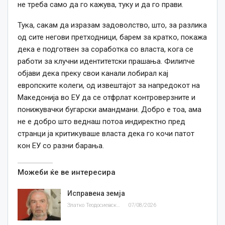
не треба само да го кажува, туку и да го прави.
Тука, сакам да изразам задоволство, што, за разлика
од сите негови претходници, барем за кратко, покажа
дека е подготвен за соработка со власта, кога се
работи за клучни идентитетски прашања. Филипче
објави дека преку свои канали лобирал кај
европските колеги, од извештајот за напредокот на
Македонија во ЕУ да се отфрлат контроверзните и
понижувачки бугарски амандмани. Добро е тоа, ама
не е добро што веднаш потоа индиректно пред
странци ја критикуваше власта дека го кочи патот
кон ЕУ со разни барања.
Можеби ќе ве интересира
Исправена земја
Златко Теодосиевски
07/08/2026