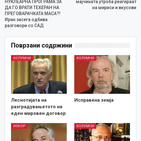
НУКЛЕАРНА ПРОГРАМА ЗА
мајчината утроба реагираат
ДА ГО ВРАТИ ТЕХЕРАН НА
на мириси и вкусови
ПРЕГОВАРАЧКАТА МАСА?!
Иран засега одбива
разговори со САД
Поврзани содржини
КОЛУМНИ
КОЛУМНИ
Леснотијата на
Исправена земја
разградувањетото на
еден мировен договор
ИЗБОР
КОЛУМНИ