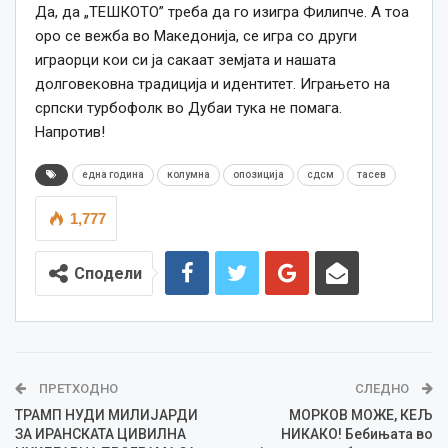
Да, да „ТЕШКОТО” треба да го изигра Филипче. А тоа
оро се вежба во Македонија, се игра со други
играорци кои си ја сакаат земјата и нашата
долговековна традиција и идентитет. Играњето на
српски турбофолк во Дубаи тука не помага.
Напротив!
една година
колумна
опозиција
сдсм
тасев
1,777
Сподели
ПРЕТХОДНО
СЛЕДНО
ТРАМП НУДИ МИЛИЈАРДИ
МОРКОВ МОЖЕ, КЕЉ
ЗА ИРАНСКАТА ЦИВИЛНА
НИКАКО! Бебињата во