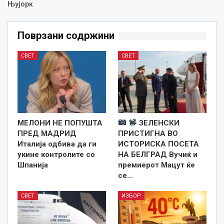
Њујорк
Поврзани содржини
СВЕТ
СВЕТ
МЕЛОНИ НЕ ПОПУШТА
ЗЕЛЕНСКИ
ПРЕД МАДРИД
ПРИСТИГНА ВО
Италија одбива да ги
ИСТОРИСКА ПОСЕТА
укине контролите со
НА БЕЛГРАД Вучиќ и
Шпанија
премиерот Мацут ќе
се…
СВЕТ
ИЗБОР