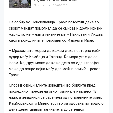
Плусинфо
06/08/2026
На собир во Пенсилванија, Трамп потсетил дека во
својот мандат помогнал да се смират и други кризни
жаришта, меѓу нив и тензиите меѓу Пакистан и Индија,
како и конфликтите поврзани со Израел и Иран.
– Мразам што морам да кажам дека повторно изби
судир меѓу Камбоџа и Тајланд. Ќе мора утре да се
јавам. Кој друг може да каже дека со еден телефон
може да запре војна меѓу две моќни земји? – рекол
Трамп.
Според официјалните извештаи, во борбите пред
последниот прекин на огнот загинале најмалку 48
лица, а илјадници се раселени од пограничните зони.
Камбоџанското Министерство за одбрана потврдило
дека девет цивили загинале, а 20 се тешко