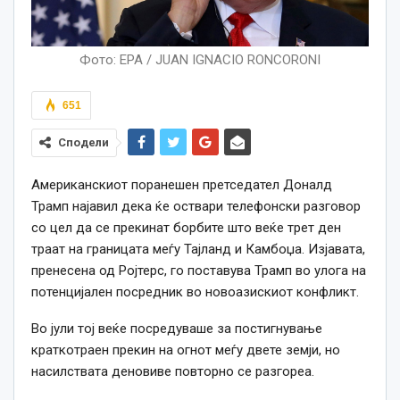
Фото: EPA / JUAN IGNACIO RONCORONI
651
Сподели
Американскиот поранешен претседател Доналд
Трамп најавил дека ќе оствари телефонски разговор
со цел да се прекинат борбите што веќе трет ден
траат на границата меѓу Тајланд и Камбоџа. Изјавата,
пренесена од Ројтерс, го поставува Трамп во улога на
потенцијален посредник во новоазискиот конфликт.
Во јули тој веќе посредуваше за постигнување
краткотраен прекин на огнот меѓу двете земји, но
насилствата деновиве повторно се разгореа.