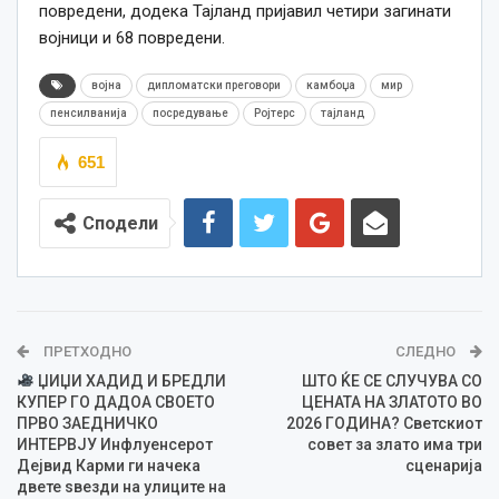
повредени, додека Тајланд пријавил четири загинати
војници и 68 повредени.
војна
дипломатски преговори
камбоџа
мир
пенсилванија
посредување
Ројтерс
тајланд
651
Сподели
ПРЕТХОДНО
СЛЕДНО
ЏИЏИ ХАДИД И БРЕДЛИ
ШТО ЌЕ СЕ СЛУЧУВА СО
КУПЕР ГО ДАДОА СВОЕТО
ЦЕНАТА НА ЗЛАТОТО ВО
ПРВО ЗАЕДНИЧКО
2026 ГОДИНА? Светскиот
ИНТЕРВЈУ Инфлуенсерот
совет за злато има три
Дејвид Карми ги начека
сценарија
двете ѕвезди на улиците на