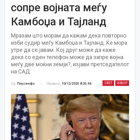
сопре војната меѓу
Камбоџа и Тајланд
Мразам што морам да кажам дека повторно
изби судир меѓу Камбоџа и Тајланд. Ќе мора
утре да се јавам. Кој друг може да каже
дека со еден телефон може да запре војна
меѓу две моќни земји?, изјави претседателот
на САД.
СВЕТ
ИЗБОР
Објавено
10/12/2025 8:35:44
Од
Плусинфо