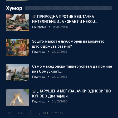
Хумор
ПРИРОДНА ПРОТИВ ВЕШТАЧКА
ИНТЕЛИГЕНЦИЈА • ЗНАЕ ЛИ НЕКОЈ…
Панорама
02/08/2026
Зошто мажот е љубоморен на момчето
што одржува базени?
Плусинфо
21/07/2026
Само македонски танкер успеал да помине
низ Ормускиот…
Плусинфо
21/07/2026
„НАРУШЕНИ МЕЃУЗАЈАЧКИ ОДНОСИ“ ВО
КУНОВО Два зајаци…
Плусинфо
24/05/2026
ПРЕТХОДНО
СЛЕДНО
1 of 169