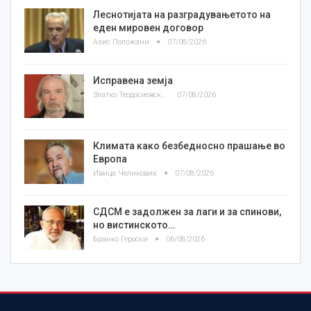
Леснотијата на разградувањетото на
еден мировен договор
Азис Положани
07/08/2026
Исправена земја
Златко Теодосиевски
07/08/2026
Климата како безбедносно прашање во
Европа
Ивица Челиковиќ
07/08/2026
СДСМ е задолжен за лаги и за спинови,
но вистинското…
Бранко Героски
06/08/2026