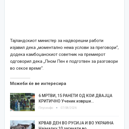
Тајландскиот министер за надворешни работи
изјавил дека „моментално нема услови за преговори“,
додека камбоџанскиот советник на премиерот
одговорил дека „Пном Пен е подготвен за разговори
во секое време“.
Можеби ќе ве интересира
6 МРТВИ, 15 РАНЕТИ ОД КОИ ДВАЈЦА
КРИТИЧНО Ученик изврши…
Плусинфо
07/08/2026
КРВАВ ДЕН ВО РУСИЈА И ВО УКРАИНА
Најмалку 10 загинати во…